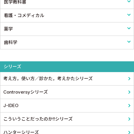
医学教科書
心臓・血管外科
医療制度
リハビリテーション技術
看護・コメディカル
消化器外科
病院管理
鍼灸・柔道整復
医学教科書
薬学
小児外科
医療統計
看護
歯科学
形成外科
論文・医学情報
看護教科書
薬学
整形外科
医学教育
コメディカル教科書
基礎歯科学
シリーズ
スポーツ医学
考え方，使い方／診かた，考えかたシリーズ
産婦人科
Controversyシリーズ
眼科
J-IDEO
耳鼻咽頭科・頭頸部外科
こういうことだったのか!!シリーズ
泌尿器科
ハンターシリーズ