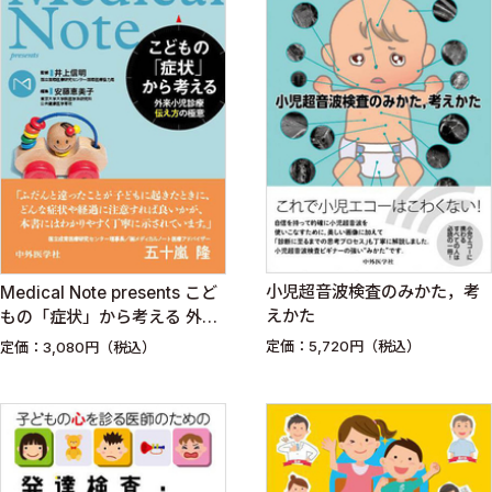
小児超音波検査のみかた，考
Medical Note presents こど
えかた
もの「症状」から考える 外来
小児診療 伝え方の極意
定価：5,720円（税込）
定価：3,080円（税込）