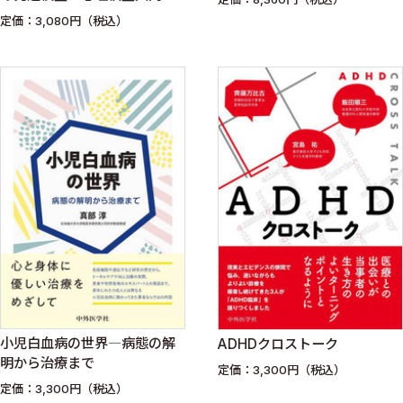
改訂2版
定価：3,080円（税込）
小児白血病の世界―病態の解
ADHDクロストーク
明から治療まで
定価：3,300円（税込）
定価：3,300円（税込）