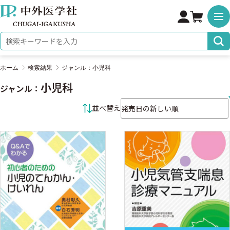
株式会社 中外医学社
検索キーワード
ホーム
検索結果
ジャンル：小児科
小児科
ジャンル：
並べ替え条件
並べ替え