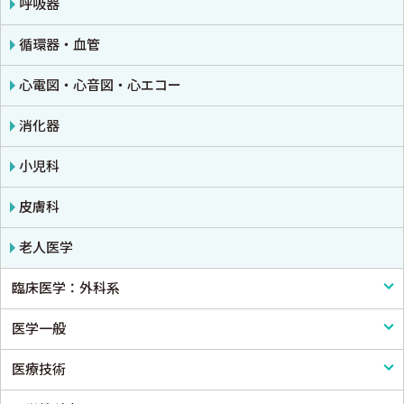
呼吸器
循環器・血管
心電図・心音図・心エコー
消化器
小児科
皮膚科
老人医学
臨床医学：外科系
医学一般
外科学一般
医療技術
脳神経外科
医学一般・医学概論