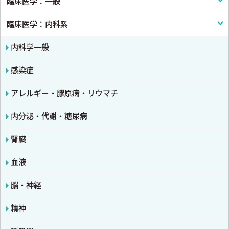
臨床医学：一般
基礎医学一般
臨床医学：内科系
解剖学
臨床医学一般
生理学
診断・臨床検査
内科学一般
免疫学・血清学
画像医学・放射線医学・核医学
感染症
公衆衛生学
プライマリケア医学・総合診療
アレルギー・膠原病・リウマチ
法医学
救急医学・集中治療医学
内分泌・代謝・糖尿病
癌・腫瘍一般・緩和医療
腎臓
栄養・食事療法・輸液・輸血
血液
薬物療法
脳・神経
東洋医学・漢方医学
精神