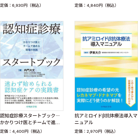
定価：6,930円（税込）
定価：4,840円（税込）
認知症診療スタートブック―
抗アミロイドβ抗体療法導入マ
かかりつけ医とチームで進め
ニュアル
る現場の実践―
定価：4,400円（税込）
定価：2,970円（税込）