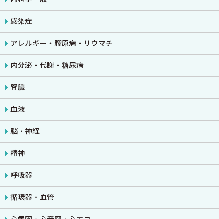
免疫学・血清学
画像医学・放射線医学・核医学
感染症
公衆衛生学
プライマリケア医学・総合診療
アレルギー・膠原病・リウマチ
法医学
救急医学・集中治療医学
内分泌・代謝・糖尿病
癌・腫瘍一般・緩和医療
腎臓
栄養・食事療法・輸液・輸血
血液
薬物療法
脳・神経
東洋医学・漢方医学
精神
呼吸器
循環器・血管