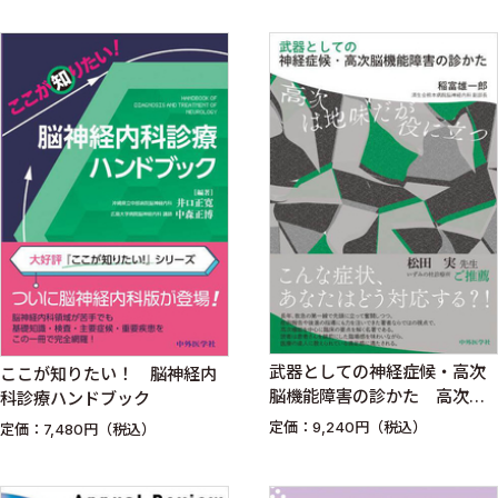
武器としての神経症候・高次
ここが知りたい！ 脳神経内
脳機能障害の診かた 高次は
科診療ハンドブック
地味だが役に立つ
定価：9,240円（税込）
定価：7,480円（税込）