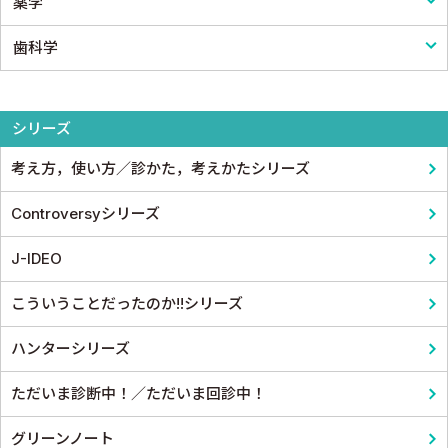
薬学
小児外科
医療統計
看護
歯科学
形成外科
論文・医学情報
看護教科書
薬学
整形外科
医学教育
コメディカル教科書
基礎歯科学
シリーズ
スポーツ医学
考え方，使い方／診かた，考えかたシリーズ
産婦人科
Controversyシリーズ
眼科
J-IDEO
耳鼻咽頭科・頭頸部外科
こういうことだったのか!!シリーズ
泌尿器科
ハンターシリーズ
麻酔科学・ペインクリニック
ただいま診断中！／ただいま回診中！
グリーンノート