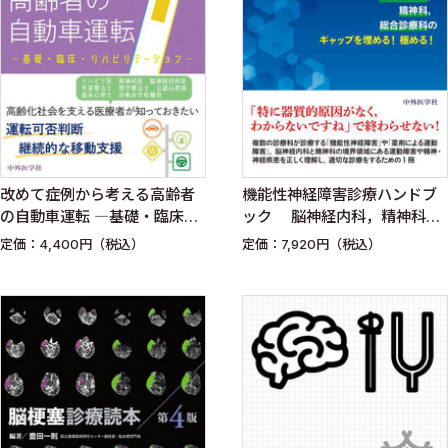
改めて症例から考える高齢者
機能性神経障害診療ハンドブ
の自動車運転 ―基礎・臨床・
ック 脳神経内科，精神科，
リハビリテーション―
総合診療科のギャップを埋め
定価：4,400円（税込）
定価：7,920円（税込）
る