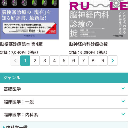
脳梗塞診療読本 第4版
脳神経内科診療の掟
定価：7,040円（税込）
定価：6,380円（税込）
1
2
3
4
5
6
7
8
9
ジャンル
基礎医学
臨床医学：一般
基礎医学一般
臨床医学：内科系
解剖学
臨床医学一般
生理学
診断・臨床検査
内科学一般