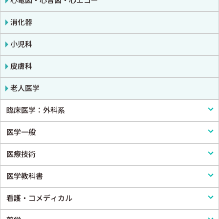
心電図・心音図・心エコー
消化器
小児科
皮膚科
老人医学
臨床医学：外科系
医学一般
外科学一般
医療技術
脳神経外科
医学一般・医学概論
医学教科書
心臓・血管外科
医療制度
リハビリテーション技術
看護・コメディカル
消化器外科
病院管理
鍼灸・柔道整復
医学教科書