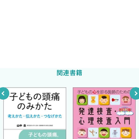
最後になりましたが，各サブスペシャルティ領域の編集作業を快
岡本伸彦
9 成人Down症候群の診療に小児科医の関与は必要か？〈岡
編集
くお引き受けくださった分科会の評議員や理事の先生方，またエ
本伸彦〉
ビデンスの乏しいテーマについて丁寧かつわかりやすく解説くだ
神奈川工科大学健康医療科学部特任教授
10 診断不明の希少疾患に対してどこまで検査すべきか？〈岡
さった執筆者の先生方にこの場を借りて厚く御礼申し上げます．
鮎澤 衛
編集
本伸彦〉
“正解のない未解決の課題” に遭遇しながら，日々，子どもたち
の診療にあたっている小児科の先生方にとって，エビデンスに基づ
小児循環器病学のControversy〈編集●鮎澤 衛〉
いた結論が出るまで，本書が診療の一助となることを祈念して上
11 小児の肺高血圧症：upfront combination therapyは小児
梓のご挨拶の言葉とさせていただきます．
IPAHでも最善の治療法か？〈細川 奨〉
関連書籍
12 境界域QT延長：いかに先天性QT延長症候群と健常を判別
2022年夏
するか？〈宮崎 文〉
関西医科大学小児科学講座
13 修正大血管転位症：いつ，どのように外科的介入を勧める
金子一成
べきか？〈島田衣里子〉
14 成人先天性心疾患：小児期心疾患の成長後はいつ，どのよ
うに循環器内科医へ移行するか？〈赤木禎治〉
15 川崎病の急性期治療：IVIG不応予測例に対し，シクロスポ
リンはステロイドより有効性が期待できるか？〈濱田洋通〉