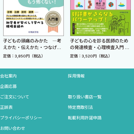
小児神経学のControversy〈編集●岡 明〉
16 神経発達症における遺伝学的検査は必要か？〈山本俊
至〉
17 てんかん重積状態・けいれん重積状態の初期治療の薬剤
子どもの頭痛のみかた ―考
子どもの心を診る医師のため
選択はどうするか？〈菊池健二郎・岡 明〉
えかた・伝えかた・つなげか
の発達検査・心理検査入門 改
18 経過が良好なてんかん患者の薬物治療の適切な治療期間
た―
訂3版
定価：3,850円（税込）
定価：3,520円（税込）
（いつまで）や終了する際の手順（やめ方）は？〈金村英秋〉
19 小児の重症筋無力症での治療選択は？〈石垣景子〉
20 ペアレント・トレーニングはADHDに有効か？〈永井利
会社案内
採用情報
三郎・岡 明〉
企画応募
21 ケトン食療法はてんかんに有効か？〈今井克美〉
ご注文について
取り扱い書店一覧
小児呼吸器病学のControversy〈編集●望月博之〉
正誤表
特定商取引法
22 小児の急性細気管支炎の治療に薬物療法・高濃度食塩水
プライバシーポリシー
転載利用許諾申請
吸入療法は有効か？〈西原正人・岡田邦之〉
お問い合わせ
23 小児のマイコプラズマ肺炎にステロイド薬を用いるタイ