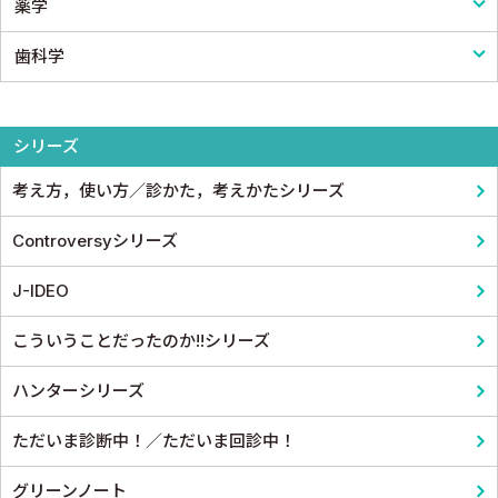
薬学
栄養・食事療法・輸液・輸血
血液
小児外科
医療統計
看護
歯科学
薬物療法
脳・神経
形成外科
論文・医学情報
看護教科書
薬学
東洋医学・漢方医学
精神
整形外科
医学教育
コメディカル教科書
基礎歯科学
シリーズ
呼吸器
スポーツ医学
考え方，使い方／診かた，考えかたシリーズ
循環器・血管
産婦人科
Controversyシリーズ
心電図・心音図・心エコー
眼科
J-IDEO
消化器
耳鼻咽頭科・頭頸部外科
こういうことだったのか!!シリーズ
小児科
泌尿器科
ハンターシリーズ
皮膚科
麻酔科学・ペインクリニック
ただいま診断中！／ただいま回診中！
老人医学
グリーンノート