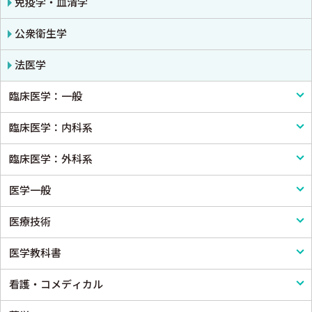
免疫学・血清学
公衆衛生学
法医学
臨床医学：一般
臨床医学：内科系
臨床医学一般
臨床医学：外科系
診断・臨床検査
内科学一般
医学一般
画像医学・放射線医学・核医学
感染症
外科学一般
医療技術
プライマリケア医学・総合診療
アレルギー・膠原病・リウマチ
脳神経外科
医学一般・医学概論
医学教科書
救急医学・集中治療医学
内分泌・代謝・糖尿病
心臓・血管外科
医療制度
リハビリテーション技術
看護・コメディカル
癌・腫瘍一般・緩和医療
腎臓
消化器外科
病院管理
鍼灸・柔道整復
医学教科書