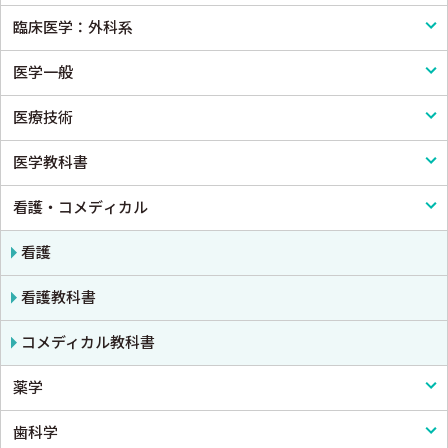
臨床医学：外科系
生理学
診断・臨床検査
内科学一般
医学一般
免疫学・血清学
画像医学・放射線医学・核医学
感染症
外科学一般
医療技術
公衆衛生学
プライマリケア医学・総合診療
アレルギー・膠原病・リウマチ
脳神経外科
医学一般・医学概論
医学教科書
法医学
救急医学・集中治療医学
内分泌・代謝・糖尿病
心臓・血管外科
医療制度
リハビリテーション技術
看護・コメディカル
癌・腫瘍一般・緩和医療
腎臓
消化器外科
病院管理
鍼灸・柔道整復
医学教科書
栄養・食事療法・輸液・輸血
血液
小児外科
医療統計
看護
薬物療法
脳・神経
形成外科
論文・医学情報
看護教科書
東洋医学・漢方医学
精神
整形外科
医学教育
コメディカル教科書
薬学
呼吸器
スポーツ医学
歯科学
循環器・血管
産婦人科
薬学