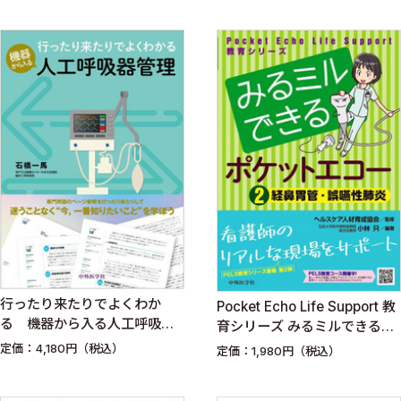
行ったり来たりでよくわか
Pocket Echo Life Support 教
る 機器から入る人工呼吸器
育シリーズ みるミルできるポ
管理
ケットエコー ２ 経鼻胃管・
定価：4,180円（税込）
定価：1,980円（税込）
誤嚥性肺炎