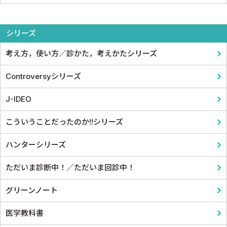
心電図・心音図・心エコー
眼科
基礎歯科学
シリーズ
消化器
耳鼻咽頭科・頭頸部外科
考え方，使い方／診かた，考えかたシリーズ
小児科
泌尿器科
Controversyシリーズ
皮膚科
麻酔科学・ペインクリニック
J-IDEO
老人医学
こういうことだったのか!!シリーズ
ハンターシリーズ
ただいま診断中！／ただいま回診中！
グリーンノート
医学教科書