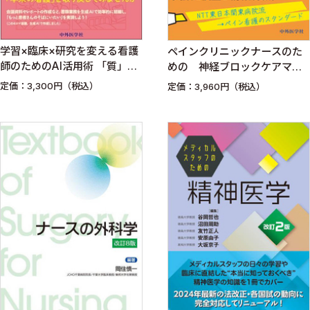
学習×臨床×研究を変える看護
ペインクリニックナースのた
師のためのAI活用術 「質」と
めの 神経ブロックケアマニ
「時間」を生み出す実践レシ
ュアル
定価：3,300円（税込）
定価：3,960円（税込）
ピ