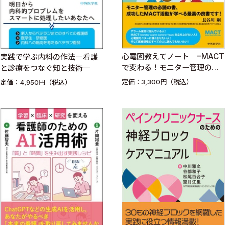
心電図教えてノート −MACT
実践で学ぶ内科の作法―看護
で変わる！モニター管理の新
と診療をつなぐ知と技術―
常識− 改訂3版
定価：3,300円（税込）
定価：4,950円（税込）