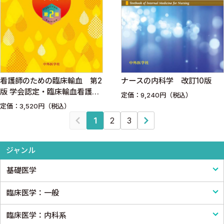
看護師のための臨床輸血 第2
ナースの内科学 改訂10版
版 学会認定・臨床輸血看護師
定価：9,240円（税込）
テキスト
定価：3,520円（税込）
1
2
3
ジャンル
基礎医学
臨床医学：一般
基礎医学一般
臨床医学：内科系
解剖学
臨床医学一般