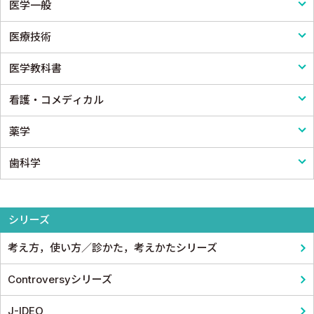
医学一般
外科学一般
医療技術
脳神経外科
医学一般・医学概論
医学教科書
心臓・血管外科
医療制度
リハビリテーション技術
看護・コメディカル
消化器外科
病院管理
鍼灸・柔道整復
医学教科書
薬学
小児外科
医療統計
看護
歯科学
形成外科
論文・医学情報
看護教科書
薬学
整形外科
医学教育
コメディカル教科書
基礎歯科学
シリーズ
スポーツ医学
考え方，使い方／診かた，考えかたシリーズ
産婦人科
Controversyシリーズ
眼科
J-IDEO