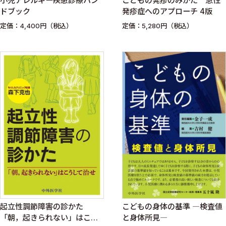
小児アレルギー疾患診療ハン
こどもの発疹のみかた 急性
ドブック
発疹症へのアプローチ 4版
定価：4,400円（税込）
定価：5,280円（税込）
起立性調節障害の診かた
こどもの身体の基準 ―検査値
「朝，起きられない」はこう
と身体所見―