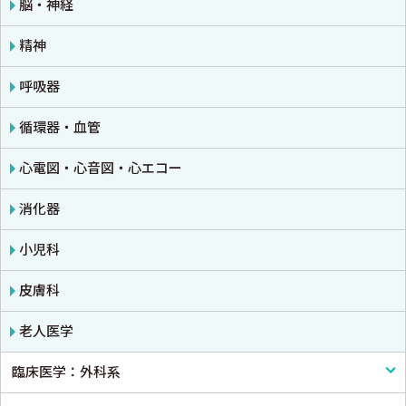
薬物療法
脳・神経
東洋医学・漢方医学
精神
呼吸器
循環器・血管
心電図・心音図・心エコー
消化器
小児科
皮膚科
老人医学
臨床医学：外科系