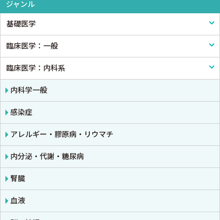
ジャンル
基礎医学
臨床医学：一般
基礎医学一般
臨床医学：内科系
解剖学
臨床医学一般
生理学
診断・臨床検査
内科学一般
免疫学・血清学
画像医学・放射線医学・核医学
感染症
公衆衛生学
プライマリケア医学・総合診療
アレルギー・膠原病・リウマチ
法医学
救急医学・集中治療医学
内分泌・代謝・糖尿病
癌・腫瘍一般・緩和医療
腎臓
栄養・食事療法・輸液・輸血
血液