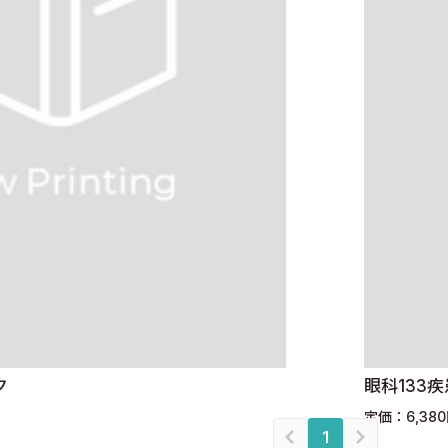
ク
眼科133
定価：6,38
1