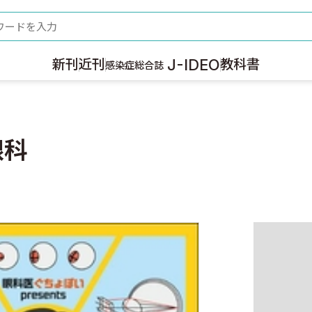
ード
J-IDEO
新刊
近刊
教科書
感染症総合誌
眼科