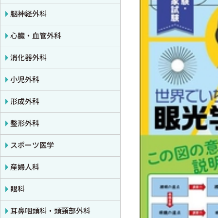
公衆衛生学
プライマリケア医学・総合診療
アレルギー・膠原病・リウマチ
脳神経外科
法医学
救急医学・集中治療医学
内分泌・代謝・糖尿病
心臓・血管外科
癌・腫瘍一般・緩和医療
腎臓
消化器外科
栄養・食事療法・輸液・輸血
血液
小児外科
薬物療法
脳・神経
形成外科
東洋医学・漢方医学
精神
整形外科
呼吸器
スポーツ医学
循環器・血管
産婦人科
心電図・心音図・心エコー
眼科
消化器
耳鼻咽頭科・頭頸部外科