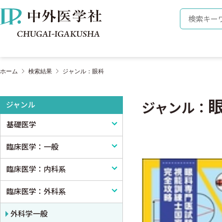
株式会社 中外医学社
検索キーワ
ホーム
検索結果
ジャンル：眼科
ジャンル
ジャンル：
基礎医学
臨床医学：一般
基礎医学一般
臨床医学：内科系
解剖学
臨床医学一般
臨床医学：外科系
生理学
診断・臨床検査
内科学一般
免疫学・血清学
画像医学・放射線医学・核医学
感染症
外科学一般