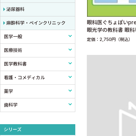
小児科
泌尿器科
眼科医ぐちょぽいpre
皮膚科
麻酔科学・ペインクリニック
眼光学の教科書 眼科
医学一般
老人医学
全攻略
定価：2,750円（税込）
医療技術
医学一般・医学概論
医学教科書
医療制度
リハビリテーション技術
看護・コメディカル
病院管理
鍼灸・柔道整復
医学教科書
薬学
医療統計
看護
歯科学
論文・医学情報
看護教科書
薬学
医学教育
コメディカル教科書
基礎歯科学
シリーズ