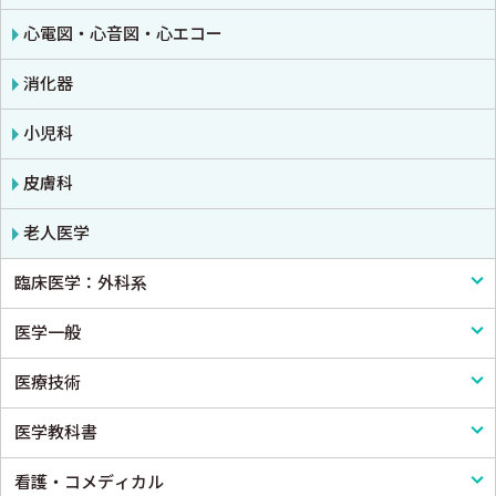
心電図・心音図・心エコー
消化器
小児科
皮膚科
老人医学
臨床医学：外科系
医学一般
外科学一般
医療技術
脳神経外科
医学一般・医学概論
医学教科書
心臓・血管外科
医療制度
リハビリテーション技術
看護・コメディカル
消化器外科
病院管理
鍼灸・柔道整復
医学教科書