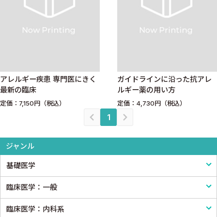
アレルギー疾患 専門医にきく
ガイドラインに沿った抗アレ
最新の臨床
ルギー薬の用い方
定価：7,150円（税込）
定価：4,730円（税込）
1
ジャンル
基礎医学
臨床医学：一般
基礎医学一般
臨床医学：内科系
解剖学
臨床医学一般