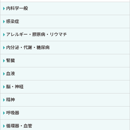
生理学
診断・臨床検査
内科学一般
免疫学・血清学
画像医学・放射線医学・核医学
感染症
公衆衛生学
プライマリケア医学・総合診療
アレルギー・膠原病・リウマチ
法医学
救急医学・集中治療医学
内分泌・代謝・糖尿病
癌・腫瘍一般・緩和医療
腎臓
栄養・食事療法・輸液・輸血
血液
薬物療法
脳・神経
東洋医学・漢方医学
精神
呼吸器
循環器・血管