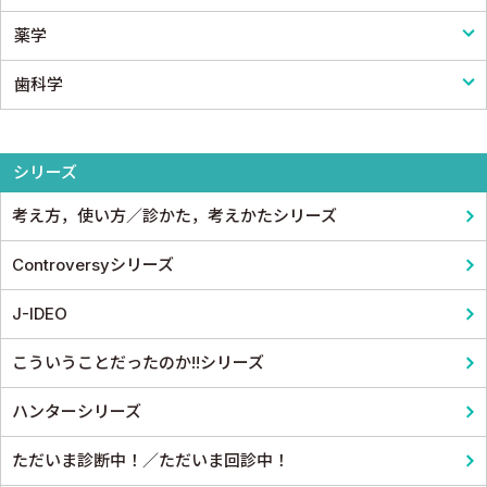
薬学
小児外科
医療統計
看護
歯科学
形成外科
論文・医学情報
看護教科書
薬学
整形外科
医学教育
コメディカル教科書
基礎歯科学
シリーズ
スポーツ医学
考え方，使い方／診かた，考えかたシリーズ
産婦人科
Controversyシリーズ
眼科
J-IDEO
耳鼻咽頭科・頭頸部外科
こういうことだったのか!!シリーズ
泌尿器科
ハンターシリーズ
麻酔科学・ペインクリニック
ただいま診断中！／ただいま回診中！