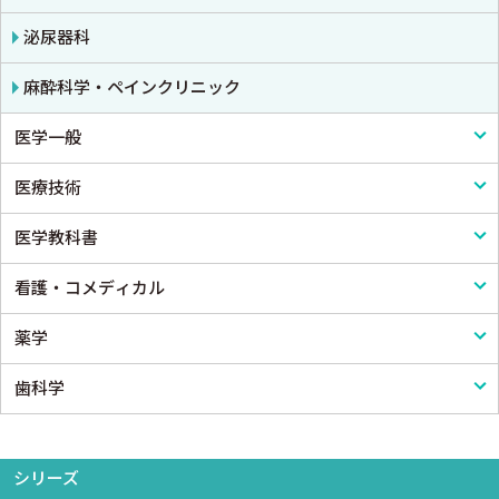
小児科
泌尿器科
皮膚科
麻酔科学・ペインクリニック
医学一般
老人医学
医療技術
医学一般・医学概論
医学教科書
医療制度
リハビリテーション技術
看護・コメディカル
病院管理
鍼灸・柔道整復
医学教科書
薬学
医療統計
看護
歯科学
論文・医学情報
看護教科書
薬学
医学教育
コメディカル教科書
基礎歯科学
シリーズ