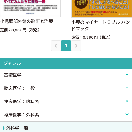
小児頭部外傷の診断と治療
小児のマイナートラブル ハン
ドブック
定価：8,580円（税込）
定価：6,380円（税込）
1
ジャンル
基礎医学
臨床医学：一般
基礎医学一般
臨床医学：内科系
解剖学
臨床医学一般
臨床医学：外科系
生理学
診断・臨床検査
内科学一般
免疫学・血清学
画像医学・放射線医学・核医学
感染症
外科学一般