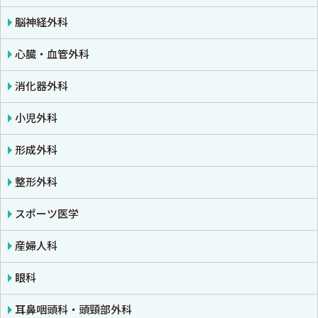
公衆衛生学
プライマリケア医学・総合診療
アレルギー・膠原病・リウマチ
脳神経外科
法医学
救急医学・集中治療医学
内分泌・代謝・糖尿病
心臓・血管外科
癌・腫瘍一般・緩和医療
腎臓
消化器外科
栄養・食事療法・輸液・輸血
血液
小児外科
薬物療法
脳・神経
形成外科
東洋医学・漢方医学
精神
整形外科
呼吸器
スポーツ医学
循環器・血管
産婦人科
心電図・心音図・心エコー
眼科
消化器
耳鼻咽頭科・頭頸部外科