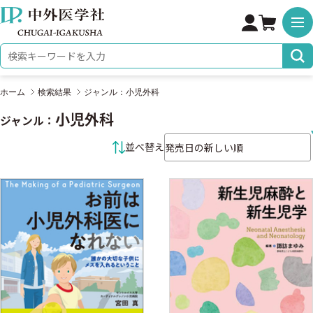
株式会社 中外医学社
検索キーワード
ホーム
検索結果
ジャンル：小児外科
小児外科
ジャンル：
並べ替え条件
並べ替え