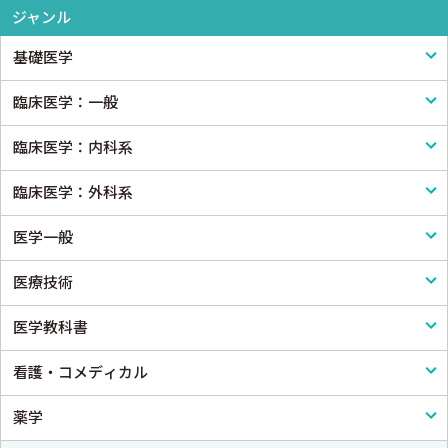
ジャンル
基礎医学
臨床医学：一般
基礎医学一般
臨床医学：内科系
解剖学
臨床医学一般
臨床医学：外科系
生理学
診断・臨床検査
内科学一般
医学一般
免疫学・血清学
画像医学・放射線医学・核医学
感染症
外科学一般
医療技術
公衆衛生学
プライマリケア医学・総合診療
アレルギー・膠原病・リウマチ
脳神経外科
医学一般・医学概論
医学教科書
法医学
救急医学・集中治療医学
内分泌・代謝・糖尿病
心臓・血管外科
医療制度
リハビリテーション技術
看護・コメディカル
癌・腫瘍一般・緩和医療
腎臓
消化器外科
病院管理
鍼灸・柔道整復
医学教科書
薬学
栄養・食事療法・輸液・輸血
血液
小児外科
医療統計
看護