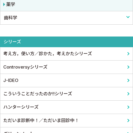
薬物療法
脳・神経
形成外科
論文・医学情報
看護教科書
薬学
歯科学
東洋医学・漢方医学
精神
整形外科
医学教育
コメディカル教科書
呼吸器
スポーツ医学
基礎歯科学
シリーズ
循環器・血管
産婦人科
考え方，使い方／診かた，考えかたシリーズ
心電図・心音図・心エコー
眼科
Controversyシリーズ
消化器
耳鼻咽頭科・頭頸部外科
J-IDEO
小児科
泌尿器科
こういうことだったのか!!シリーズ
皮膚科
麻酔科学・ペインクリニック
ハンターシリーズ
老人医学
ただいま診断中！／ただいま回診中！