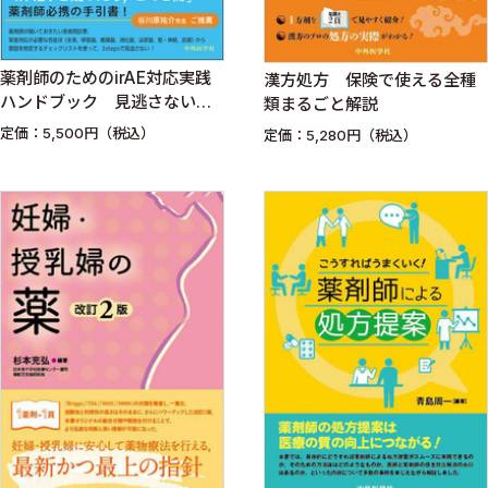
薬剤師のためのirAE対応実践
漢方処方 保険で使える全種
ハンドブック 見逃さない，
類まるごと解説
決めつけない，後手に回らな
定価：5,500円（税込）
定価：5,280円（税込）
いために