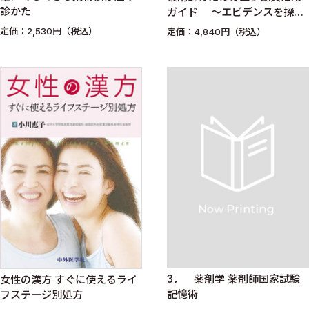
診かた
ガイド 〜エビデンスを探し
て読んで行動するために必要
定価：2,530円（税込）
定価：4,840円（税込）
なこと〜
3． 薬剤学 薬剤師国家試験
女性の漢方 すぐに使えるライ
記憶術
フステージ別処方