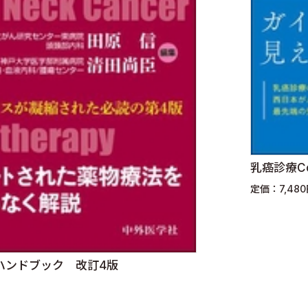
乳癌診療Con
定価：7,48
ハンドブック 改訂4版