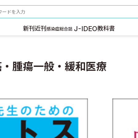
ード
J-IDEO
新刊
近刊
教科書
感染症総合誌
癌・腫瘍一般・緩和医療