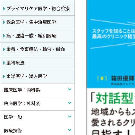
公衆衛生学
プライマリケア医学・総合診療
法医学
救急医学・集中治療医学
癌・腫瘍一般・緩和医療
栄養・食事療法・輸液・輸血
薬物療法
東洋医学・漢方医学
臨床医学：内科系
臨床医学：外科系
内科学一般
医学一般
感染症
外科学一般
医療技術
アレルギー・膠原病・リウマチ
脳神経外科
医学一般・医学概論