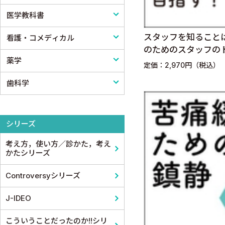
医学教科書
内分泌・代謝・糖尿病
心臓・血管外科
医療制度
リハビリテーション技術
スタッフを知ること
看護・コメディカル
腎臓
消化器外科
病院管理
鍼灸・柔道整復
医学教科書
のためのスタッフの
薬学
血液
小児外科
医療統計
看護
定価：2,970円（税込）
歯科学
脳・神経
形成外科
論文・医学情報
看護教科書
薬学
精神
整形外科
医学教育
コメディカル教科書
基礎歯科学
シリーズ
呼吸器
スポーツ医学
考え方，使い方／診かた，考え
循環器・血管
産婦人科
かたシリーズ
心電図・心音図・心エコー
眼科
Controversyシリーズ
消化器
耳鼻咽頭科・頭頸部外科
J-IDEO
小児科
泌尿器科
こういうことだったのか!!シリ