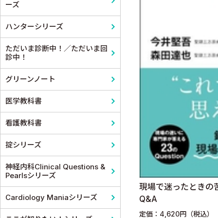
ーズ
皮膚科
麻酔科学・ペインクリニック
ハンターシリーズ
老人医学
ただいま診断中！／ただいま回
診中！
グリーンノート
医学教科書
看護教科書
掟シリーズ
神経内科Clinical Questions &
Pearlsシリーズ
現場で迷ったときの
Cardiology Maniaシリーズ
Q&A
定価：4,620円（税込）