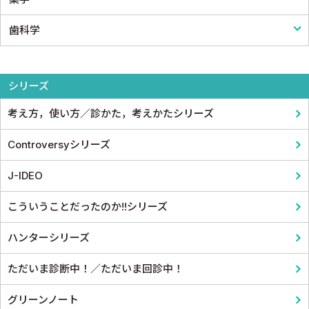
歯科学
薬物療法
脳・神経
形成外科
論文・医学情報
看護教科書
薬学
東洋医学・漢方医学
精神
整形外科
医学教育
コメディカル教科書
基礎歯科学
シリーズ
呼吸器
スポーツ医学
考え方，使い方／診かた，考えかたシリーズ
循環器・血管
産婦人科
Controversyシリーズ
心電図・心音図・心エコー
眼科
J-IDEO
消化器
耳鼻咽頭科・頭頸部外科
こういうことだったのか!!シリーズ
小児科
泌尿器科
ハンターシリーズ
皮膚科
麻酔科学・ペインクリニック
ただいま診断中！／ただいま回診中！
老人医学
グリーンノート