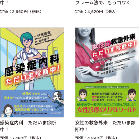
中！
フレーム法で、もうコワくな
い
定価：3,960円（税込）
定価：4,620円（税込）
感染症内科 ただいま診断
女性の救急外来 ただいま診
中！
断中！
定価：7,480円（税込）
定価：4,840円（税込）