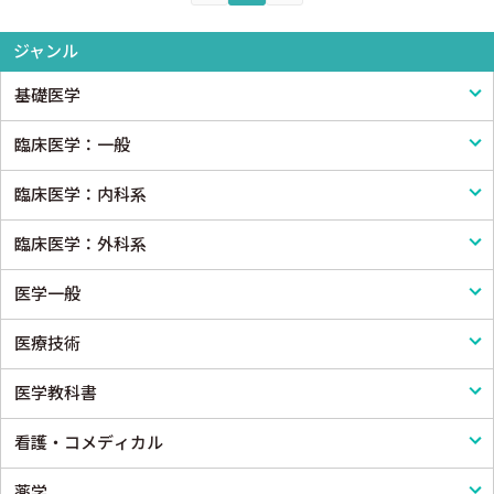
ジャンル
基礎医学
臨床医学：一般
基礎医学一般
臨床医学：内科系
解剖学
臨床医学一般
臨床医学：外科系
生理学
診断・臨床検査
内科学一般
医学一般
免疫学・血清学
画像医学・放射線医学・核医学
感染症
外科学一般
医療技術
公衆衛生学
プライマリケア医学・総合診療
アレルギー・膠原病・リウマチ
脳神経外科
医学一般・医学概論
医学教科書
法医学
救急医学・集中治療医学
内分泌・代謝・糖尿病
心臓・血管外科
医療制度
リハビリテーション技術
看護・コメディカル
癌・腫瘍一般・緩和医療
腎臓
消化器外科
病院管理
鍼灸・柔道整復
医学教科書
薬学
栄養・食事療法・輸液・輸血
血液
小児外科
医療統計
看護