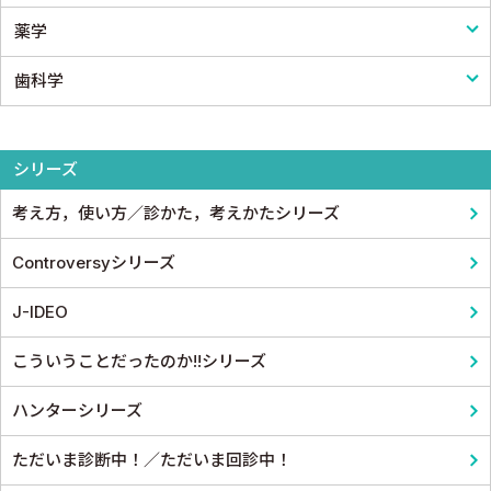
薬学
栄養・食事療法・輸液・輸血
血液
小児外科
医療統計
看護
歯科学
薬物療法
脳・神経
形成外科
論文・医学情報
看護教科書
薬学
東洋医学・漢方医学
精神
整形外科
医学教育
コメディカル教科書
基礎歯科学
シリーズ
呼吸器
スポーツ医学
考え方，使い方／診かた，考えかたシリーズ
循環器・血管
産婦人科
Controversyシリーズ
心電図・心音図・心エコー
眼科
J-IDEO
消化器
耳鼻咽頭科・頭頸部外科
こういうことだったのか!!シリーズ
小児科
泌尿器科
ハンターシリーズ
皮膚科
麻酔科学・ペインクリニック
ただいま診断中！／ただいま回診中！
老人医学