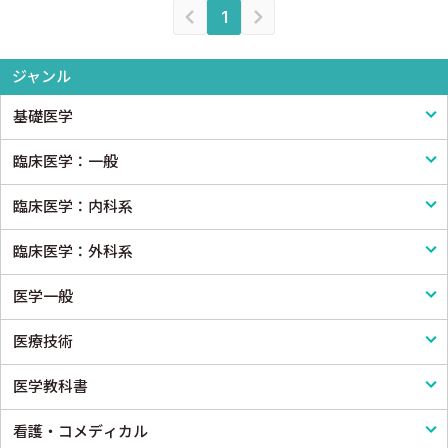
1
ジャンル
基礎医学
臨床医学：一般
基礎医学一般
臨床医学：内科系
解剖学
臨床医学一般
臨床医学：外科系
生理学
診断・臨床検査
内科学一般
医学一般
免疫学・血清学
画像医学・放射線医学・核医学
感染症
外科学一般
医療技術
公衆衛生学
プライマリケア医学・総合診療
アレルギー・膠原病・リウマチ
脳神経外科
医学一般・医学概論
医学教科書
法医学
救急医学・集中治療医学
内分泌・代謝・糖尿病
心臓・血管外科
医療制度
リハビリテーション技術
看護・コメディカル
癌・腫瘍一般・緩和医療
腎臓
消化器外科
病院管理
鍼灸・柔道整復
医学教科書