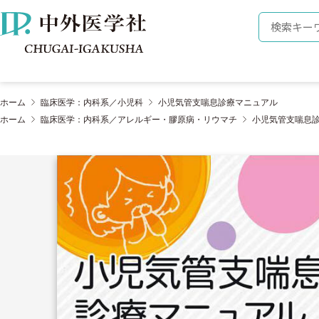
株式会社 中外医学社
検索キーワ
ホーム
臨床医学：内科系／小児科
小児気管支喘息診療マニュアル
ホーム
臨床医学：内科系／アレルギー・膠原病・リウマチ
小児気管支喘息