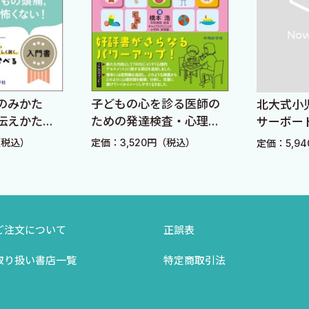
痛のみかた
子どもの心を診る医師の
北大式小
伝えかた・
ための発達検査・心理検
サーボー
査入門 改訂3版
ハンドブ
（税込）
定価：3,520円（税込）
定価：5,9
ご注文について
正誤表
取り扱い書店一覧
特定商取引法