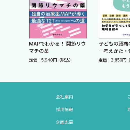
鑑別疾患
3 治療と管理［渡邉知佳］
長期管理の進め方
薬剤の導入・継続・中止
急性増悪時の対応
わかる
MAPでわかる！ 関節リウ
子どもの頭
予後
診か
マチの薬
―考えかた・
つなげかた―
ほかのアレルギー合併症
込）
定価：5,940円（税込）
定価：3,850円
B．学童期
1 学童期の特徴・病態評価の検査［亀田聡子］
会社案内
学童期喘息の特徴
病態評価のための検査
採用情報
2 診断・主な鑑別のポイント［安藤裕輔］
企画応募
学童期における気管支喘息の診断