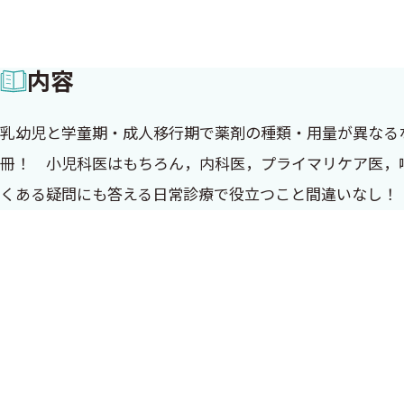
内容
乳幼児と学童期・成人移行期で薬剤の種類・用量が異なる
冊！ 小児科医はもちろん，内科医，プライマリケア医，
くある疑問にも答える日常診療で役立つこと間違いなし！
本書刊行にあたって
このたび，第71回日本アレルギー学会学術大会の会長とい
た．本学術大会では，先人，そして今を生きる我々の知恵