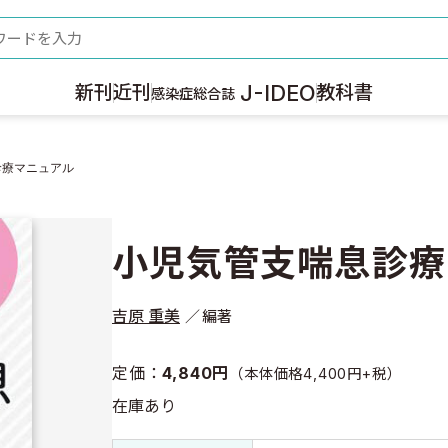
ード
J-IDEO
新刊
近刊
教科書
感染症総合誌
診療マニュアル
小児気管支喘息診療
吉原 重美
編著
定価：
4,840円
（本体価格4,400円+税）
在庫あり