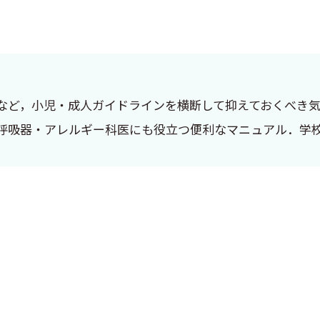
など，小児・成人ガイドラインを横断して抑えておくべき
呼吸器・アレルギー科医にも役立つ便利なマニュアル．学
う大役を仰せつかり，2022年10月，東京国際フォーラ
がアレルギー学の未来を切り拓くという願いから「英知を