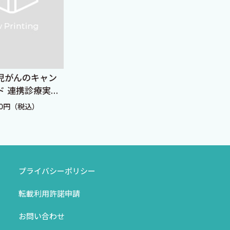
新 発達心臓病学
児がんのキャン
小児
ド 連携診療実践
マニ
定価：44,000円（税込）
ック
40円（税込）
定価：
プライバシーポリシー
転載利用許諾申請
お問い合わせ