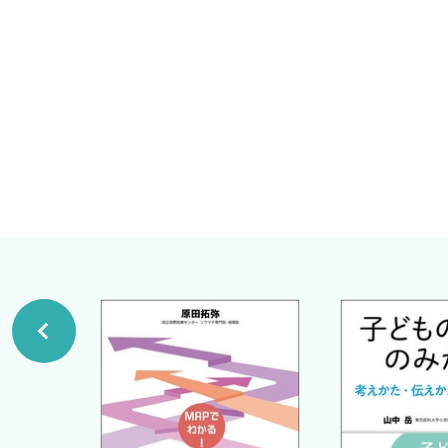
5章 重症度分類［熊谷秀規］
松原知代
重症度とは
自治医科大学とちぎ子ども医療センター 教授・自治医科大学
4つの重症度分類
熊谷秀規
重症度の判定と留意事項
外来診療で用いる分類・スコア
6章 診断と治療の実際
A．乳幼児期
1 乳幼児期の特徴と病態生理［山田裕美］
病態の特殊性
乳幼児喘鳴のフェノタイプの考え方
2 診断・主な鑑別のポイント（GERD・RS・鼻副鼻腔
乳幼児喘息の診断方法