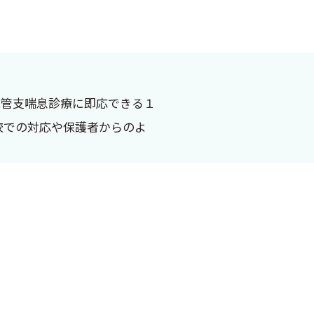
気管支喘息診療に即応できる１
校での対応や保護者からのよ
ムにて開催することとなりまし
辿り，未来を拓く」をテーマと