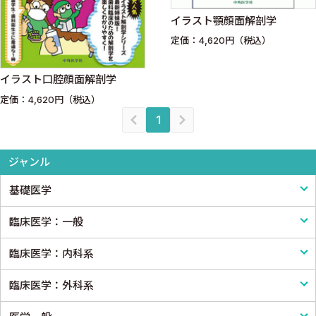
イラスト顎顔面解剖学
定価：4,620円（税込）
イラスト口腔顔面解剖学
定価：4,620円（税込）
1
ジャンル
基礎医学
臨床医学：一般
基礎医学一般
臨床医学：内科系
解剖学
臨床医学一般
臨床医学：外科系
生理学
診断・臨床検査
内科学一般