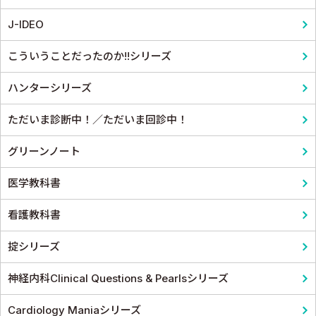
消化器
耳鼻咽頭科・頭頸部外科
J-IDEO
小児科
泌尿器科
こういうことだったのか!!シリーズ
皮膚科
麻酔科学・ペインクリニック
ハンターシリーズ
老人医学
ただいま診断中！／ただいま回診中！
グリーンノート
医学教科書
看護教科書
掟シリーズ
神経内科Clinical Questions & Pearlsシリーズ
Cardiology Maniaシリーズ