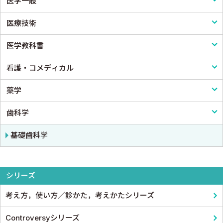
医学一般
免疫学・血清学
画像医学・放射線医学・核医学
感染症
外科学一般
医療技術
公衆衛生学
プライマリケア医学・総合診療
アレルギー・膠原病・リウマチ
脳神経外科
医学一般・医学概論
医学教科書
法医学
救急医学・集中治療医学
内分泌・代謝・糖尿病
心臓・血管外科
医療制度
リハビリテーション技術
看護・コメディカル
癌・腫瘍一般・緩和医療
腎臓
消化器外科
病院管理
鍼灸・柔道整復
医学教科書
薬学
栄養・食事療法・輸液・輸血
血液
小児外科
医療統計
看護
歯科学
薬物療法
脳・神経
形成外科
論文・医学情報
看護教科書
薬学
東洋医学・漢方医学
精神
整形外科
医学教育
コメディカル教科書
基礎歯科学
呼吸器
スポーツ医学
シリーズ
循環器・血管
産婦人科
考え方，使い方／診かた，考えかたシリーズ
心電図・心音図・心エコー
眼科
Controversyシリーズ