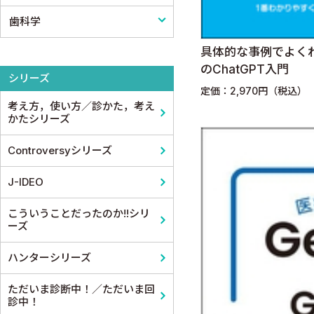
歯科学
小児科
泌尿器科
看護教科書
薬学
具体的な事例でよく
皮膚科
麻酔科学・ペインクリニック
コメディカル教科書
基礎歯科学
のChatGPT入門
シリーズ
老人医学
定価：2,970円（税込）
考え方，使い方／診かた，考え
かたシリーズ
Controversyシリーズ
J-IDEO
こういうことだったのか!!シリ
ーズ
ハンターシリーズ
ただいま診断中！／ただいま回
診中！