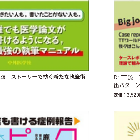
筆無双 ストーリーで紡ぐ新たな執筆術
Dr.TT
出パター
定価：3,52