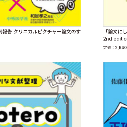
例報告 クリニカルピクチャー論文のす
「論文に
2nd editi
定価：2,64