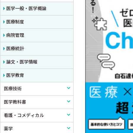
公衆衛生学
プライマリケア医学・総合診療
アレルギー・膠原病・リウマチ
脳神経外科
医学一般・医学概論
法医学
救急医学・集中治療医学
内分泌・代謝・糖尿病
心臓・血管外科
医療制度
癌・腫瘍一般・緩和医療
腎臓
消化器外科
病院管理
栄養・食事療法・輸液・輸血
血液
小児外科
医療統計
薬物療法
脳・神経
形成外科
論文・医学情報
東洋医学・漢方医学
精神
整形外科
医学教育
医療技術
呼吸器
スポーツ医学
医学教科書
循環器・血管
産婦人科
リハビリテーション技術
看護・コメディカル
心電図・心音図・心エコー
眼科
鍼灸・柔道整復
医学教科書
薬学
消化器
耳鼻咽頭科・頭頸部外科
看護