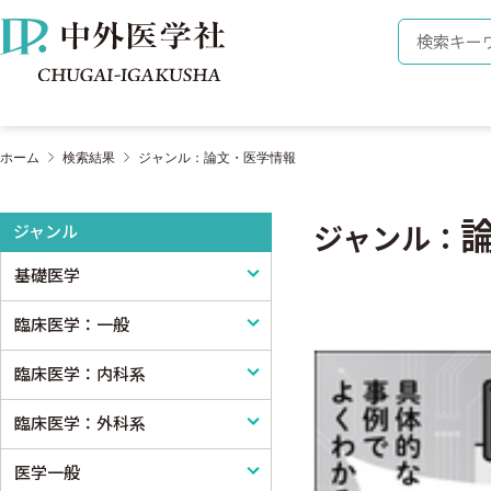
株式会社 中外医学社
検索キーワ
ホーム
検索結果
ジャンル：論文・医学情報
ジャンル
ジャンル：
基礎医学
臨床医学：一般
基礎医学一般
臨床医学：内科系
解剖学
臨床医学一般
臨床医学：外科系
生理学
診断・臨床検査
内科学一般
医学一般
免疫学・血清学
画像医学・放射線医学・核医学
感染症
外科学一般