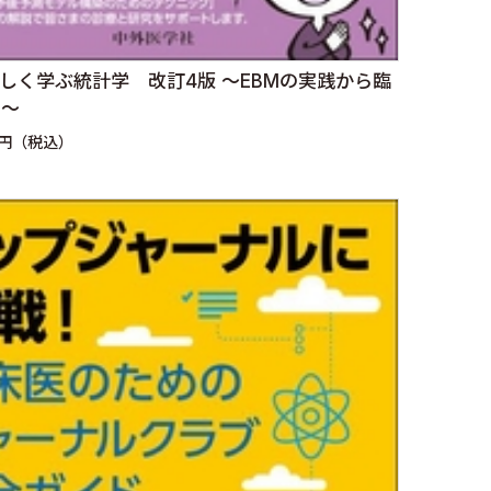
さしく学ぶ統計学 改訂4版 〜EBMの実践から臨
で〜
0円（税込）