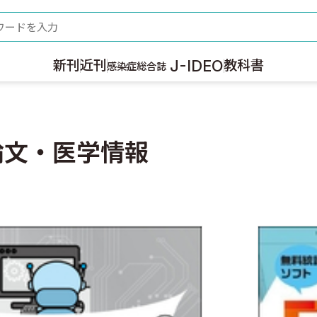
ード
J-IDEO
新刊
近刊
教科書
感染症総合誌
論文・医学情報