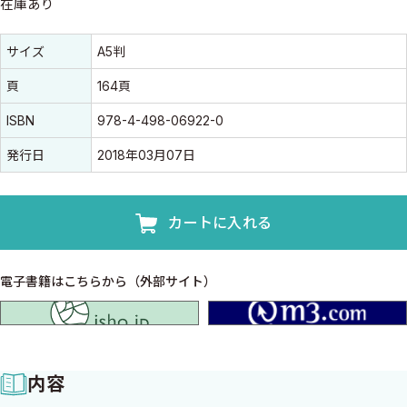
在庫あり
書誌情報
書誌情報
サイズ
A5判
頁
164頁
ISBN
978-4-498-06922-0
発行日
2018年03月07日
カートに入れる
電子書籍はこちらから（外部サイト）
isho.jp
内容