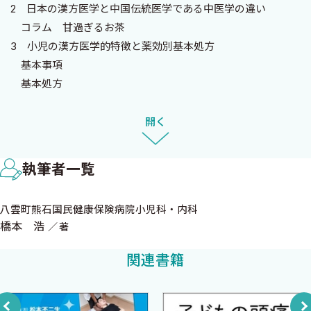
2 日本の漢方医学と中国伝統医学である中医学の違い
う人々を信用しなくなりました．
コラム 甘過ぎるお茶
中医学では腹証と呼ばれる所見は考慮されません．腹証を重視
3 小児の漢方医学的特徴と薬効別基本処方
するのは江戸時代に確立した和方という日本の伝統医学であり，
基本事項
それが明治時代になって日本政府に漢方医学と呼ばれるようにな
基本処方
り，和方の薬は漢方薬と呼ばれるようになりました．したがって，
1．免疫調整作用をもつ漢方薬の方剤
必ず腹証を重視して処方する医師が，「小児疾患の中医学的治療
2．鎮咳作用や喀痰喀出作用のある漢方薬
開く
をする」というのは，論理的に話が合いません．随証療法という
3．消化機能改善作用をもつ漢方薬
言葉も，日本語と中国語で表記が同じでも，その意味には本質的な
コラム 抗アレルギー作用をもつ漢方薬
違いがあります．
執筆者一覧
4．水分代謝調節作用をもつ漢方薬
過去に出版された漢方薬の参考書の多くは，その辺りのことを
5．成長を助ける作用をもつ漢方薬
意識せずに両者を混同していたり，両者に対立する考え方がある
八雲町熊石国民健康保険病院小児科・内科
コラム ステロイド様作用をもつ漢方薬
という事実を無視したもの，さらには，私からすればあり得ない
橋本 浩
著
6．情緒安定作用をもつ漢方薬
話が書かれていたりするものすらあります．
4 漢方薬の主な副作用
関連書籍
そこで，私は，西洋医学を中心にした日常診療において，できる
5 小児薬用量
だけ多くの医師に漢方薬を有効に使ってもらいたいと思い，漢方医
コラム 日本と中国との生薬の違い
学と中医学の違いがわかりやすく部分の解説を含む，初心者向き
6 服薬指導