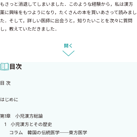
もさっと消退してしまいました．このような経験から，私は漢方
薬に興味をもつようになり，たくさんの本を買いあさって読みまし
た．そして，詳しい医師に出会うと，知りたいことを次々に質問
し，教えていただきました．
その甲斐があってか，10年もすると自分なりに自信をもって，い
ろいろな年齢の患者，つまり，乳児から高齢者まで，いろいろな疾
開く
患に漢方治療を西洋医学的治療と併用するようになりました．
平成19年の春，私は上海の病院に勤務するようになりました．
目次
そこで，世界各国の医師と一緒に診療活動を行い，幹細胞移植に
関与するなど様々な経験をしました．そして，当時は上海中医科
目 次
薬科大学の内科講師をされていた王福波中医師など，多数の中医
学の専門家の教えを仰ぐことができ，漢方医学と中医学には様々
はじめに
な違いがあることを知りました．そして，中医学家たちが西洋医
学との融合・協業を目指していることを知り，中国の様々な分野
第1章 小児漢方総論
の医学書を読み，それぞれの専門家に教えを請いました．こうし
1 小児漢方とその歴史
て，私はいろいろな中医学の考え方を知り，「中国は漢方の本場
コラム 韓国の伝統医学──東方医学
だ」あるいは「中国には漢方薬の点滴もある」などという嘘をい