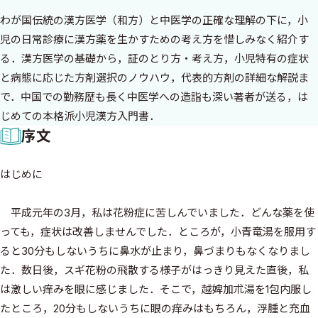
わが国伝統の漢方医学（和方）と中医学の正確な理解の下に，小
児の日常診療に漢方薬を生かすための考え方を惜しみなく紹介す
る．漢方医学の基礎から，証のとり方・考え方，小児特有の症状
と病態に応じた方剤選択のノウハウ，代表的方剤の詳細な解説ま
で．中国での勤務歴も長く中医学への造詣も深い著者が送る，は
じめての本格派小児漢方入門書．
序文
はじめに
平成元年の3月，私は花粉症に苦しんでいました．どんな薬を使
っても，症状は改善しませんでした．ところが，小青竜湯を服用す
ると30分もしないうちに鼻水が止まり，鼻づまりもなくなりまし
た．数日後，スギ花粉の飛散する様子がはっきり見えた直後，私
は激しい痒みを眼に感じました．そこで，越婢加朮湯を1包内服し
たところ，20分もしないうちに眼の痒みはもちろん，浮腫と充血