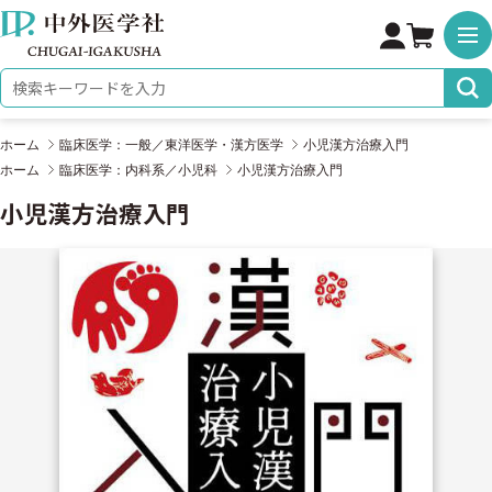
株式会社 中外医学社
検索キーワード
ホーム
臨床医学：一般／東洋医学・漢方医学
小児漢方治療入門
ホーム
臨床医学：内科系／小児科
小児漢方治療入門
小児漢方治療入門