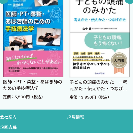
の参考書を出したいと思いました．それを実現したものが，本書
1．服薬へのモチベーションを高める
であり，難しい話をできるだけわかりやすく西洋医学の視点で理
2．服用方法の工夫
解できるように工夫をしました．少しでも多くの医師とその患者
3．母子同服
さんたちに役立てば幸いです．
7 適応外使用の問題
最低でも，「漢方薬なんか効くわけがない」と頭ごなしに言い
コラム 漢方エキス製剤の強みと弱み
切って，効果がないことを科学的に証明しない低レベルに陥っては
いけません．
第2章 小児の証のとり方
本書の基本的な構成は中国で出版されている中医学と西洋医学
1 証と弁証・随証治療
の融合医療の教科書をお手本にしています．しかし，その内容は
2 基本的な証
中医学とは全く異なる日本の漢方医学と西洋医学の融合を目標と
・陰陽
医師・PT・柔整・あはき師の
子どもの頭痛のみかた ―考
するものになっています．漢方医学を西洋医学的な視点で視ること
・虚実
ための手技療法学
えかた・伝えかた・つなげか
を考えた理由は，その方が面白い話になると考えたからです．興
・寒熱
た―
定価：5,500円（税込）
定価：3,850円（税込）
味のない方にも興味を持ってもらえるように工夫したつもりです．
・表裏
また，「桂皮はシナモンである」という日本の間違った常識にも
コラム 中医アロマセラピーや漢方アロマセラピーは実在し
メスを入れています．
会社案内
採用情報
得ない
3 気血水とは？
企画応募
2018年 新春