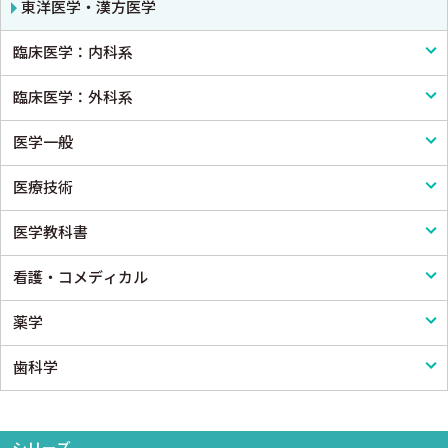
東洋医学・漢方医学
臨床医学：内科系
臨床医学：外科系
内科学一般
医学一般
感染症
外科学一般
医療技術
アレルギー・膠原病・リウマチ
脳神経外科
医学一般・医学概論
医学教科書
内分泌・代謝・糖尿病
心臓・血管外科
医療制度
リハビリテーション技術
看護・コメディカル
腎臓
消化器外科
病院管理
鍼灸・柔道整復
医学教科書
薬学
血液
小児外科
医療統計
看護
歯科学
脳・神経
形成外科
論文・医学情報
看護教科書
薬学
精神
整形外科
医学教育
コメディカル教科書
基礎歯科学