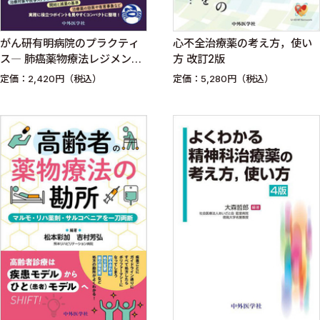
がん研有明病院のプラクティ
心不全治療薬の考え方，使い
ス― 肺癌薬物療法レジメン
方 改訂2版
第3版
定価：2,420円（税込）
定価：5,280円（税込）