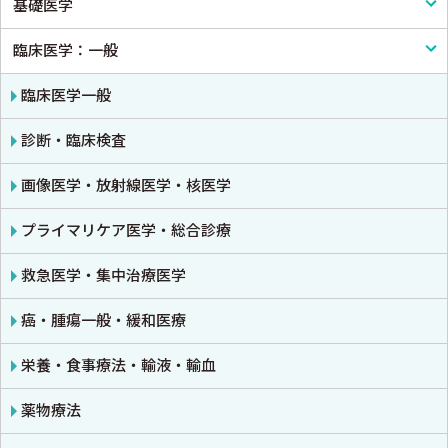
基礎医学
臨床医学：一般
基礎医学一般
解剖学
臨床医学一般
生理学
診断・臨床検査
免疫学・血清学
画像医学・放射線医学・核医学
公衆衛生学
プライマリケア医学・総合診療
法医学
救急医学・集中治療医学
癌・腫瘍一般・緩和医療
栄養・食事療法・輸液・輸血
薬物療法