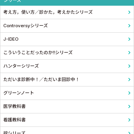
シリーズ
呼吸器
スポーツ医学
考え方，使い方／診かた，考えかたシリーズ
循環器・血管
産婦人科
Controversyシリーズ
心電図・心音図・心エコー
眼科
J-IDEO
消化器
耳鼻咽頭科・頭頸部外科
こういうことだったのか!!シリーズ
小児科
泌尿器科
ハンターシリーズ
皮膚科
麻酔科学・ペインクリニック
ただいま診断中！／ただいま回診中！
老人医学
グリーンノート
医学教科書
看護教科書
掟シリーズ