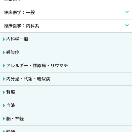
臨床医学：一般
基礎医学一般
臨床医学：内科系
解剖学
臨床医学一般
生理学
診断・臨床検査
内科学一般
免疫学・血清学
画像医学・放射線医学・核医学
感染症
公衆衛生学
プライマリケア医学・総合診療
アレルギー・膠原病・リウマチ
法医学
救急医学・集中治療医学
内分泌・代謝・糖尿病
癌・腫瘍一般・緩和医療
腎臓
栄養・食事療法・輸液・輸血
血液
薬物療法
脳・神経
東洋医学・漢方医学
精神