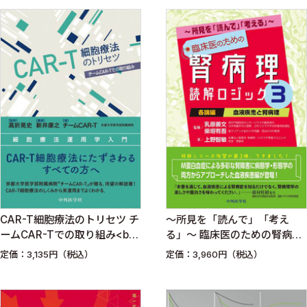
CAR-T細胞療法のトリセツ チ
〜所見を「読んで」「考え
ームCAR-Tでの取り組み<br>
る」〜 臨床医のための腎病理
細胞療法運用学入門
読解ロジック3 各論編；血液
定価：3,135円（税込）
定価：3,960円（税込）
疾患と腎病理