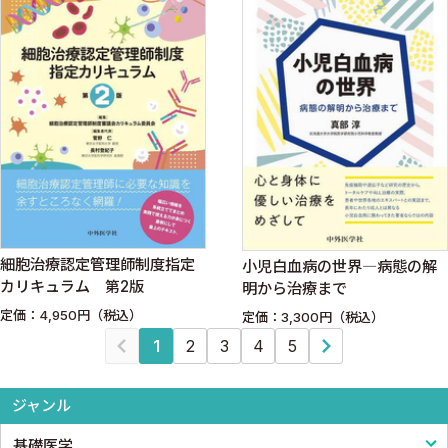
細胞治療認定管理師制度指定
小児白血病の世界―病態の解
カリキュラム 第2版
明から治療まで
定価：4,950円（税込）
定価：3,300円（税込）
1
2
3
4
5
ジャンル
基礎医学