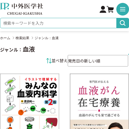
株式会社 中外医学社
検索キーワード
ホーム
検索結果
ジャンル：血液
血液
ジャンル：
並べ替え条件
並べ替え