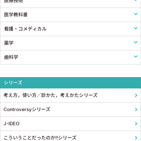
医療技術
脳神経外科
医学一般・医学概論
医学教科書
心臓・血管外科
医療制度
リハビリテーション技術
看護・コメディカル
消化器外科
病院管理
鍼灸・柔道整復
医学教科書
薬学
小児外科
医療統計
看護
歯科学
形成外科
論文・医学情報
看護教科書
薬学
整形外科
医学教育
コメディカル教科書
基礎歯科学
シリーズ
スポーツ医学
考え方，使い方／診かた，考えかたシリーズ
産婦人科
Controversyシリーズ
眼科
J-IDEO
耳鼻咽頭科・頭頸部外科
こういうことだったのか!!シリーズ