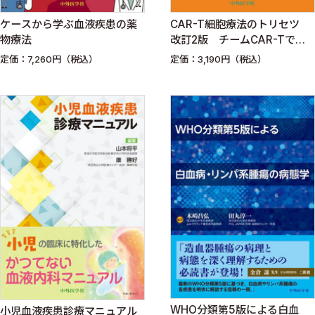
ケースから学ぶ血液疾患の薬
CAR-T細胞療法のトリセツ
物療法
改訂2版 チームCAR-Tでの
取り組み 細胞療法運用学入門
定価：7,260円（税込）
定価：3,190円（税込）
WHO分類第5版による白血
小児血液疾患診療マニュアル