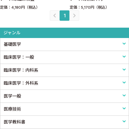
定価：4,180円（税込）
定価：5,170円（税込）
1
ジャンル
基礎医学
臨床医学：一般
基礎医学一般
臨床医学：内科系
解剖学
臨床医学一般
臨床医学：外科系
生理学
診断・臨床検査
内科学一般
医学一般
免疫学・血清学
画像医学・放射線医学・核医学
感染症
外科学一般
医療技術
公衆衛生学
プライマリケア医学・総合診療
アレルギー・膠原病・リウマチ
脳神経外科
医学一般・医学概論
医学教科書
法医学
救急医学・集中治療医学
内分泌・代謝・糖尿病
心臓・血管外科
医療制度
リハビリテーション技術