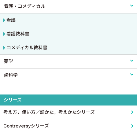
看護・コメディカル
癌・腫瘍一般・緩和医療
腎臓
消化器外科
病院管理
鍼灸・柔道整復
医学教科書
栄養・食事療法・輸液・輸血
血液
小児外科
医療統計
看護
薬物療法
脳・神経
形成外科
論文・医学情報
看護教科書
東洋医学・漢方医学
精神
整形外科
医学教育
コメディカル教科書
薬学
呼吸器
スポーツ医学
歯科学
循環器・血管
産婦人科
薬学
心電図・心音図・心エコー
眼科
基礎歯科学
シリーズ
消化器
耳鼻咽頭科・頭頸部外科
考え方，使い方／診かた，考えかたシリーズ
小児科
泌尿器科
Controversyシリーズ
皮膚科
麻酔科学・ペインクリニック