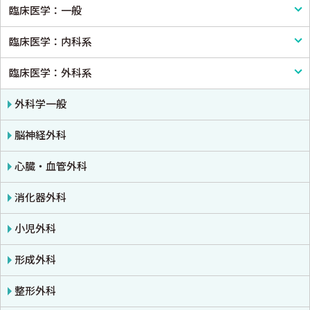
臨床医学：一般
基礎医学一般
臨床医学：内科系
解剖学
臨床医学一般
臨床医学：外科系
生理学
診断・臨床検査
内科学一般
免疫学・血清学
画像医学・放射線医学・核医学
感染症
外科学一般
公衆衛生学
プライマリケア医学・総合診療
アレルギー・膠原病・リウマチ
脳神経外科
法医学
救急医学・集中治療医学
内分泌・代謝・糖尿病
心臓・血管外科
癌・腫瘍一般・緩和医療
腎臓
消化器外科
栄養・食事療法・輸液・輸血
血液
小児外科
薬物療法
脳・神経
形成外科
東洋医学・漢方医学
精神
整形外科