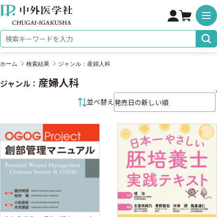
株式会社 中外医学社
検索キーワード
ホーム
検索結果
ジャンル：産婦人科
産婦人科
ジャンル：
並べ替え条件
並べ替え