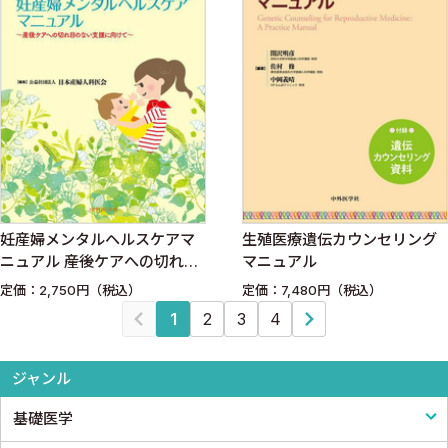
妊産婦メンタルヘルスケアマ
生殖医療遺伝カウンセリング
ニュアル ――産後ケアへの切れ目
マニュアル
のない支援に向けて
定価：2,750円（税込）
定価：7,480円（税込）
1
2
3
4
ジャンル
基礎医学