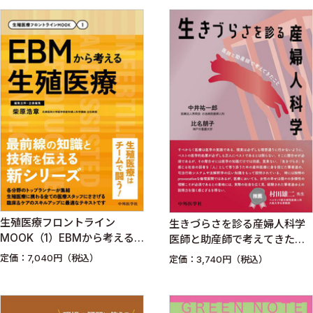
生殖医療フロントライン
生きづらさを診る産婦人科学
MOOK（1）EBMから考える
医師と助産師で考えてきたこ
生殖医療
と
定価：7,040円（税込）
定価：3,740円（税込）