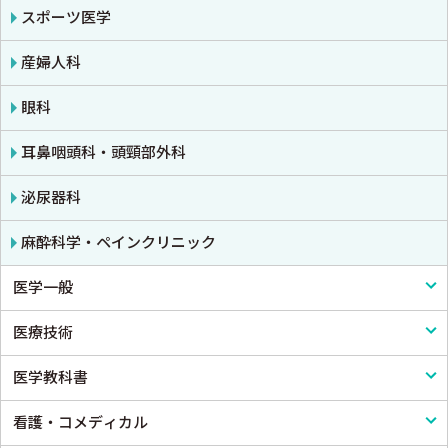
呼吸器
スポーツ医学
循環器・血管
産婦人科
心電図・心音図・心エコー
眼科
消化器
耳鼻咽頭科・頭頸部外科
小児科
泌尿器科
皮膚科
麻酔科学・ペインクリニック
医学一般
老人医学
医療技術
医学一般・医学概論
医学教科書
医療制度
リハビリテーション技術
看護・コメディカル
病院管理
鍼灸・柔道整復
医学教科書