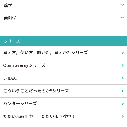
薬学
医療統計
看護
歯科学
論文・医学情報
看護教科書
薬学
医学教育
コメディカル教科書
基礎歯科学
シリーズ
考え方，使い方／診かた，考えかたシリーズ
Controversyシリーズ
J-IDEO
こういうことだったのか!!シリーズ
ハンターシリーズ
ただいま診断中！／ただいま回診中！