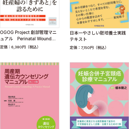
OGOG Project 創部管理マニ
日本一やさしい胚培養士実践
ュアル Perinatal Wound
テキスト
Management — Cesarean
定価：6,380円（税込）
定価：7,150円（税込）
Section & OASIS —