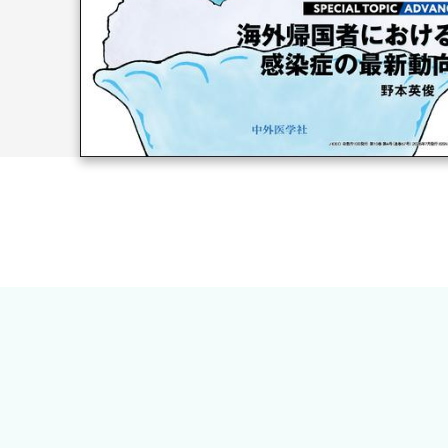
【Basic】広域抗菌薬の代表ともいえるカルバペネム系
しょうか．今号では，現場での実践を見据え，カルバペネ
【Advanced】今知っておくべき輸入感染症の最新情報