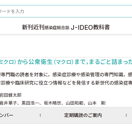
ード
J-IDEO
新刊
近刊
教科書
感染症総合誌
から公衆衛生
まで，まるごと詰まっ
（ミクロ）
（マクロ）
療専門職の読者を対象に，感染症診療や感染管理の専門知識，
常診療や臨床研究に役立つ情報などを発信する新世代の感染症
岩田健太郎
倉井華子、黒田浩一、坂木晴世、山田和範、山本 剛
ンバー
定期購読のご案内