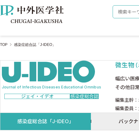
株式会社 中外医学社
検索キーワ
TOP
感染症総合誌「J-IDEO」
微生物
幅広い医
その他日
Journal of Infectious Diseases Educational Omnibus
ジェイ・イデオ
感染症総合誌
編集主幹：
編集委員：
感染症総合誌「J-IDEO」
バックナ