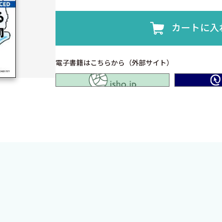
カートに入
電子書籍はこちらから（外部サイト）
isho.jp
抗菌薬．臨床現場で頻用されている抗菌薬ですが，どれほど
ムの基礎から各薬剤のポイント，実践に向けた考え方まで
まとめ！ 国境を越えた人の移動が増え，輸入感染症症例は増