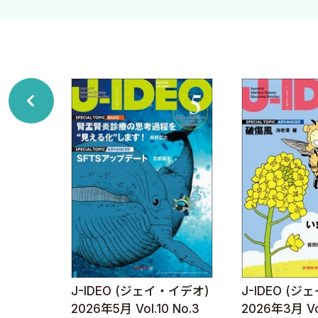
アルフレッド 小児感染症学 (4) 日馬由貴，荒木かほる
アルフレッド，魔女宅を切る（3ヵ月未満の発熱）
CDCレポート＆レビュー (4) 矢野邦夫
介護施設におけるHBVのアウトブレイクの状況とその対策
現場から読み解く感染対策 (4) 坂木晴世
血管内留置カテーテルのアクセスポート
―消毒薬含有キャップの可能性―
感染症，ナースはこう見る―観察からアセスメントへの思考
その激痛，本当に打撲ですか？
―下腿の発赤の下に潜む壊死性軟部組織感染症のサイン－
ポップに学ぶ感染症数理モデル (4) 西浦 博
小規模な集団発生データの解釈方法とは？
J-IDEO (ジェイ・イデオ)
J-IDEO (
・イデオ)
渡航医学B級情報局 勝田吉彰
2026年5月 Vol.10 No.3
2026年3月 Vol
 No.5