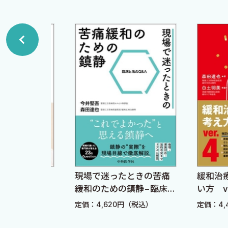
進行頭頸部がんに対して集学的治療として化学療法を施行
1 局所進行頭頸部がんに対する治療法
や支持療法を十分参考にしていただきたい．本書は，頭頸
1 CDDP併用化学放射線療法 〈清田尚臣〉
化学療法の経験豊富な多くの腫瘍内科医，そして頭頸部が
2 セツキシマブ＋放射線療法 〈岡野 晋〉
はわが国で初めての，頭頸部がん化学療法に特化したマニ
3 導入化学療法 〈榎田智弘〉
が多く行われている．そしてわが国でも日本臨床腫瘍研究グ
Column 頭頸部がんの周術期療法 〈榎田智弘〉
ンスをめざしている．このような状況の中で，本書は適時
2 転移・再発頭頸部がんに対する治療法
を施行する際の座右の書として，多くの頭頸部がん患者の
1 5-FU＋CDDP/CBDCA＋ペムブロリズマブ療法 〈
Column 上咽頭がんに対するゲムシタビンの承認 〈
2014年4月
2 5-FU＋CDDP＋セツキシマブ療法 〈上田百合〉
国立病院機構東京医療センター
3 PTX＋CBDCA＋セツキシマブ療法 〈田中伸和〉
臨床研究センター 耳鼻咽喉科
血液がん
現場で迷ったときの苦痛
緩和治療薬の
Column 頭頸部がんにおける治療開発最前線 〈田中
がんで
緩和のための鎮静−臨床と
い方 ver.4
藤井正人
法のQ&A
4 ペムブロリズマブ 〈和田明久〉
込）
定価：4,620円（税込）
定価：4,400円
5 ニボルマブ 〈門脇重憲〉