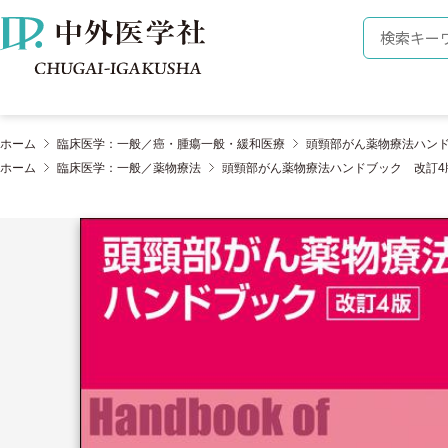
株式会社 中外医学社
検索キーワ
ホーム
臨床医学：一般／癌・腫瘍一般・緩和医療
頭頸部がん薬物療法ハンド
ホーム
臨床医学：一般／薬物療法
頭頸部がん薬物療法ハンドブック 改訂4