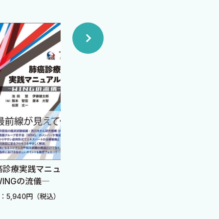
うなときに本書の副作用対策
呼びかけによって頭頸部がん
執筆を得ることができた．本書
治療開発をめざした臨床試験
れ，わが国から発信するエビデ
．そして，頭頸部がん化学療法
実践マニュアル
間違いだらけの緩和薬選
NS
の流儀―
び Ver.5
診療
40円（税込）
定価：3,520円（税込）
定価：