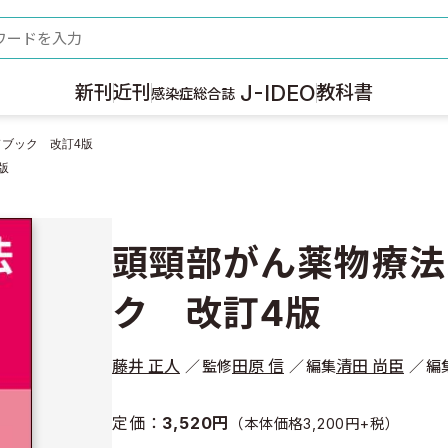
ード
J-IDEO
新刊
近刊
教科書
感染症総合誌
ブック 改訂4版
版
頭頸部がん薬物療法
ク 改訂4版
藤井 正人
田原 信
清田 尚臣
監修
編集
編
定価：
3,520円
（本体価格3,200円+税）