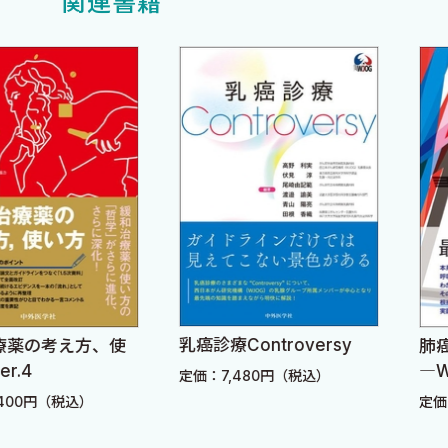
関連書籍
するときは，他科や多職種との連携が必須となる．そのよ
部腫瘍内科医として活躍する田原 信先生，清田尚臣先生の
ん集学的治療を得意とする頭頸部外科医，放射線治療医の
ュアル本である．現在，世界中で頭頸部がんに対する新規
ループ（JCOG）にJCOG頭頸部がんグループが設立さ
改訂されて最新の情報を掲載することを使命と考えている
より良い治療に役立つことを願っている．
佐藤方宣〉
上田百合〉
乳癌診療Controversy
考え方、使
肺癌診療
伸和〉
―WING
定価：7,480円（税込）
（税込）
定価：5,9