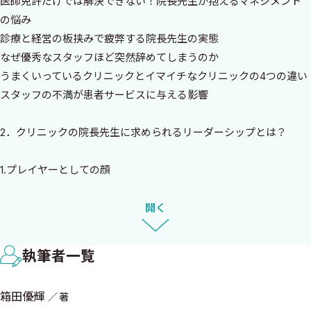
医師免許だけでは解決できない！院長先生が抱えるマネジメント
します．
の悩み
診療と経営の板挟みで疲弊する院長先生の実態
「スタッフとどのように接したら良いのかがよくわからない」
なぜ優秀なスタッフほど突然辞めてしまうのか
「クリニックのスタッフみんなで一丸となってやっていきたいの
うまくいっているクリニックとイマイチなクリニックの4つの違い
に，みんなバラバラ……どうまとめたら良いのやら……」
スタッフの不満が患者サービスに与える影響
「せっかく採用してもすぐに辞められてしまう」
「医者としてのキャリアはわかるが，クリニックスタッフのキャ
2．クリニックの院長先生に求められるリーダーシップとは？
リアをどのように考えたらいいのかわからない」
「チームワークどころか，うちのスタッフたち，仲が悪くて……」
1.プレイヤーとしての顔
本書を手に取っていただいた院長先生は，このような悩みを抱
2.リーダーとしての顔
えていらっしゃるのではないでしょうか．
3.マネージャーとしての顔
開く
院長先生に求められるマネジメントとは
申し遅れました．私は株式会社クレドメディカルの箱田と申し
クリニックを良いチームにする方法
ます．
執筆者一覧
弊社は，開業後の医院経営をサポートするコンサルティング会
3．スタッフのことを理解していますか？
社で，科目に特化したコンサルタントが専門性を活かして日々コ
箱田優輝
著
ンサルティングを行っております．