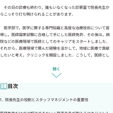
その日の診療も終わり，誰もいなくなった診察室で院長先生か
らこっそり打ち明けられることがあります．
医学部で，医学に関する専門知識と高度な治療技術について習
得し，医師国家試験に合格して手にした医師免許．その後は，病
院などの医療現場で医師としてのキャリアをスタートしました．
それから，医療現場で積んだ経験を活かして，地域に医療で貢献
したいと考え，クリニックを開設しました．こうして，医師とし
ての第二の人生を歩み始めたときにはたと気づきます．
開く
「そういや，スタッフのマネジメントについては何も教わってこな
かったな……」
目次
医師として患者さんを診ることはできるけれど，スタッフとど
1．院長先生の役割とスタッフマネジメントの重要性
う接すればいいのかわからない．院長先生の多くが，クリニック
を開設して初めてそのような悩みを抱えたり，問題に直面したり