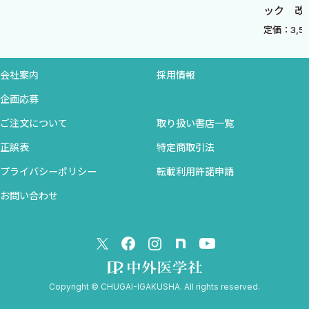
ック 改訂4版
間違いだらけの採用と面接
院長先生のクリニックで，最近このようなことは起きていない
定価：3,520円（税込）
院長先生は大丈夫？ 絶対にやってはいけないマネジメント
でしょうか？
スタッフから意見を引き出す方法
あるいは，このようなことで悩んでいらっしゃったりしないで
スタッフにクリニックの理念を伝える
会社案内
採用情報
しょうか？
目標設定と適切なフィードバック方法がスタッフを成長させるカ
企画応募
ギ
「スタッフの退職が相次いで，人員不足に陥っている」
ご注文について
取り扱い書店一覧
スタッフのライフプラン（結婚・出産・育児）を見据えたクリニ
「ただでさえ忙しいのに，スタッフの採用面接で時間を取られてま
ック経営
正誤表
特定商取引法
いってしまう」
プライバシーポリシー
転載利用許諾申請
6．トラブル予防と対処法：トラブルは「仕組み化」とコマめな
もしも，院長先生がこのようなことで悩んでいらっしゃるのだと
お問い合わせ
「情報共有」で防ぐ！
したら，たいへん申し訳ないのですが，これはもう危険信号です．
いますぐに手を打たないと取り返しのつかないことになります．
スタッフ間のトラブル事例
でも，ご安心ください．このような悩みは，決して院長先生だ
スタッフ間のトラブルに役立つコンフリクトマネジメントについ
けの問題ではありません．多くのクリニックが抱える共通の課題
て
なのです．そして，適切なアプローチを取っていくことで，ちゃん
Copyright © CHUGAI-IGAKUSHA. All rights reserved.
ハラスメント対策
と解決することができます．