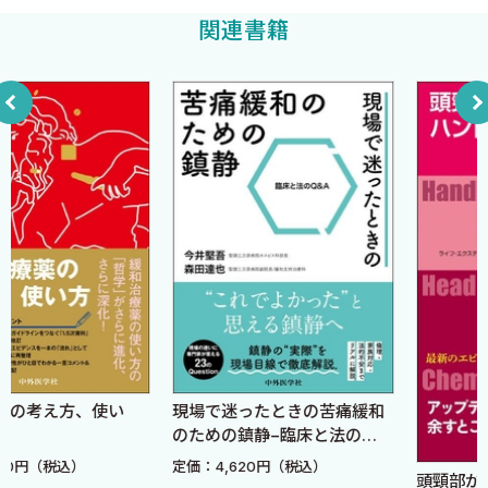
10の質問で分かる！ あなたのスタッフ理解度チェック
院長先生は，患者さんの診察をしながら，クリニックの経営も
関連書籍
職種による違い
しなければならない．ただでさえ大忙しな毎日なのに，クリニッ
女性が多い職場の特徴
クのスタッフマネジメントに頭を悩ませていたり，スタッフとの
世代別の特徴
コミュニケーションにも手を焼いているようでは，頭も時間もい
クリニック内のコミュニケーションの質を上げるための4つのアプ
くらあっても足りないでしょう．
ローチ
もちろん，院長先生の一番の仕事は患者さんを診て，適切な治
療を提供することです．ただ，クリニックを経営していく上では，
4．タイプ別マネジメント
スタッフマネジメントもかなり重要です．なぜなら，マネジメン
トの良し悪しは，クリニックの提供する医療サービスの質に直結
一人ひとりに合わせた関わり方の重要性
してくるからです．つまり，いくら院長先生が，医師として十分な
タイプ別マネジメントの4分類とは？
対応をしていたとしても，スタッフマネジメントがうまくいってい
タイプを理解することの効用と実践
ないクリニックでは，患者さんの足が遠のいてしまいます．それ
では，クリニック経営は成り立ちませんよね？
5．安定したクリニック経営のための組織づくり
い
現場で迷ったときの苦痛緩和
のための鎮静−臨床と法の
「近頃，患者さんからのクレームが増えた」
採用よりもまずは離職対策！ 職場環境の改善の極意
Q&A
定価：4,620円（税込）
「ネットの口コミで厳しい評価をつけられた」
頭頸部がん薬物療法ハン
職場の環境を改善する6つのアプローチ