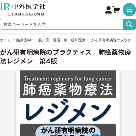
株式会社 中外医学社
検索キーワード
ホーム
臨床医学：一般／癌・腫瘍一般・緩和医療
がん研有明病院のプラクティス 肺癌薬物療法レジメン 第4版
がん研有明病院のプラクティス 肺癌薬物療
法レジメン 第4版