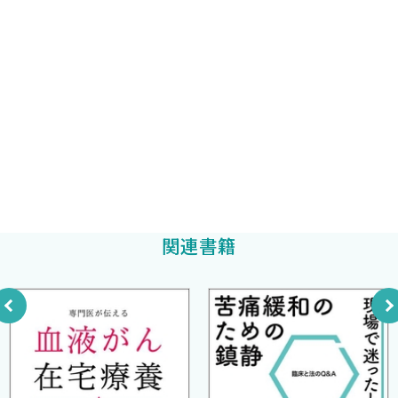
＋Durvalumab＋Tremelimumab〔POSEIDON〕
5 Cisplatin（CDDP）/Carboplatin（CBDCA）＋
がん研究会有明病院呼吸器内科医員
磯 博和
Pemetrexed（PEM）
編集
＋Pembrolizumab〔KEYNOTE-189〕
がん研究会有明病院呼吸器内科医員
6 Carboplatin（CBDCA）＋nab-Paclitaxel（nab-PTX）
伊藤雅弘
編集
＋Atezolizumab〔IMpower 130〕
7 Carboplatin（CBDCA）＋Paclitaxel（PTX）＋
Bevacizumab（BEV）
＋Atezolizumab〔IMpower 150〕
8 Carboplatin（CBDCA）＋nab-Paclitaxel（nab-PTX）
関連書籍
＋Pembrolizumab〔KEYNOTE-407〕
免疫チェックポイント阻害薬
9 Nivolumab（NIVO）＋Ipilimumab（IPI）
10 Pembrolizumab
11 Nivolumab（NIVO）