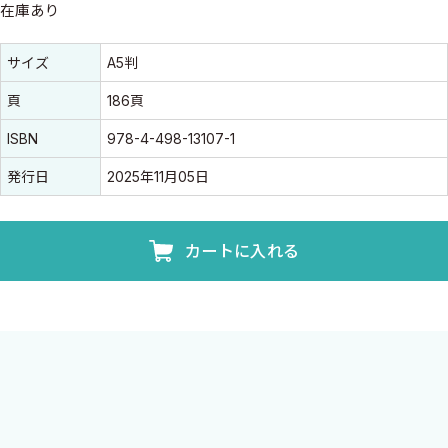
在庫あり
書誌情報
書誌情報
サイズ
A5判
頁
186頁
ISBN
978-4-498-13107-1
発行日
2025年11月05日
カートに入れる
肺癌薬物療法をコンパクトにまとめた好評書の第4版が
新薬・新レジメンを加え登場！