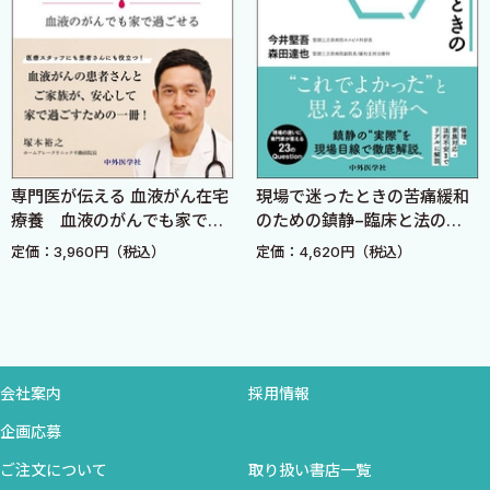
12 Atezolizumab
細胞障害性抗がん剤
13 Cisplatin（CDDP）/Carboplatin（CBDCA）＋
Pemetrexed（PEM）
14a Carboplatin（CBDCA）＋Paclitaxel（PTX）＋
専門医が伝える 血液がん在宅
現場で迷ったときの苦痛緩和
Bevacizumab（BEV）
療養 血液のがんでも家で過
のための鎮静−臨床と法の
14b Carboplatin（CBDCA）＋Paclitaxel（PTX）
ごせる
Q&A
定価：3,960円（税込）
定価：4,620円（税込）
15 Carboplatin（CBDCA）＋nab-Paclitaxel（nab-PTX）
16a Docetaxel（DTX）＋Ramucirumab（RAM）
16b Docetaxel（DTX）
17 Pemetrexed（PEM）
18 S-1
会社案内
採用情報
19 nab-Paclitaxel（nab-PTX）
企画応募
分子標的治療薬
ご注文について
取り扱い書店一覧