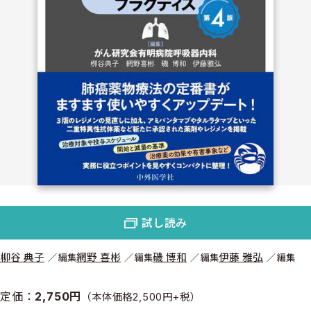
試し読み
柳谷 典子
網野 喜彬
磯 博和
伊藤 雅弘
編集
編集
編集
編集
定価：
2,750円
（本体価格2,500円+税）