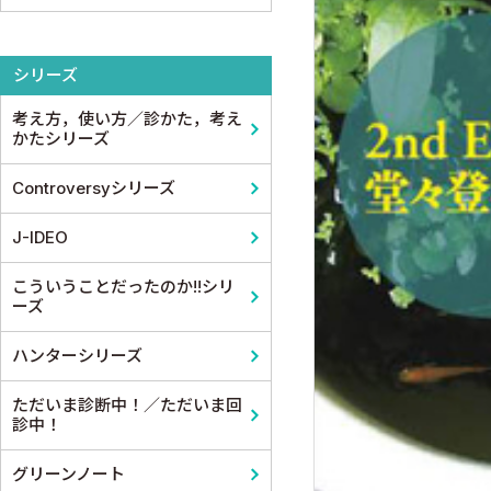
整形外科
医学教育
コメディカル教科書
基礎歯科学
シリーズ
スポーツ医学
考え方，使い方／診かた，考え
産婦人科
かたシリーズ
眼科
Controversyシリーズ
耳鼻咽頭科・頭頸部外科
J-IDEO
泌尿器科
こういうことだったのか!!シリ
ーズ
麻酔科学・ペインクリニック
ハンターシリーズ
ただいま診断中！／ただいま回
診中！
グリーンノート