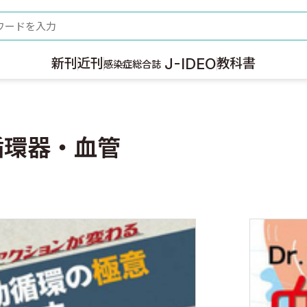
ード
J-IDEO
新刊
近刊
教科書
感染症総合誌
循環器・血管