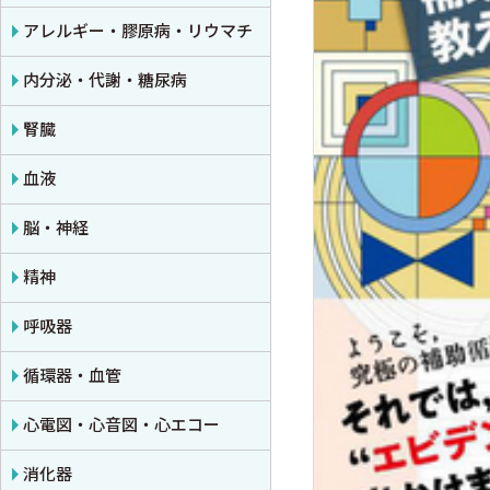
公衆衛生学
プライマリケア医学・総合診療
アレルギー・膠原病・リウマチ
法医学
救急医学・集中治療医学
内分泌・代謝・糖尿病
癌・腫瘍一般・緩和医療
腎臓
栄養・食事療法・輸液・輸血
血液
薬物療法
脳・神経
東洋医学・漢方医学
精神
呼吸器
循環器・血管
心電図・心音図・心エコー
消化器