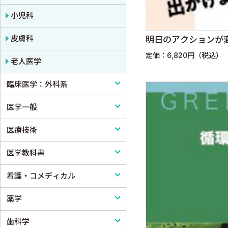
小児科
皮膚科
明日のアクションが変
定価：6,820円（税込）
老人医学
臨床医学：外科系
医学一般
外科学一般
医療技術
脳神経外科
医学一般・医学概論
医学教科書
心臓・血管外科
医療制度
リハビリテーション技術
看護・コメディカル
消化器外科
病院管理
鍼灸・柔道整復
医学教科書
薬学
小児外科
医療統計
看護
歯科学
形成外科
論文・医学情報
看護教科書
薬学