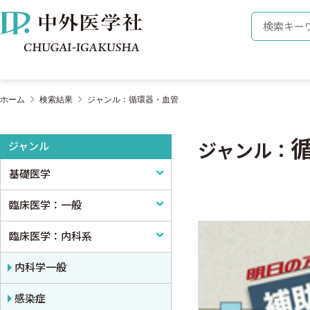
株式会社 中外医学社
検索キーワ
ホーム
検索結果
ジャンル：循環器・血管
ジャンル
ジャンル：
基礎医学
臨床医学：一般
基礎医学一般
臨床医学：内科系
解剖学
臨床医学一般
生理学
診断・臨床検査
内科学一般
免疫学・血清学
画像医学・放射線医学・核医学
感染症