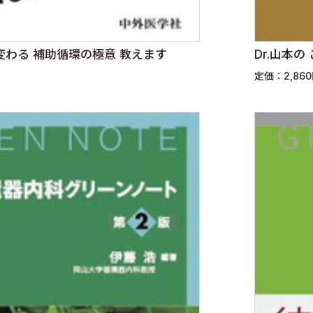
わる 補助循環の極意 教えます
Dr.山本
定価：2,86