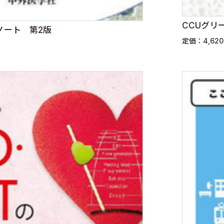
CCUグリ
ノート 第2版
定価：4,62