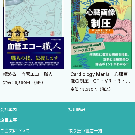
5. Case study 5：失神を主訴に受診した拡張型心筋症 51
❷ CRT-P（D）をめぐる臨床試験・ガイドライン
（小松雄樹・青沼和隆）
56
1. 代表的な臨床試験 56
2. ガイドライン 70
4 植込み術・周術管理 77
❶ ICDの基本的な植込み方法と術後管理 ……（今井克彦）77
極める 血管エコー職人
Cardiology Mania 心臓画
1. はじめに 77
像の制圧 CT・MRI・RI・
定価：8,580円（税込）
2. ICDの基本的な植込み手術方法 77
PETを臨床に活かす！
定価：8,580円（税込）
❷ CRT-P（D）の基本的な植込み方法と術後管理
（石川利之）97
1. CRT-P（D）の植込み手技の基本 97
会社案内
採用情報
2. 左室リードの至適留置部位 103
企画応募
3. 除細動試験 104
ご注文について
取り扱い書店一覧
4. 冠静脈洞リードの合併症 104