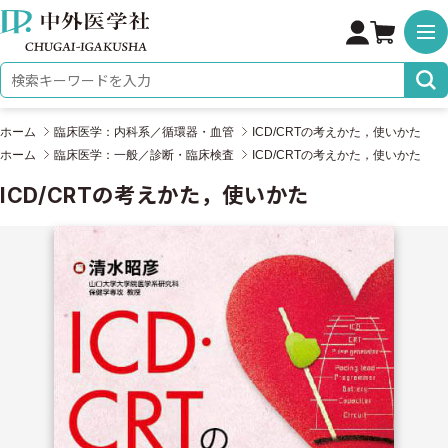
株式会社 中外医学社
検索キーワード
ホーム
臨床医学：内科系／循環器・血管
ICD/CRTの考えかた，使いかた
ホーム
臨床医学：一般／診断・臨床検査
ICD/CRTの考えかた，使いかた
ICD/CRTの考えかた，使いかた