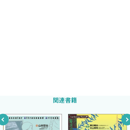
本が医師・研修医あるいはMEの皆様方に，単なる解説書ではなく
3. 実際の設定 22
藤田保健衛生大学病院臨床検査部ME管理室副主任
明日の日常臨床に役立つような書籍になるように，執筆内容を考
4. 不適切作動とその対策 24
山本 賢
えていただいた．
❷ CRT-P（D）の仕組みと基本設定 （かせ野健一・夛田 浩）28
最後に，読者の皆様方には，是非この本をお手に取って読んでいた
1. CRTの仕組み 28
藤田保健衛生大学循環器内科教授
だき，明日からの臨床に役立ていただきたい．
渡邉英一
2. 基本的な設定 30
2018年1月
順天堂大学医学部循環器内科
3 適応とガイドライン 43
清水 昭彦
林 英守
❶ 非薬物治療ガイドライン
──致死的不整脈に対するデバイス治療 …（栗田隆志）
43
1. Case study 1：基礎心疾患に起因する持続性単形性
心室頻拍 43
関連書籍
2. Case study 2：基礎心疾患に起因する無症候性非持続性
心室頻拍 45
3. Case study 3：冠攣縮性狭心症による心室頻拍 47
4. Case study 4：失神を主訴に来院したBrugada症候群 48