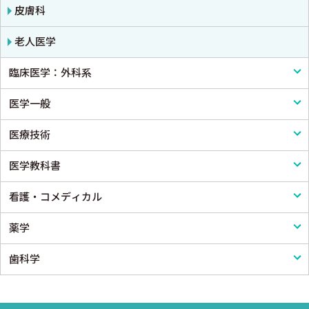
皮膚科
老人医学
臨床医学：外科系
医学一般
外科学一般
医療技術
脳神経外科
医学一般・医学概論
医学教科書
心臓・血管外科
医療制度
リハビリテーション技術
看護・コメディカル
消化器外科
病院管理
鍼灸・柔道整復
医学教科書
薬学
小児外科
医療統計
看護
歯科学
形成外科
論文・医学情報
看護教科書
薬学
整形外科
医学教育
コメディカル教科書
基礎歯科学