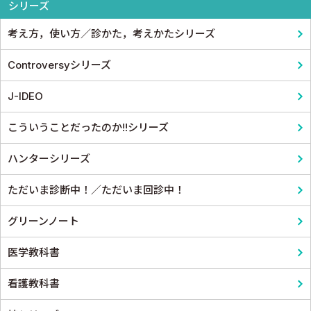
シリーズ
スポーツ医学
考え方，使い方／診かた，考えかたシリーズ
産婦人科
Controversyシリーズ
眼科
J-IDEO
耳鼻咽頭科・頭頸部外科
こういうことだったのか!!シリーズ
泌尿器科
ハンターシリーズ
麻酔科学・ペインクリニック
ただいま診断中！／ただいま回診中！
グリーンノート
医学教科書
看護教科書