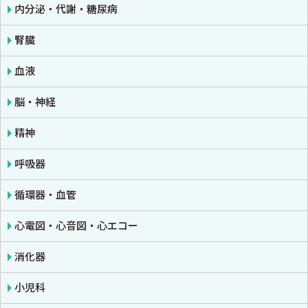
法医学
救急医学・集中治療医学
内分泌・代謝・糖尿病
癌・腫瘍一般・緩和医療
腎臓
栄養・食事療法・輸液・輸血
血液
薬物療法
脳・神経
東洋医学・漢方医学
精神
呼吸器
循環器・血管
心電図・心音図・心エコー
消化器
小児科