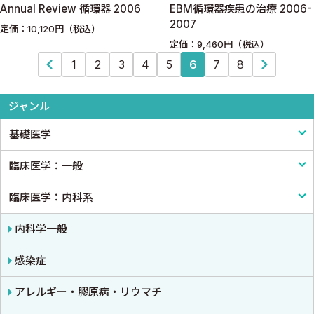
Annual Review 循環器 2006
EBM循環器疾患の治療 2006-
2007
定価：10,120円（税込）
定価：9,460円（税込）
1
2
3
4
5
6
7
8
ジャンル
基礎医学
臨床医学：一般
基礎医学一般
臨床医学：内科系
解剖学
臨床医学一般
生理学
診断・臨床検査
内科学一般
免疫学・血清学
画像医学・放射線医学・核医学
感染症
公衆衛生学
プライマリケア医学・総合診療
アレルギー・膠原病・リウマチ