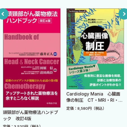
5．‌クロピドグレル，チクロピジンで起こる稀な合併症：
血栓性血小板減少性紫斑病
Section 2-3：理屈がわかるクロピドグレル後継薬の使い方
1．クロピドグレルの後継薬（1）：日本初のプラスグレル
2．クロピドグレルの後継薬（2）：戦略的なチカグレロ
ール
Take Home Message
アスピリンについて，これだけは知っていてね
クロピドグレルについて，これだけは知っていてね
クロピドグレル後継薬について，これだけは知っていてね
Cardiology Mania 心臓画
第3章 理屈がわかる抗凝固薬の使い方
像の制圧 CT・MRI・RI・
Section 3-1：理屈がわかるワルファリンの使い方
PETを臨床に活かす！
定価：8,580円（税込）
頭頸部がん薬物療法ハンドブ
1．ワルファリンとはどんな薬
ック 改訂4版
2．ワルファリンの薬効モニタリング
定価：3,520円（税込）