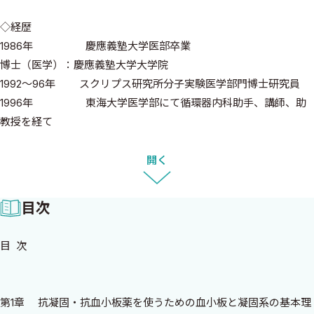
◇経歴
1986年 慶應義塾大学医部卒業
博士（医学）：慶應義塾大学大学院
1992〜96年 スクリプス研究所分子実験医学部門博士研究員
1996年 東海大学医学部にて循環器内科助手、講師、助
教授を経て
2007年より現職
開く
血小板、血液凝固などと循環器疾患の関連に関する研究を
Thrombi-Cardiology分野として確立するリーダー。米国心臓病学
目次
会（The American Heart Association)の雑誌Circulationの編集委
員（Associate Editor）など各種国際雑誌の編集、国際共同大規模
目 次
ランダム化比較試験の推進委員、データモニタリング委員など多
数。
第1章 抗凝固・抗血小板薬を使うための血小板と凝固系の基本理