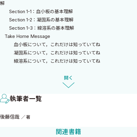
解
Section 1-1：血小板の基本理解
Section 1-2：凝固系の基本理解
Section 1-3：線溶系の基本理解
Take Home Message
血小板について，これだけは知っていてね
凝固系について，これだけは知っていてね
線溶系について，これだけは知っていてね
開く
第2章 理屈がわかる抗血小板薬の使い方
Section 2-1：理屈がわかるアスピリンの使い方
執筆者一覧
Section 2-2：理屈がわかるクロピドグレルの使い方
1．クロピドグレル出現の経緯
後藤信哉
著
2．クロピドグレルは良い薬？
3．クロピドグレルの作用メカニズム
関連書籍
4．クロピドグレル特許切れのインパクト