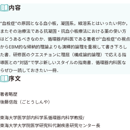
内容
“血栓症”の原因となる血小板，凝固系，線溶系とはいったい何か，
またその治療法である抗凝固・抗血小板療法における薬の使い方
はどうあるべきなのか．循環器内科医である著者が“血栓症”の視点
からEBM的な帰納的理論よりも演繹的論理を重視して書き下ろし
た書．研修医のクエスチョンに理屈（構成論的論理）で応える指
導医との“対話”で学ぶ新しいスタイルの指南書．循環器内科医な
らぜひ一読しておきたい一冊．
序文
著者略歴
後藤信哉（ごとうしんや）
東海大学医学部内科学系循環器内科学教授/
東海大学大学院医学研究科代謝疾患研究センター長