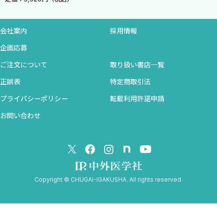
3．ワルファリン使用時に気をつけること
4．ワルファリンが必ず必要な場合
Section 3-2：理屈がわかる新規経口抗凝固薬の使い方
会社案内
採用情報
1．新規経口抗凝固薬開発の経緯
企画応募
2．薬剤となった新規経口抗凝固薬
ご注文について
取り扱い書店一覧
3．新規経口抗凝固薬とワルファリン
4．新規経口凝固薬の薬効の中和法
正誤表
特定商取引法
Take Home Message
プライバシーポリシー
転載利用許諾申請
ワルファリンついて，これだけは知っていてね
お問い合わせ
新規経口抗凝固薬について，これだけは知っていてね
引用文献
Key Phrase
Copyright © CHUGAI-IGAKUSHA. All rights reserved.