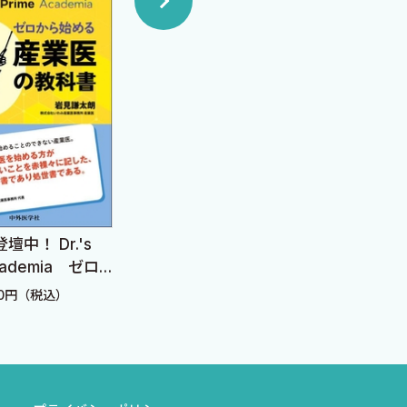
Card
中！ Dr.'s
どうすれば短時間で患者
画像
Academia ゼロ
さんの満足度を高められ
RI・
る産業医の教科
るのか ―現場で役立つ患
定価：
20円（税込）
定価：2,860円（税込）
す！
者コミュニケーション学
―