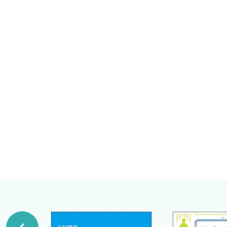
4．β遮断薬
勝谷医院院長
5．α遮断薬，アルドステロン拮抗薬およびその他の薬
勝谷友宏
B．脂質異常症
国立長寿医療研究センター副院長
1 脂質異常症総論 荒井秀典
荒井秀典
1．脂質異常症の疫学，社会背景について
兵庫県立尼崎総合医療センター糖尿病・内分泌内科部長
2．治療における投薬の組み立て方
中村嘉夫
3．一次予防のための脂質管理
4．二次予防のための脂質管理
5．脂質管理におけるnon HDLコレステロールの有用
6．高トリグリセライド血症
7．低HDLコレステロール血症
2 薬剤各論 荒井秀典
1．HMG-CoA還元酵素阻害薬（スタチン）