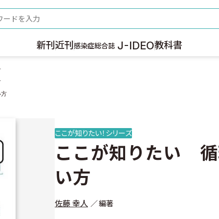
ード
J-IDEO
新刊
近刊
教科書
感染症総合誌
方
方
い方
ここが知りたい！シリーズ
ここが知りたい 循
い方
佐藤 幸人
編著