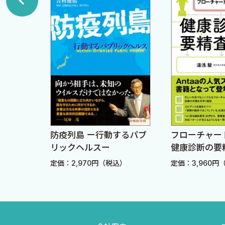
2．フィブラート
3．ニコチン酸
4．プロブコール
5．レジン
6．n-3系不飽和脂肪酸（エイコサペントエン酸，ドコ
7．エゼチミブ
8．PCSK9阻害薬
C．糖尿病
防疫列島 ー行動するパブ
フローチャー
ハンドブ
1 糖尿病総論 中村嘉夫
リックヘルスー
健康診断の要
1．糖尿病と冠動脈疾患
定価：2,970円（税込）
定価：3,960円
込）
2．心血管イベント予防を目指した血糖コントロール
3．糖尿病以外の動脈硬化リスクファクターの管理
2 薬剤各論 下田平眞生子，中村嘉夫