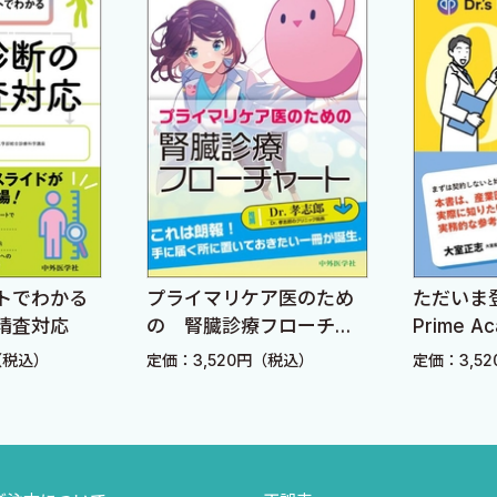
サヘキサエン酸）
トでわかる
プライマリケア医のため
ただいま登壇
精査対応
の 腎臓診療フローチャ
Prime 
ート
から始め
（税込）
定価：3,520円（税込）
定価：3,5
書