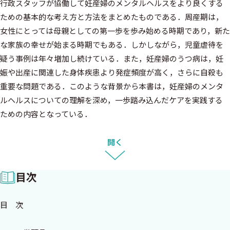
行政スタッフが協働して妊産婦のメンタルヘルスをより良くする
ための基本的な考え方と方法をまとめたものである．周産期は，
女性にとっては母親としての第一歩を歩み始める時期であり，新た
な家族の幸せが始まる時期でもある．しかしながら，児童虐待を
疑う事例は年々増加し続けている．また，妊産婦のうつ病は，妊
娠や出産に関連した身体疾患より発症頻度が高く，さらに自殺も
重要な問題である．このような背景から本書は，妊産婦のメンタ
ルヘルスについての理解を深め，一歩踏み込んだケアを実践する
ための内容となっている．
本書は2021年に日本産婦人科医会より発刊した「妊産婦メンタ
ルヘルスケアマニュアル」の改訂版を書籍化したものである．第3
開く
章で，各職種がどのように妊産婦と関わっていくかについて解説
し，それぞれの職種別に章立てすることで各役割を明確にした．
目次
産科スタッフのメンタルヘルス支援は，妊娠中からすべての女性を
対象に始める．出産後に保健師が担ってきた産後の母子への援助
目 次
は，妊娠中から関わっている産科スタッフとの連携を密にするこ
とで，より有意義な貢献ができる．さらに，継続したサポートにつ