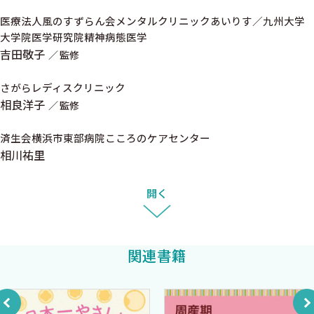
最後の章では，これまで通り，多領域連携の実際が記述されて
（NBO）
いるが，今回は，さらに多くの地域の実践がご紹介できた．ま
医療法人風のすずらん会メンタルクリニックあいりす／九州大学
［Column 3］周産期における喪失（ペリネイタル・ロ
大学院医学研究院精神病態医学
た，コラムの欄も新たに加えた．簡潔ながら幅広い情報や新たな
ス）
吉田敬子
監修
知識が得られるので，ご一読いただきたい．
［Column 4］院内子ども虐待対応チーム
この度の画期的な改訂を通して，本書がすべての家族のウェルビ
さがらレディスクリニック
ーイングに貢献できることを祈念したい．
相良洋子
III 妊産婦メンタルヘルスを支える仕組み
監修
1．多職種協働連携チームの必要性
医療法人風のすずらん会
済生会横浜市東部病院こころのケアセンター
2．妊産婦に対する支援の枠組み
メンタルクリニックあいりす
相川祐里
（1）事業からみた妊産婦を支援する仕組み
院長 吉田 敬子
（2）関係機関からみた妊産婦を支援する枠組み
開く
3．産婦人科医の役割
4．助産師・看護師の役割
5．保健師（行政）の役割
関連書籍
6．MSW／PSWの役割
7．精神科医の役割
8．心理職の役割