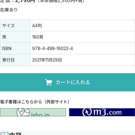
定価：
2,750円
（本体価格2,500円+税）
在庫あり
書誌情報
書誌情報
サイズ
A4判
頁
180頁
ISBN
978-4-498-16022-4
発行日
2021年11月29日
カートに入れる
電子書籍はこちらから（外部サイト）
isho.jp