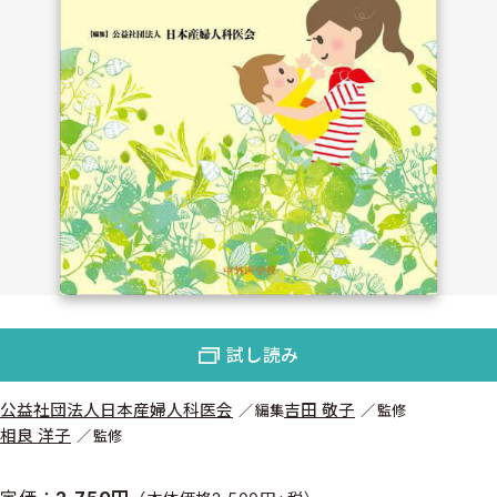
試し読み
公益社団法人日本産婦人科医会
吉田 敬子
編集
監修
相良 洋子
監修