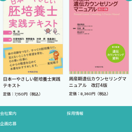
9．小児科医の役割
［Column 5］産後ケア事業と産後ケアセンター
［Column 6］個人情報の取り扱い
IV MCMC母と子のメンタルヘルスケア研修会
1．母と子のメンタルヘルスケア研修会がめざすもの
（1）母と子のメンタルヘルスケア研修会がめざすもの
（2）スクリーニングの時期と評価法
2．入門編
（1）母子の関係性と妊産婦への対応の基本
周産期遺伝カウンセリングマ
日本一やさしい胚培養士実践
（2）妊産婦のメンタルヘルスの不調と対応
ニュアル 改訂4版
テキスト
（3）スクリーニングの必要性
定価：8,360円（税込）
定価：7,150円（税込）
（4）支援が必要な妊産婦のスクリーニング〜3つの質問票
の活用〜
（5）ロールプレイ
会社案内
採用情報
［Column 7］EPDS
企画応募
3．基礎編