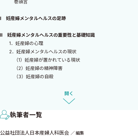
巻頭言
いては，子どもの長期予後を見据えた視点が必要である．そのこ
とを踏まえ，心理，小児科，精神科スタッフの役割の重要性を明
I 妊産婦メンタルヘルスの足跡
確に示した．今後，多領域連携による支援の幅が一層広がること
を期待したい．
II 妊産婦メンタルヘルスの重要性と基礎知識
日本産婦人科医会では，MCMC（Mental Health Care for
1．妊産婦の心理
Mother & Child）母と子のメンタルヘルスケア研修会を開催してき
2．妊産婦メンタルヘルスの現状
た．本書の第4章で，この研修会の内容をご紹介している．内容
（1）妊産婦が置かれている現状
は，入門編，基礎編，応用編に分けて解説されているので，読者
（2）妊産婦の精神障害
の皆様の現在の知識や経験などに応じて，この新たな項を読み，研
（3）妊産婦の自殺
修会も受講していただきたい．さらに本書では，3つの質問票を使
（4）児童虐待
った妊産婦の支援について，新たにロールプレイの項目を設け，支
（5）ドメスティックバイオレンス（DV）
開く
援の実践を具体的に示している．また，MCMC研修会では，e-
［Column 1］「特定妊婦」
learningを取り入れているが，その内容も簡単にまとめて紹介され
3．母子の関係性
ている．近年の自然災害や大規模な感染症の流行の影響を受け
執筆者一覧
（1）母子の情緒的絆（ボンディング）の形成とその障害
て，オンラインでの講習による知識と技術の習得が必要となってき
（2）子どもの育ちのプロセスとよくみられる育児不安
た．本書はその教材としても役に立つ．
公益社団法人日本産婦人科医会
編集
［Column 2］新生児行動評価（NBAS）と新生児行動観察