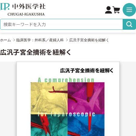
株式会社 中外医学社
検索キーワード
ホーム
臨床医学：外科系／産婦人科
広汎子宮全摘術を紐解く
広汎子宮全摘術を紐解く