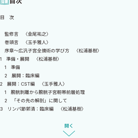
目次
ず，高難度手術には広汎子宮全摘術のエッセンスが不可欠です．先
人たちの築いた伝統を知り，そしてその先を知り，自分自身で手術
目 次
を完成形に近づける努力が重要だと思っています．そのために広汎
子宮全摘術を多様性のある術式として認識した上で時代のニーズ
監修言 〈金尾祐之〉
に合わせて成長させたいと思っています．本書で臨床と解剖をつな
巻頭言 〈玉手雅人〉
げていただけたら幸いです．
序章〜広汎子宮全摘術の学び方 〈松浦基樹〉
本書の作成にあたり，さまざまな方のお力添えをいただきまし
1 準備・展開 〈松浦基樹〉
た．外科医の技能向上のために，サージカルトレーニングの場を
1 準備
提供くださった札幌医科大学STCの皆様，Cadaver Surgery
2 展開：臨床編
Training（CST）についてご教示をいただいた東京慈恵医科大学産
2 展開：CST編 〈玉手雅人〉
学連携講座腎臓再生医学講座教授・小林英司先生，北海道大学消
1 膀胱剝離から膀胱子宮靭帯前層処理
化器外科教室II診療教授・七戸俊明先生，千葉大学大学院医学研究
2 「その先の解剖」に関して
院環境生命医学講師・鈴木崇根先生に御礼申し上げます．また，
3 リンパ節郭清：臨床編 〈松浦基樹〉
サージカルトレーニングで技術指導してくださった札幌医科大学
1 外腸骨血管外側の郭清
産婦人科学講座教授・齋藤豪先生，がん研有明病院婦人科部長・
2 内腸骨血管内側の郭清
開く
金尾祐之先生，慶應義塾大学産婦人科教室助教・木須伊織先生に
4 リンパ節郭清：デバイス 〈玉手雅人〉
深謝申し上げます．そして，献体いただいた皆様・白菊会の皆様，