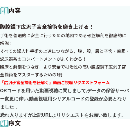
内容
腹腔鏡下広汎子宮全摘術を磨き上げる！
手術を普遍的に安全に行うための地図である骨盤解剖を徹底的に
解説！
すべての婦人科手術の上達につながる，膜，腔，層と子宮・直腸・
泌尿器系のコンパートメントがよくわかる！
臨床と解剖をつなぎ，より安全で根治性の高い腹腔鏡下広汎子宮
全摘術をマスターするための1冊
『広汎子宮全摘術を紐解く』動画ご視聴リクエストフォーム
QRコードを用いた動画視聴に関しまして,データの保管サーバ
ー変更に伴い,動画視聴用シリアルコードの登録が必要となり
ました．
恐れ入りますが上記URLよりリクエストをお願い致します。
序文