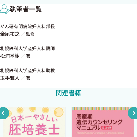
1 「その先」を知る意味
医学の発展にご協力くださったことに深く感謝いたします．今後
執筆者一覧
2 デバイスの選択
も外科医として解剖・手術と真摯に向き合ってゆくことを誓いま
3 超音波凝固切開装置
す．
がん研有明病院婦人科部長
4 バイポーラ
2023年4月吉日 初春の北海道にて
金尾祐之
監修
5 基靭帯・後層処理：臨床編 〈松浦基樹〉
玉手雅人
1 深子宮静脈の切断
札幌医科大学産婦人科講師
2 腟側腔の開放，後層の切断
松浦基樹
著
3 傍腟組織の切断
4 直腸の剝離，仙骨子宮靭帯の切断
札幌医科大学産婦人科助教
玉手雅人
5 腟切開および子宮摘出
著
6 基靭帯・後層処理：CST編 〈玉手雅人〉
関連書籍
1 ラインの決め方
2 深子宮静脈の切断と後層の位置関係
7 排尿障害に関して 〈玉手雅人〉
1 排尿に関わる神経
2 下腹神経
3 骨盤内臓神経と骨盤神経叢