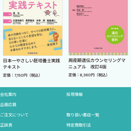
8 合併症対策?神経損傷・膀胱尿管損傷をしないために 〈松浦
基樹〉
1 神経損傷について
2 膀胱尿管損傷について
9 合併症対策?出血時の対応とデバイスの選択 〈玉手雅人〉
1 血管壁の止血
2 尿管・腸管・膀胱に近い場合の止血
周産期遺伝カウンセリングマ
日本一やさしい胚培養士実践
コラム CSTによる外科教育の位置付け 〈玉手雅人〉
ニュアル 改訂4版
テキスト
CSTと本邦の歴史
定価：8,360円（税込）
定価：7,150円（税込）
日本のCSTセミナーと産婦人科
「骨盤解剖を紐解く会」の発足と教育成果
会社案内
採用情報
索引
企画応募
ご注文について
取り扱い書店一覧
正誤表
特定商取引法