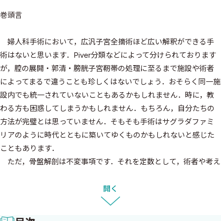
巻頭言
婦人科手術において，広汎子宮全摘術ほど広い解釈ができる手
術はないと思います．Piver分類などによって分けられております
が，腔の展開・郭清・膀胱子宮靭帯の処理に至るまで施設や術者
によってまるで違うことも珍しくはないでしょう．おそらく同一施
設内でも統一されていないこともあるかもしれません．時に，教
わる方も困惑してしまうかもしれません．もちろん，自分たちの
方法が完璧とは思っていません．そもそも手術はサグラダファミ
リアのように時代とともに築いてゆくものかもしれないと感じた
こともあります．
ただ，骨盤解剖は不変事項です．それを定数として，術者や考え
方（＝変数）で手術が変わるのではないでしょうか．大枠のルー
ルがあって，患者さんの予後にも関わるため，今回は臨床動画・献
開く
体手術を用いて不変事項を伝えたいと思っています．広汎子宮全摘
術は少なくなる技術かもしれません．しかし，子宮頸がんに限ら