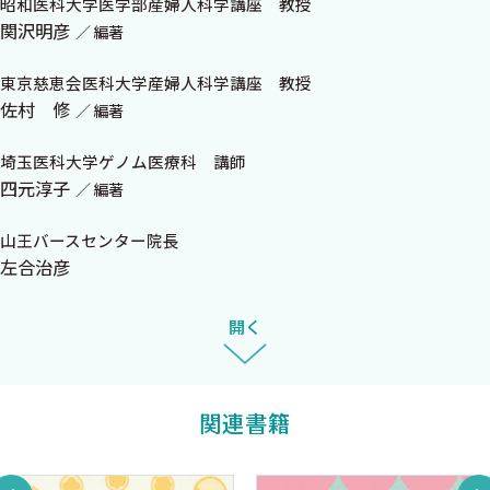
昭和医科大学医学部産婦人科学講座 教授
2）染色体疾患の検査法
関沢明彦
編著
B 染色体疾患の発生機序 〈佐古悠輔，倉橋浩樹〉
C G分染法，FISH法，定量PCR法 〈伊藤由紀，佐村 修〉
東京慈恵会医科大学産婦人科学講座 教授
1）G分染法
佐村 修
編著
2）FISH法
3）定量PCR（QF—PCR法）
埼玉医科大学ゲノム医療科 講師
四元淳子
4）STRマーカーを用いた蛍光定量PCRによる染色体異数性の迅
編著
速診断
山王バースセンター院長
D 染色体マイクロアレイ検査 〈右田王介，秦 健一郎〉
左合治彦
E 次世代シークエンサー 〈右田王介，秦 健一郎〉
F 再発率：リスク計算問題と解説 〈白土なほ子，佐村 修〉
開く
3 プレコンセプションカウンセリング（妊娠前カウンセリン
グ） 〈上出泰山，佐村 修〉
関連書籍
4 高年齢妊娠の遺伝カウンセリング 〈市塚清健，関沢明彦〉