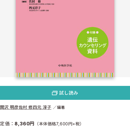
試し読み
関沢 明彦
佐村 修
四元 淳子
編著
定価：
8,360円
（本体価格7,600円+税）