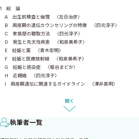
1 総 論
A 出生前検査と倫理 〈左合治彦〉
B 周産期の遺伝カウンセリングの特徴 〈四元淳子〉
C 家族歴の聴取方法 〈四元淳子〉
D 発生と先天性疾患 〈和泉美希子〉
E 妊娠と薬 〈青木宏明〉
F 妊娠と医療放射線 〈和泉美希子〉
G 妊娠と感染症 〈堀谷まどか〉
H 近親婚 〈四元淳子〉
I 周産期遺伝に関連するガイドライン 〈澤井英明〉
J 拡大新生児スクリーニング 〈澤田貴彰，中村公俊〉
K 医療者のためのゲノム情報web検索法 〈中山智祥〉
開く
2 遺伝カウンセリングに必要な基礎知識
執筆者一覧
A 染色体と遺伝子について 〈伊藤由紀，佐村 修〉
1）染色体と遺伝子の基礎知識