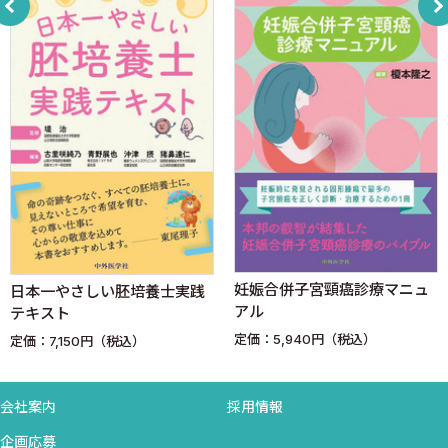
5 双胎妊娠における遺伝カウンセリング 〈上出泰山，佐村
修〉
COLUMN 双胎妊娠での膜性診断（Chorionicity）と卵性
（Zygosity）診断の関係 〈関沢明彦〉
6 胎児染色体疾患スクリーニング法
A 母体血清マーカー検査・コンバインド検査 〈石井達子，関
沢明彦〉
B 超音波マーカー検査 〈石井達子，関沢明彦〉
C 非侵襲性出生前遺伝学的検査（NIPT） 〈石井達子，関沢
妊娠合併子宮頸癌診療マニュ
日本一やさしい胚培養士実践
明彦〉
アル
テキスト
COLUMN NIPTで検出される偶発的所見 〈石井達子，関沢明
定価：5,940円（税込）
定価：7,150円（税込）
彦〉
D Cystic hygroma（囊胞性リンパ管腫） 〈石井達子，関沢
明彦〉
会社案内
採用情報
COLUMN 診断検査とスクリーニング（マーカー）検査 〈長
企画応募