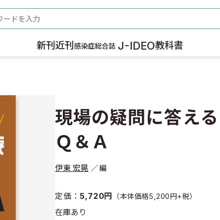
ード
J-IDEO
新刊
近刊
教科書
感染症総合誌
Ａ
現場の疑問に答える
Ｑ＆Ａ
伊東 宏晃
編
定価：
5,720円
（本体価格5,200円+税）
在庫あり