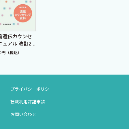
，赤坂珠理晃〉
産科エコーのみかた，考
瘍遺伝カウンセ
これ
羽 瞳〉
えかた
ニュアル 改訂2
理 
はや
定価：6,380円（税込）
40円（税込）
定価：
プライバシーポリシー
えてください 〈春日義史〉
増山 寿〉
転載利用許諾申請
紀〉
お問い合わせ
来の2型糖尿病発症リスクを教