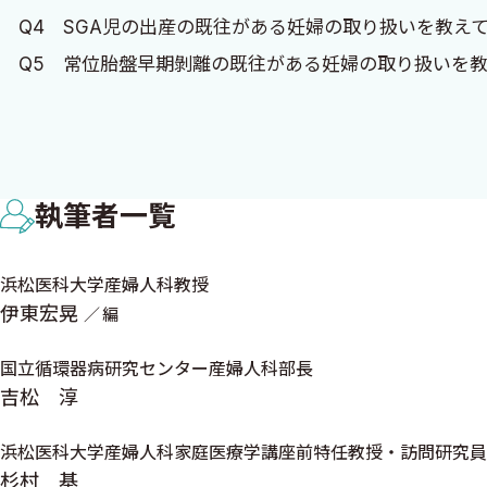
Q4 SGA児の出産の既往がある妊婦の取り扱いを教え
Q5 常位胎盤早期剝離の既往がある妊婦の取り扱いを教
Q6 妊婦初期検査においてトキソプラズマ抗体陽性であ
Q7 重篤な妊娠悪阻の場合に推奨される検査，鑑別と対
Q8 妊娠初期に膜性診断されていない双胎妊娠の取り扱
執筆者一覧
Q9 付属器に腫瘤を認める妊婦の取り扱いを教えてくだ
Q10 子宮頸管が妊娠中期に短縮した症例の取り扱いを
浜松医科大学産婦人科教授
Q11 妊娠中期・後期になり尿蛋白が（2＋）程度持続
伊東宏晃
編
正英〉
Q12 妊婦への無症候性細菌尿のscreeningについて
国立循環器病研究センター産婦人科部長
Q13 34週以降の早産であるlate preterm bir
吉松 淳
Q14 妊娠中期に性器出血を主訴に受診した妊婦の対応
浜松医科大学産婦人科家庭医療学講座前特任教授・訪問研究員
Q15 妊娠初期中期に新型コロナウイルスに感染した妊
杉村 基