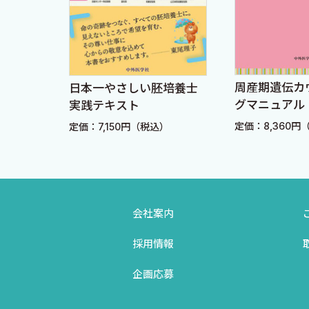
郎〉
Q9 産科救急における複数診療科の連携につき，施設と
Q10 死戦期帝王切開に備えた施設としての準備や院内
Q11 母体死亡があった場合の適切な対応を教えてくだ
 創部管理
周産期遺伝カ
日本一やさしい胚培養士
Q12 硬膜外無痛分娩における局所麻酔薬中毒や全脊椎
tal
グマニュアル
実践テキスト
ement
Q13 妊婦の敗血症についての診断と治療のポイントを
込）
定価：8,360円
定価：7,150円（税込）
tion &
Q14 母体救命のスキルアップについて教えてください
第3章 児の長期予後についての疑問
会社案内
Q1 神経性やせ症などによる重度のやせ妊婦の取り扱い
Q2 高度肥満（BMI 35以上）の取り扱いを教えてく
採用情報
Q3 妊娠中に投与された抗菌薬や妊婦の食事と母や児の
企画応募
Q4 妊娠糖尿病の妊婦より出生した児の長期予後につい