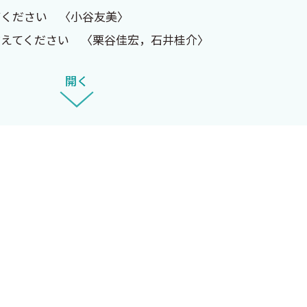
てください 〈小谷友美〉
えてください 〈栗谷佳宏，石井桂介〉
った妊婦の取り扱いを教えてください 〈谷村憲司，山田
開く
応を教えてください 〈古川誠志〉
いを教えてください 〈村越 毅〉
さい 〈藤田恭之〉
教えてください 〈大槻克文〉
的に陽性となるも血圧が正常である妊婦の取り扱いを教えて
教えてください 〈川合健太〉
thの既往がある妊婦の取り扱いを教えてください 〈谷垣伸治，浅
を教えてください 〈杉原弥香，下屋浩一郎〉
婦の取り扱いを教えてください 〈芹沢麻里子〉