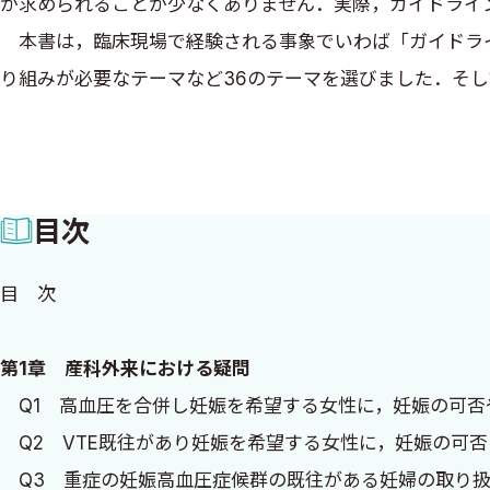
が求められることが少なくありません．実際，ガイドライ
本書は，臨床現場で経験される事象でいわば「ガイドライ
り組みが必要なテーマなど36のテーマを選びました．そし
問」，第3章「児の長期予後についての疑問」に分類して
執筆者の皆様には可能な限り具体的な症例の提示をお願
療を学ぶ若手医師の皆様，あるいは周産期医療の第一線で
目次
2022年6月
目 次
浜松医科大学産婦人科 教授
伊東 宏晃
第1章 産科外来における疑問
Q1 高血圧を合併し妊娠を希望する女性に，妊娠の可否
Q2 VTE既往があり妊娠を希望する女性に，妊娠の可
Q3 重症の妊娠高血圧症候群の既往がある妊婦の取り扱