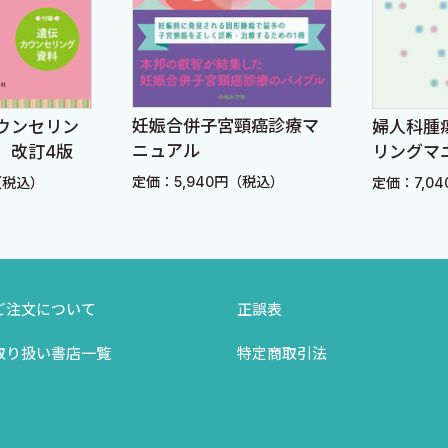
しての取り組みを教えてください 〈成?勝彦，竹田善紀
の連携を教えてください 〈荻田和秀〉
さい 〈長谷川潤一〉
妊娠合併子宮頸癌診療マ
ウンセリン
婦人科腫
麻酔の診断のポイントや適切な対応を教えてください 〈朝
ニュアル
 改訂4版
リングマ
版
教えてください 〈早田英二郎，中田雅彦〉
定価：5,940円（税込）
（税込）
定価：7,0
 〈橋井康二〉
ご注文について
正誤表
を教えてください．また，子どもの将来の健康について教
ださい．また子どもの将来の健康について教えてください 〈
取り扱い書店一覧
特定商取引法
腸内細菌叢との関連について教えてください 〈原田美由
て教えてください．また，妊娠糖尿病を発症した妊婦の将