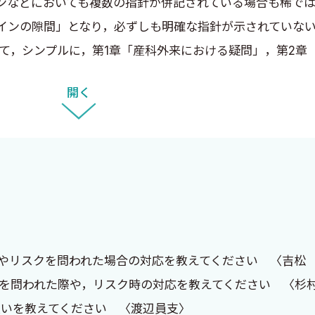
ンなどにおいても複数の指針が併記されている場合も稀で
ンの隙間」となり，必ずしも明確な指針が示されていない
て，シンプルに，第1章「産科外来における疑問」，第2章
，臨床の第一線で活躍されている気鋭の医師の皆様に執筆し
開く
いし，現場の医師の皆様へのメッセージを稿末に記載して
活躍されている皆様のお役に立てることを祈念致しており
やリスクを問われた場合の対応を教えてください 〈吉松
否を問われた際や，リスク時の対応を教えてください 〈杉
いを教えてください 〈渡辺員支〉