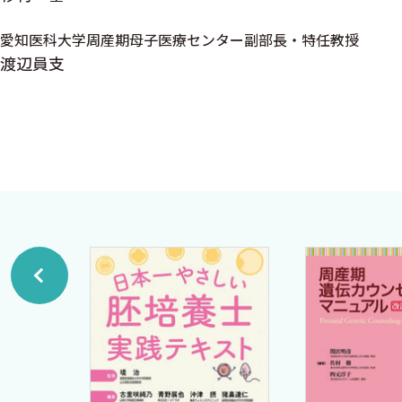
Q16 帝王切開創部の極端な菲薄化を認めた妊婦の取り
愛知医科大学周産期母子医療センター副部長・特任教授
Q17 妊娠37週以降の正期産期の羊水過少に対する対
渡辺員支
第2章 産科救急についての疑問
Q1 超緊急帝王切開にそなえた施設としての準備や他の
Q2 分娩進行中に妊婦に痙攣発作を認めた場合の鑑別と
Q3 分娩時の血圧上昇に対して，降圧薬と硫酸マグネシ
Q4 陣痛発来で来院した妊婦に新型コロナウイルス感染
Q5 産科危機的出血における子宮内バルーンタンポナー
英治〉
Q6 危機的産科出血におけるIVR治療の適応と実際を教
Q7 羊水塞栓症の診断と対処方法について，とりわけ消
Q8 産科危機的出血におけるフィブリノゲン製剤やクリ