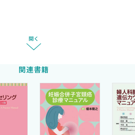
扱いを教えてください 〈亀井良政〉
応について，分娩誘発の適応や留意点を教えてください 〈
開く
診療科との連携を教えてください 〈幸村友季子〉
対応を教えてください 〈大野泰正〉
ウムのそれぞれの適応，使い分け，具体的な使用方法を教
関連書籍
症が疑われる場合の対応を教えてください 〈倉澤健太郎
デの適応について教えてください．また，バルーンの使用
えてください 〈棚橋裕吉，五島 聡〉
費性凝固障害の視点から教えてください 〈小田智昭〉
オプレシピテートの実際とノボセブンの適応との違いを教