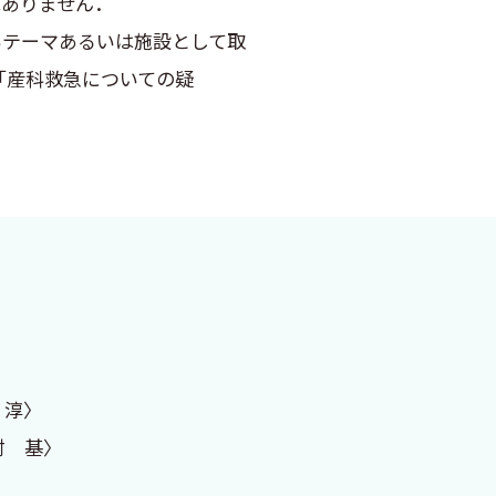
はありません．
テーマあるいは施設として取
「産科救急についての疑
て頂きました．
頂きました．本書が周産期医
ます．
 淳〉
村 基〉