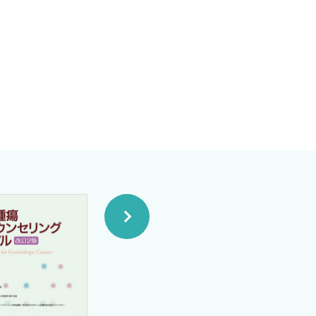
森川 守〉
えてください 〈松原圭一〉
〉
法を教えてください 〈近藤
えてください 〈牧野真太