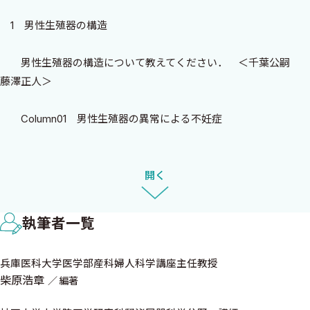
いりました精子学にご造詣の深い先生方を中心にお願い致しまし
1 男性生殖器の構造
た．本書の刊行にあたり，ご多忙な中ご執筆頂いた先生方に喪心
より感謝を申し上げますとともに，読者の皆様方に精子学の魅力
男性生殖器の構造について教えてください． ＜千葉公嗣
を可能な限りお伝えできれば，望外の喜びです．挙児を切望する
藤澤正人＞
クライアントに対し，上述のような最高水準の生殖医療を提供す
る一助として，本書がお役にたてることを大いに期待しています．
Column01 男性生殖器の異常による不妊症
また本書の企画以来，中外医学社の皆様方からは献身的なご協
力，ご指導をいただきましたことに，深く感謝を申し上げます．
2 精子の構造
開く
令和5年10月
精子の構造について教えてください． ＜藤ノ木政勝＞
兵庫医科大学医学部産科婦人科学講座主任教授
兵庫医科大学病院生殖医療センター長
執筆者一覧
Column02 種による精子形態の相違
柴原浩章
兵庫医科大学医学部産科婦人科学講座主任教授
3 精子の形成・成熟
柴原浩章
編著
精子の形成・成熟について教えてください． ＜宮本敏伸