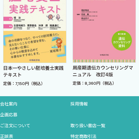
6 精子の運動
精子の運動メカニズムについて教えてください． ＜吉田
学＞
Column06 受精時期の精子の運動変化
7 精子の頸管粘液内通過
周産期遺伝カウンセリングマ
日本一やさしい胚培養士実践
ニュアル 改訂4版
テキスト
性交後試験（Huhner test）の方法と意義について教えてくだ
定価：8,360円（税込）
定価：7,150円（税込）
さい． ＜鍋田基生＞
Column07 頸管粘液による精子の受精能獲得について
会社案内
採用情報
企画応募
8 精子側から見た受精過程
ご注文について
取り扱い書店一覧
精子側から見た受精過程について教えてください． ＜柳
正誤表
特定商取引法