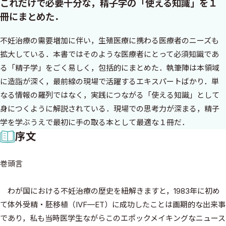
これだけで必要十分な，精子学の「使える知識」を１
冊にまとめた．
不妊治療の需要増加に伴い，生殖医療に携わる医療者のニーズも
拡大している．本書ではそのような医療者にとって必須知識であ
る「精子学」をごく易しく，包括的にまとめた．執筆陣は本領域
に造詣が深く，最前線の現場で活躍するエキスパートばかり．単
なる情報の羅列ではなく，実践につながる「使える知識」として
身につくように解説されている．現場での思考力が深まる，精子
学を学ぶうえで最初に手の取る本として最適な１冊だ．
序文
巻頭言
わが国における不妊治療の歴史を紐解きますと，1983年に初め
て体外受精・胚移植（IVF—ET）に成功したことは画期的な出来事
であり，私も当時医学生ながらこのエポックメイキングなニュース