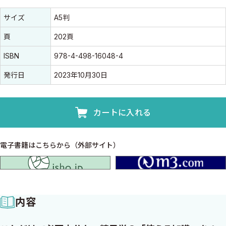
書誌情報
書誌情報
サイズ
A5判
頁
202頁
ISBN
978-4-498-16048-4
発行日
2023年10月30日
カートに入れる
電子書籍はこちらから（外部サイト）
isho.jp
内容