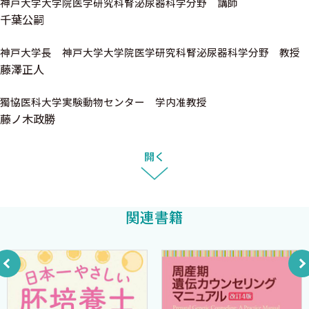
神戸大学大学院医学研究科腎泌尿器科学分野 講師
千村友香里 大村伸一郎＞
千葉公嗣
Column03 精子の起源
神戸大学長 神戸大学大学院医学研究科腎泌尿器科学分野 教授
藤澤正人
4 精子の移動
獨協医科大学実験動物センター 学内准教授
精子の精路内移動について教えてください． ＜近藤宣幸＞
藤ノ木政勝
Column04 精路閉塞の原因
開く
5 勃起と射精のメカニズム
関連書籍
勃起不全と射精障害について教えてください． ＜永尾光一
＞
Column05 順行性射精と逆行性射精