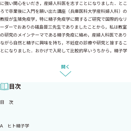
に強い関心をいだき，産婦人科医を志すことになりました．とこ
ろで卒業後に入門を願い出た講座（兵庫医科大学産科婦人科）の
教授が生殖免疫学，特に精子免疫学に関するご研究で国際的なリ
ーダーでおありの礒島晋三先生でありましたことから，私は教室
の研究のメインテーマである精子免疫に絡め，産婦人科医であり
ながら自然と精子に興味を持ち，不妊症の診療や研究と接するこ
とになりました．おかげで入局して比較的早いうちから，精子学
を研究される基礎のご高名な先生方や，泌尿器科医としてご活躍
される先生方との交流機会があり，多くの刺激をいただいてまいり
開く
ました．
一方で，国内初のIVF成功以来，40年もの月日が光陰矢のごとく
目次
過ぎ去り，その間に生殖医療のレベルは着実に進化し，現時点で
はわが国のARTは国際的にも最高水準にあると言えます．そこで
目 次
本書では，不妊症診療の場でご活躍されている様々な職種の方々
にお役立ていただけるよう，精子学に関する幅広い知識を整理
し，精子学に対する理解を最大限に深めていただくことを目標に
A ヒト精子学
編集致しました．執筆陣には，永年にわたり私がお世話になってま