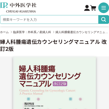
株式会社 中外医学社
検索キーワード
ホーム
臨床医学：外科系／産婦人科
婦人科腫瘍遺伝カウンセリングマニュアル 改訂2版
婦人科腫瘍遺伝カウンセリングマニュアル 改
訂2版