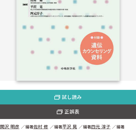
試し読み
正誤表
関沢 明彦
佐村 修
平沢 晃
四元 淳子
編著
編著
編著
編著