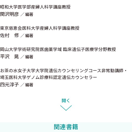
沢幸秀〉
科医のみではなく，婦人科腫瘍専門医，臨床遺伝専門医や認定遺
昭和大学医学部産婦人科学講座教授
伝カウンセラー，またはその資格取得を目指すものなどが活用す
関沢明彦
編著
2 遺伝性乳がん卵巣がん症候群
ることを想定して作成されている．本書を通じ，婦人科腫瘍領域
A 遺伝性卵巣がんの臨床的・病理学的特徴 〈関根正幸，仲本
東京慈恵会医科大学産婦人科学講座教授
における臨床遺伝の理解が促進されれば幸いである．
朋子〉
佐村 修
編著
なお，本書内の遺伝子変異保有率などは各著者の引用文献によ
B 婦人科でのサーベイランス 〈長島 稔，松本光司〉
って異なるデータが記載されていることをご了承ください．ま
C リスク低減卵管卵巣摘出術（RRSO）と病理学的検査 〈川
岡山大学学術研究院医歯薬学域 臨床遺伝子医療学分野教授
た，本書の発刊に際し，中外医学社の中畑謙氏，岩松宏典氏の多
平沢 晃
畑絢子，矢内原臨〉
編著
大なご尽力をいただいた．この場を借りて感謝申し上げる．
D RRSO後の女性ヘルスケア 〈小川千加子〉
お茶の水女子大学大学院遺伝カウンセリングコース非常勤講師・
E BRCA関連乳がんの臨床的特徴・病理的特徴 〈吉田玲子〉
2018年2月吉日
埼玉医科大学ゲノム診療科認定遺伝カウンセラー
F リスク低減乳房切除術（RRM）と乳房サーベイランス 〈中
四元淳子
編著
津川智子，有賀智之〉
関沢 明彦
G 遺伝性乳がん卵巣がん症候群と前立腺がん 〈伊藤悠亮，蓮
佐村 修
開く
見壽史〉
四元 淳子
H 遺伝性乳がん卵巣がん症候群と膵がん 〈松林宏行〉
関連書籍
3 Lynch症候群 〈原賀順子〉