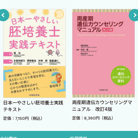
4 PTEN過誤腫症候群 〈植野さやか〉
5 Peutz—Jeghers症候群 〈小林佑介〉
6 他の遺伝性婦人科腫瘍関連遺伝子（RAD51C，RAD51D，
PALB2，ATMなど） 〈植木有紗〉
COLUMN 国内外におけるPGT—Mの現状と課題 〈佐々木愛
子〉
索引
周産期遺伝カウンセリングマ
日本一やさしい胚培養士実践
付録 遺伝カウンセリング資料
ニュアル 改訂4版
テキスト
定価：8,360円（税込）
定価：7,150円（税込）