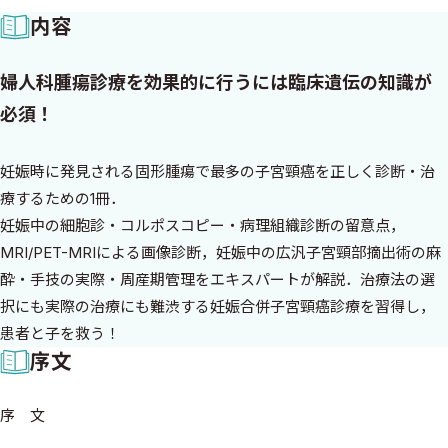
内容
婦人科腫瘍診療を効果的に行うには臨床遺伝の知識が
必須！
妊娠時に発見される固形腫瘍で最多の子宮頸癌を正しく診断・治
療するための1冊．
妊娠中の細胞診・コルポスコピー・病理組織診断の留意点，
MRI/PET-MRIによる画像診断，妊娠中の広汎子宮頸部摘出術の麻
酔・手技の実際・周産期管理をエキスパートが解説．治療法の選
択にも実際の治療にも難渋する妊娠合併子宮頸癌診療を習得し，
患者と子を救う！
序文
序 文