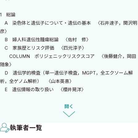
遺伝学的検査やPrecision medicineとしての治療法選択のための遺
伝学的検査などが臨床に導入されることにより，この分野は今後
1 総論
大きく発展すると同時に，婦人科医療においても大きな転換点を迎
A 染色体と遺伝子について・遺伝の基本 〈石井達子，関沢明
えると予想される．今後，婦人科腫瘍に携わる医師には臨床遺伝
彦〉
学的な知識は必須となり，また，患者にも適切な情報の提供を求
B 婦人科遺伝性腫瘍総論 〈佐村 修〉
められる場面が増えるものと思われる．そこで，『周産期遺伝カウ
C 家族歴とリスク評価 〈四元淳子〉
ンセリングマニュアル』のノウハウを活用し，その婦人科腫瘍版
COLUMN ポリジェニックリスクスコア 〈後藤健介，岡田
として『婦人科腫瘍遺伝カウンセリングマニュアル』を発刊する
随象〉
ことになった．
D 遺伝学的検査（単一遺伝子検査，MGPT，全エクソーム解
本書では，第I部の総論で臨床遺伝学的知識をまとめ，第II〜III部
析，全ゲノム解析） 〈山本英喜〉
の各論で各疾患における最新知識を盛り込んだ．それぞれの分野
E 遺伝情報の取り扱い 〈櫻井晃洋〉
のエキスパートが，CASEを挙げて具体的に遺伝カウンセリングの
F 遺伝性腫瘍と薬剤感受性 〈坂井美佳〉
中で伝えるべきことを整理して解説するなど，臨床の場で活用し
G がん遺伝子パネル検査 〈織田克利〉
開く
やすいように工夫して作成した．また，遺伝カウンセリングでは
H 生殖細胞系列バリアントの解釈とVUSの取り扱い 〈井本逸
わかりやすい資料を用いて説明することで，クライエントの理解
勢，高磯伸枝〉
を深めることが重要であるが，そのために活用できる「遺伝カウ
執筆者一覧
COLUMN ゲノムビックデータとデータシェアリング 〈桃
ンセリング資料」を付録として作成した．本書は，一般の産婦人