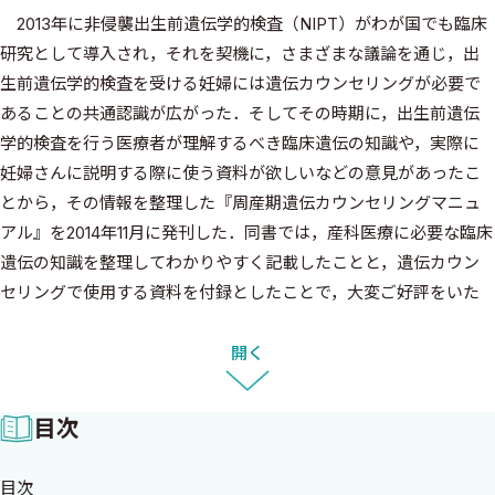
2013年に非侵襲出生前遺伝学的検査（NIPT）がわが国でも臨床
研究として導入され，それを契機に，さまざまな議論を通じ，出
生前遺伝学的検査を受ける妊婦には遺伝カウンセリングが必要で
あることの共通認識が広がった．そしてその時期に，出生前遺伝
学的検査を行う医療者が理解するべき臨床遺伝の知識や，実際に
妊婦さんに説明する際に使う資料が欲しいなどの意見があったこ
とから，その情報を整理した『周産期遺伝カウンセリングマニュ
アル』を2014年11月に発刊した．同書では，産科医療に必要な臨床
遺伝の知識を整理してわかりやすく記載したことと，遺伝カウン
セリングで使用する資料を付録としたことで，大変ご好評をいた
だいた．また，2017年4月には改訂版を発刊することができ，多く
の皆様に臨床の場でご活用いただいている．
開く
一方，婦人科領域のがん診療においても遺伝カウンセリングは
重要である．2013年にハリウッド女優が，遺伝性乳がん卵巣がん
目次
症候群に対するリスク低減乳房切除を告白したことから，遺伝性
腫瘍に関する関心が高まった．遺伝性腫瘍が疑われる症例における
目次