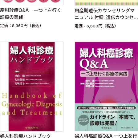
産科診療Q&A 一つ上を行く
周産期遺伝カウンセリングマ
診療の実践
ニュアル 付録: 遺伝カウンセ
リング資料
定価：8,360円（税込）
定価：6,600円（税込）
婦人科癌診療Q&A 一つ上を行
婦人科診療ハンドブック