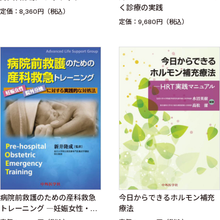
く診療の実践
定価：8,360円（税込）
定価：9,680円（税込）
病院前救護のための産科救急
今日からできるホルモン補充
トレーニング ―妊娠女性・院
療法
外分娩に対する実践的な対処