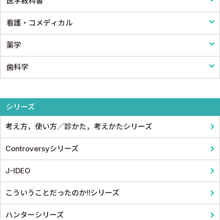
医学教科書
医療制度
リハビリテーション技術
看護・コメディカル
病院管理
鍼灸・柔道整復
医学教科書
薬学
医療統計
看護
歯科学
論文・医学情報
看護教科書
薬学
医学教育
コメディカル教科書
基礎歯科学
シリーズ
考え方，使い方／診かた，考えかたシリーズ
Controversyシリーズ
J-IDEO
こういうことだったのか!!シリーズ
ハンターシリーズ