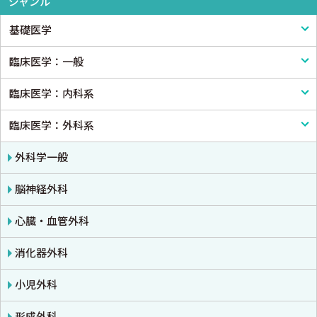
ジャンル
基礎医学
臨床医学：一般
基礎医学一般
臨床医学：内科系
解剖学
臨床医学一般
臨床医学：外科系
生理学
診断・臨床検査
内科学一般
免疫学・血清学
画像医学・放射線医学・核医学
感染症
外科学一般
公衆衛生学
プライマリケア医学・総合診療
アレルギー・膠原病・リウマチ
脳神経外科
法医学
救急医学・集中治療医学
内分泌・代謝・糖尿病
心臓・血管外科
癌・腫瘍一般・緩和医療
腎臓
消化器外科
栄養・食事療法・輸液・輸血
血液
小児外科
薬物療法
脳・神経
形成外科