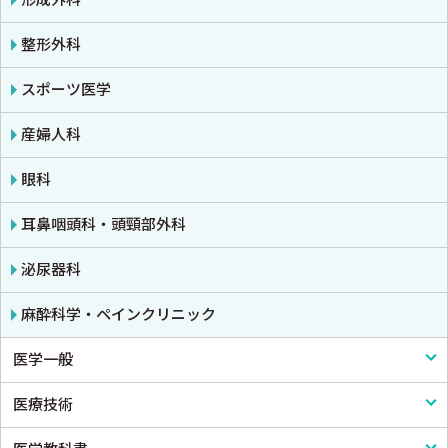
東洋医学・漢方医学
精神
整形外科
呼吸器
スポーツ医学
循環器・血管
産婦人科
心電図・心音図・心エコー
眼科
消化器
耳鼻咽頭科・頭頸部外科
小児科
泌尿器科
皮膚科
麻酔科学・ペインクリニック
医学一般
老人医学
医療技術
医学一般・医学概論