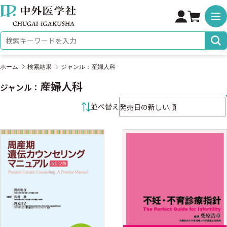
株式会社 中外医学社
検索キーワード
ホーム
検索結果
ジャンル：産婦人科
産婦人科
ジャンル：
並べ替え条件
並べ替え