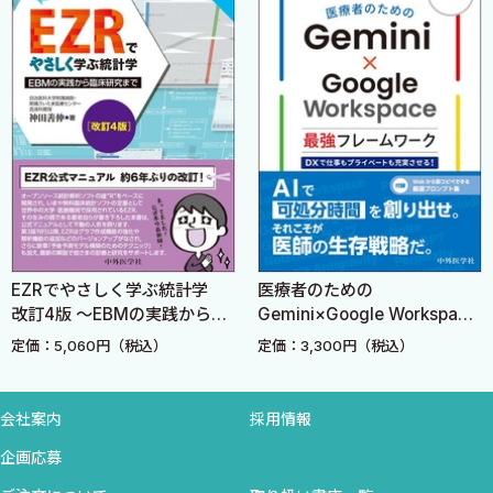
CASE 7 軽症・中等症の急性期脳梗塞患者に対する身体リハビ
Letterとしてアウトプットしたのかを書いてくださっています．加
リテーション介入のタイミングと介入頻度〈中尾真理 對東俊
えて，成功例だけでなく，失敗例についても，リカバリーショット
介〉
の打ち方までを含めて書いていただきました．
CASE 8 脱水症児へのオンダンセトロン経口投与〈國吉保孝
論文を読んで分かったつもりになって終わる「医学論文の読み方
渡部 純〉
1.0」から，自分の考えを文章にすることで理解する「医学論文の
CASE 9 機能不全の血液透析用シャント治療における麻酔薬の
読み方2.0」へやり方を変えてみませんか？ 指導者がいる環境で
代替的使用法〈小野寺美子 城下彰宏〉
も，指導者がいない環境でも，本書を通した実践により，読者のみ
CASE 10 神経膠腫に対するテモゾロミド補助療法誘発悪心・嘔
なさんが論文をより深く「読める」ようになることを期待してい
吐予防へのアプレピタントの上乗せ効果〈森尾佳代子 渡部 純〉
ます．そして，「読める」ようになることが，論文を臨床に活か
CASE 11 Patient Experienceを用いたプライマリケアの質評価
EZRでやさしく学ぶ統計学
医療者のための
し，患者さんへのケアの改善につながっていくことを願ってやみま
について〈角田秀樹 片岡裕貴〉
改訂4版 〜EBMの実践から臨
Gemini×Google Workspace
せん．
床研究まで〜
最強フレームワーク DXで仕
CASE 12 腹腔鏡下胆囊摘出手術における声門上器具と気管挿管
定価：5,060円（税込）
定価：3,300円（税込）
事もプライベートも充実させ
チューブの比較〈岡野 弘 對東俊介〉
片岡裕貴
る！
CASE 13 二次医療施設における不安障害患者に対するマインド
会社案内
採用情報
フルネス認知療法〈岡 琢哉 渡部 純〉
参考文献
企画応募
CASE 14 HPVワクチンで妊娠率が低下するという論文への反論
1. Linzer M. The journal club and medical education:over one
Letter〈柴田綾子 片岡裕貴〉