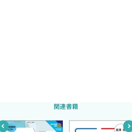
17 知識以外に何が必要か？〈片岡裕貴 辻本 康〉
国立病院機構近畿中央呼吸器センター内科
るいろんなワークショップを行ってきました．これまでの参加者
稲垣雄士
18 初心者が陥りやすいミス〈辻本 康 片岡裕貴〉
編著
は延べ数百人になります．一番大きな活動は，クリニカルクエス
19 Letterを書くための作業シート〈片岡裕貴 辻本 康〉
チョンをもとに適切な検索を行い，見つかった論文を評価して再
京都大学大学院医学研究科健康増進・行動学分野/協立病院腎臓透
現可能な形でまとめるシステマティック・レビューとよばれる研
析センター/SRWS-PSGメンター
2部 Letterの実践
究のワークショップです2．システマティック・レビューは，研究
辻本 康
編著
CASE 1 急性期脳卒中患者の頭部の位置管理〈對東俊介 辻本
をやったことがない，論文の探し方・読み方を知らない医療者
康〉
三重大学大学院医学系研究科リハビリテーション医学分野/SRWS-
が，最初に実施する研究としてはうってつけです．一方で，最終的
CASE 2 2型糖尿病で急性冠動脈症候群を発症した患者に対す
PSGメンター
に論文になるまでには年単位での時間がかかります．そのため，早
るリキセナチドの効果〈堤 悠介 辻本 康〉
百崎 良
ければ数日で結果が出て，かつ臨床にも研究にもつながる論文の読
CASE 3 ICU関連神経筋合併症が及ぼす長期予後〈岡崎悠治
み方を学んでいただくプロジェクトとして，読んだ論文に対するコ
對東俊介〉
メントを雑誌にLetterとして投稿する試みも行っています3．本書
CASE 4 炎症性腸疾患を基礎疾患にもつがん患者への免疫チェ
では，その理論と実践結果をまとめました．
ックポイント阻害薬の治療〈稲垣雄士 片岡裕貴〉
本書の執筆者の多くは，これまでに論文を書いたことがなかっ
CASE 5 妊婦に対するコンピュータを用いたオーダーメイドの
関連書籍
た普通の医療者です．目次をご覧になっていただければ分かるかと
食事カウンセリング〈岡見雪子 阪野正大〉
思いますが，医師だけでなく，薬剤師，看護師，理学療法士，管
CASE 6 股関節周囲骨折内固定時の透視撮影方法による被曝量
理栄養士といったさまざまな職種の方が，本書で提案する読み方
の違い〈坂なつみ 阪野正大〉
を通じて，いかに論文を読み解いたか，その結果をどのように