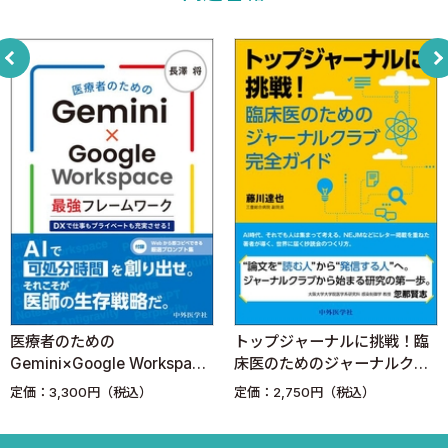
2 忙しい先生のためのChatGPT活用術【3つの鉄則】これだけ覚
えればOK！
▶【鉄則1】患者さんの個人情報は「絶対」に入力しない！
▶【鉄則2】 ChatGPTの答えは「ヒント」「たたき台」と心得
る！
▶【鉄則3】最終的な医学的判断は「必ず」先生ご自身で！
Column ChatGPTは良き「壁打ち相手」？～業務外の悩みも，ち
ょっと話してみる～
Chapter2 ChatGPTは先生の秘書！日常業務を効率化
1 鑑別診断への活用と患者さん用資料作成
▶こんな感じで使ってみよう！
▶やってみよう！
医療者のための
トップジャーナルに挑戦！臨
▶もう一例！
Gemini×Google Workspace
床医のためのジャーナルクラ
▶使ってみてどう？
最強フレームワーク DXで仕
ブ完全ガイド
定価：3,300円（税込）
定価：2,750円（税込）
事もプライベートも充実させ
2 活用方法はさまざま！具体例の紹介
る！
▶声でChatGPTを操る！