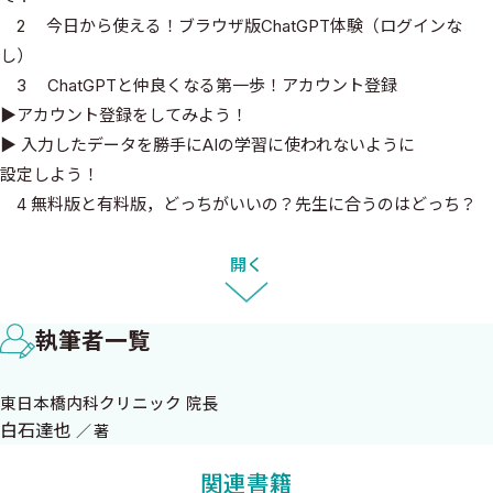
2 今日から使える！ブラウザ版ChatGPT体験（ログインな
し）
3 ChatGPTと仲良くなる第一歩！アカウント登録
▶アカウント登録をしてみよう！
▶ 入力したデータを勝手にAIの学習に使われないように
設定しよう！
4 無料版と有料版，どっちがいいの？先生に合うのはどっち？
5 スマホでもChatGPT！いつでもどこでもAI秘書
Column なぜ今，医師にChatGPTが重要なのか？ ～ AIが先生の診
開く
療をサポート！
執筆者一覧
Chapter1 ChatGPTと友達になろう！基本のキホン
1 使い方と基本的な考え方20
東日本橋内科クリニック 院長
▶ChatGPTとの会話のコツ 〜まるで優秀な秘書！プロンプトって
白石達也
著
何？
▶まずは簡単なプロンプトで話しかけてみよう！
関連書籍