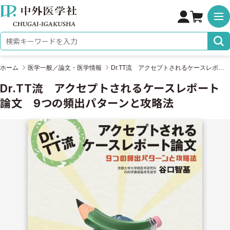
株式会社 中外医学社
検索キーワード
ホーム
医学一般／論文・医学情報
Dr.TT流 アクセプトされるケースレポート論文 9つの頻出パターンと攻略法
Dr.TT流 アクセプトされるケースレポート
論文 9つの頻出パターンと攻略法