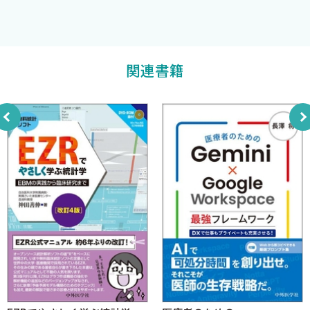
本書は，ケースレポート作成に数年間心血を注いだ著者の想い
----------------------------------------------------------------
京都大学大学院医学研究科 内科学講座臨床免疫学
0-3 思わず読みたくなるケースレポートとは？
が詰まっている．ケースレポート作成で悩みを抱える方にとって，
-
谷口智基
著
臨床家（読者）vs査読者：求めるものの違い
本書が“一筋の光”になれば幸いである．
関連書籍
第1章 ケースレポートを書き始めて間もない方へ
2025年5月31日
谷口智基
1-1 Dr.TT流！ ケースレポート 鉄の掟３か条/御法度３か条
ケースレポート作成における“鉄の掟”と“御法度”
editorにはカバーレター，reviewerには本文でアピール
1-2 ケースレポートの種類/投稿先を決めよう 話はそこからだ
Full length論文vs Image論文
（1）“新規性の有無”で論文の種類を決める
（2）“掲載費用”で論文の種類を決める
自分の専門分野において，どのような投稿先があるのか調べる
方法は？