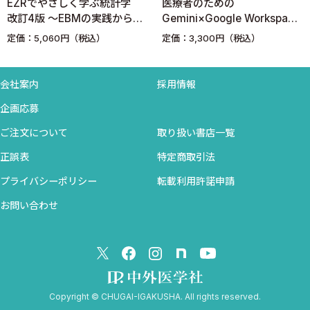
EZRでやさしく学ぶ統計学
医療者のための
1-3 ジャーナルの投稿規定を効率よく読む裏ワザ2選
改訂4版 〜EBMの実践から臨
Gemini×Google Workspace
裏ワザその１：ショートカットキー“Ctrl+F”を駆使せよ！
床研究まで〜
最強フレームワーク DXで仕
定価：5,060円（税込）
定価：3,300円（税込）
事もプライベートも充実させ
裏ワザその２：AIに投稿規定のPDFファイルを読み込ませよ！
る！
会社案内
採用情報
1-4 症例選びのコツ＝上司チャレンジ
適切な症例選び＝上司チャレンジ
企画応募
上司チャレンジに失敗＝伸びしろ
ご注文について
取り扱い書店一覧
正誤表
特定商取引法
第2章 何回かケースレポートを書いたことがある方へ
プライバシーポリシー
転載利用許諾申請
2-1 “お蔵入り”回避のコツ2選
お問い合わせ
お蔵入り回避のコツ その1：英語で書く
お蔵入り回避のコツ その2：リアルタイムで書き進める
2-2 症例提示は型通りに書こう
テンプレートを用いて実際に書いてみよう
Copyright © CHUGAI-IGAKUSHA. All rights reserved.