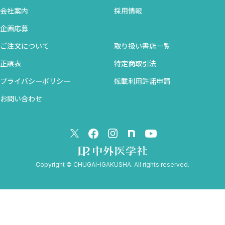
会社案内
採用情報
策〜
企画応募
4章 プロの実験場 ＋αの「沼」へようこそ
ご注文について
取り扱い書店一覧
1 プロ仕様の実験場Google AI Studioを使い倒す 〜優等生ブロ
正誤表
特定商取引法
ックを突破し、素のGeminiを操る〜
2 100万トークンの極限活用 〜論文100本ノックで総説を書く〜
プライバシーポリシー
転載利用許諾申請
3 執筆のAI Studio、学習のNotebookLM 〜使い分けの決定版〜
お問い合わせ
4 スプレッドシートを賢くする 〜Gemini関数と自動化の美学〜
5章 Geminiだけでは足りない人のために 医師の総合AI戦略
1 忖度なしのAI比較論：Geminiを捨てる勇気が、あなたを救
う 〜「三股」こそが、プロフェッショナルの嗜みだ〜
Copyright © CHUGAI-IGAKUSHA. All rights reserved.
2 Notta×Geminiで議事録を完全制圧する 〜音のゴミを黄金の
資産に変える、最速のワークフロー〜
3 Perplexity/Consensusで検索の質を極限まで上げる 〜エビデ
ンスの番人を味方につけ、情報の解像度を高める〜