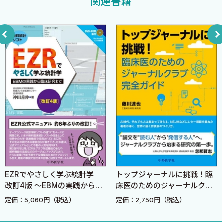
関連書籍
2 面倒な書類作成を60点まで自動化する 〜難解な行政・院内
集中するための時間を、デジタルという暴力的なまでのパワーで
文書の「3行要約」術〜
強奪し返すことである。
3 NotebookLMでガイドラインをハックする 〜自分専用の嘘
本書に記した具体的なノウハウは、あるいは一部の志の高い医師
をつかない検索エンジンを作る〜
にしか刺さらないかもしれない。だが、それでよい。重要なのは
4 Googleカレンダーで可処分時間を強制確保する 〜AIを冷徹
どのAIを使うかではない。「なぜ、そこにAIを使ったのか？」とい
なタイムマネージャーにする〜
う思考のプロセス（Why）だ。
5 「タイパ」の罠と、AIに食わせてはいけないもの 〜「60点
そこさえ咀嚼していただければ、ツールがGeminiから次の何か
の人間」にならないために〜
に変わったとしても、あなたの時間は守られ続けるはずだ。
これは、AI礼賛本ではない。忙殺される現代の医師が、人間らし
3章 論文執筆のAI革命 AIを「攻め」と「守り」の両翼に
さと知性を取り戻すための、ささやかなレジスタンス（抵抗）の
1 Paperpile×Gemini：論文のサイドパネルで対話する 〜PDFと
記録である。
チャットする、研究者の新しい日常〜
2 英語論文の査読をAIに依頼する 〜Geminiを鬼の査読者に変え
2026年 春
EZRでやさしく学ぶ統計学
トップジャーナルに挑戦！臨
る魔法の呪文〜
改訂4版 〜EBMの実践から臨
床医のためのジャーナルクラ
新宿御苑の木漏れ日を思い出しながら
3 関連論文を芋づる式に釣る 〜キーワード検索という竹竿を捨
床研究まで〜
ブ完全ガイド
定価：5,060円（税込）
定価：2,750円（税込）
長澤 将
て、ネットワークで網を張れ〜
4 鉄壁のファクトチェック 〜対・アカデミック警察用の防御