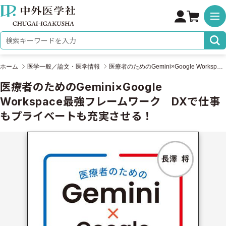
株式会社 中外医学社
検索キーワード
ホーム
医学一般／論文・医学情報
医療者のためのGemini×Google Workspace最強フレームワーク DXで仕事もプライベートも充実させる！
医療者のためのGemini×Google
Workspace最強フレームワーク DXで仕事
もプライベートも充実させる！