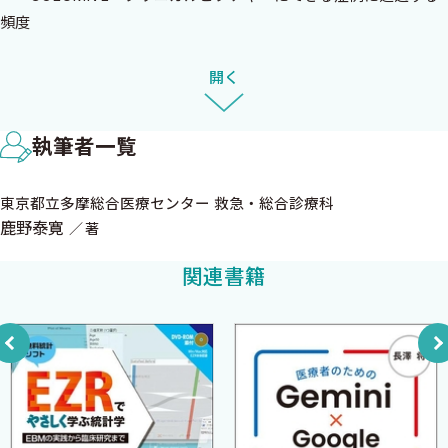
きるようになります．
頻度
筆者は，総合病院で内科レジデントとして勤務しながら，教育
2 同意書の取得
開く
的な症例をクリニカルピクチャーとして医学雑誌に投稿し，学習
1. 同意書はいつ取るか
したことを形に残すことを繰り返してきました．ベッドサイドで
2. 同意書を取る際に気を付けること
患者さんから得た学びや感動を形に残しつつ，一人の臨床医の足跡
執筆者一覧
3. 同意書の書式は何を使うか
として刻んでいくのに，クリニカルピクチャーは最適と感じたから
4. 主要ジャーナル別の注意点
です．症例を経験し，文献を読んで学びを深め，その学びをクリニ
東京都立多摩総合医療センター 救急・総合診療科
COLUMN 3「医学論文は医者くらいしか読みません」のウソ
カルピクチャーとして論文報告し学びの足跡として刻印するとい
鹿野泰寛
著
うサイクルは，今となっては自分にとってなくてはならない学習習
3 下準備をしよう
関連書籍
慣となり，気付くとクリニカルピクチャーの掲載数は50本近くに
1. 共著者を決める
なっていました．その中には，JAMAやBMJといったトップジャー
2. 投稿先を選ぶ
ナルへの掲載も含まれます．出版を重ねていくうち，知り合いの
COLUMN 4 Rejectされて良かった……
先生からクリニカルピクチャーについて相談されたり，共著での
COLUMN 5 慣れてきたら専門ジャーナルも選択肢に
指導を依頼されたりするようになりました．そうして共著してき
3. 文献リサーチで「過去問研究」を行う
た論文のほとんども海外誌にAcceptされた経験から，自分のクリ
4. 材料となるエビデンスを集める
ニカルピクチャーの作成ノウハウは他の医師にも役立つものと確