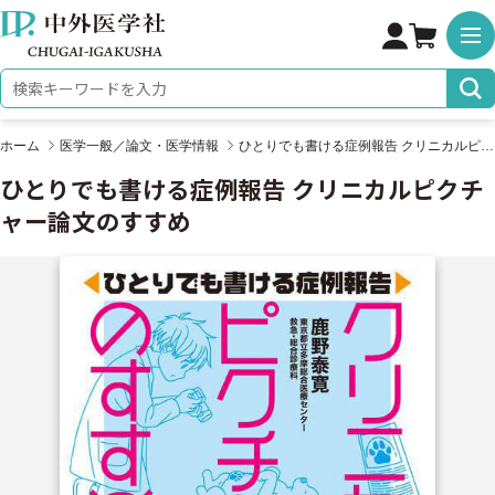
株式会社 中外医学社
検索キーワード
ホーム
医学一般／論文・医学情報
ひとりでも書ける症例報告 クリニカルピクチャー論文のすすめ
ひとりでも書ける症例報告 クリニカルピクチ
ャー論文のすすめ