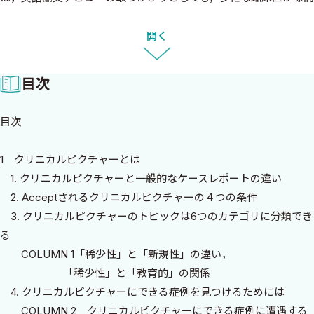
時間で論文を量産するツールとしても最適です．自身が経験した教
訓的な症例をエビデンスを交えてコンパクトにまとめ，論文として
開く
形に残す．個人の経験を世界の知的財産に昇華できることはもち
ろん，他人にその意義が理解できるようにわかりやすく文章を書
目次
くことは，自分自身の症例に対する理解を十分に得られたことの
確認にもなります．
目次
そんな素晴らしいクリニカルピクチャーですが，問題はその書き
方を基本のキから教えてくれる指導医があまりいないことです．書
1 クリニカルピクチャーとは
店の医学書の学術コーナーを見ても，論文指南書はたくさんありま
1. クリニカルピクチャーと一般的なケースレポートの違い
すが，その多くは臨床研究を対象としたものです．一部に症例報告
2. Acceptされるクリニカルピクチャーの４つの条件
を扱った書籍もありますが，クリニカルピクチャーに関して十分
3. クリニカルピクチャーのトピックは6つのカテゴリに分類でき
な解説をしている書籍はこれまでありませんでした．
る
本書はクリニカルピクチャーを書くことに特化した初の書籍で
COLUMN 1「稀少性」と「新規性」の違い，
す．論文を一度も書いたことがなく，英語が苦手で，周りに良い指
「稀少性」と「教育的」の関係
導者がいないとしても，大丈夫です！ 本書があれば，一人でクリ
4. クリニカルピクチャーにできる症例を見つけるためには
ニカルピクチャーを書き，海外誌に論文をAcceptさせることがで
COLUMN 2 クリニカルピクチャーにできる症例に遭遇する