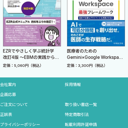
信し，本書を書くことにしました．
4 原稿を書こう
1. タイトルページを書く
本書は，クリニカルピクチャーはもちろん，論文自体を一度も
2. Case presentationを書く
書いたことがない初学者を念頭に置いて書きましたが，既に何度
COLUMN 6 英語を書くのにChatGPTをフル活用しよう
かクリニカルピクチャーの執筆経験がある指導医にとっても十分参
3. Discussionを書く
考になる内容だと自負しています．読者の症例がAcceptされるこ
COLUMN 7 長めのDiscussionを書く時はパラグラフライテ
EZRでやさしく学ぶ統計学
医療者のための
とが本書のゴールと考え，実践的な内容に絞って記載することを
ィングを意識しよう
改訂4版 〜EBMの実践から臨
Gemini×Google Workspace
心がけました．先生方の臨床経験と患者さんの闘いの記録が，ク
4. Referenceを書く
床研究まで〜
最強フレームワーク DXで仕
定価：5,060円（税込）
定価：3,300円（税込）
リニカルピクチャーという形で昇華され，貴重な臨床記録として
事もプライベートも充実させ
5. Figure legendを書く
医学史に残っていくことに，本書が少しでもお役に立つことを願っ
る！
6. 完成原稿の例
ています．
会社案内
採用情報
5 Figureを準備しよう
企画応募
最後になりますが，論文執筆のいろはを教えていただいた原田侑
1. Figureの元画像を準備する
ご注文について
取り扱い書店一覧
典先生，本田仁先生，英語の相談に度々乗ってくれた唐木田恵先
2. Figureの編集ですべきこと4つ
生，本書の執筆を後押ししてくださった綿貫聡先生，そして中外
正誤表
特定商取引法
3. 「300 dpi問題」の解決方法
医学社の岩松宏典様と中村文様に，この場を借りて御礼申し上げ
プライバシーポリシー
転載利用許諾申請
4. 適切なトリミング