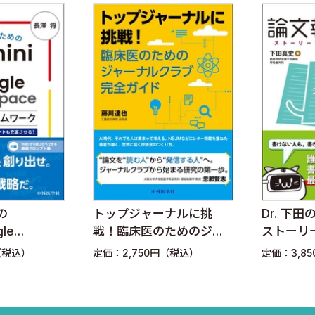
の
トップジャーナルに挑
Dr. 下
gle
戦！臨床医のためのジャ
ストーリ
e最強フレーム
ーナルクラブ完全ガイド
執筆術
（税込）
定価：2,750円（税込）
定価：3,8
で仕事もプラ
実させる！