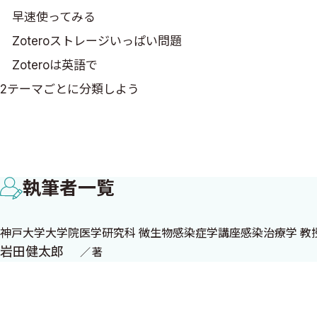
早速使ってみる
Zoteroストレージいっぱい問題
Zoteroは英語で
2テーマごとに分類しよう
初めからあるフォルダ
自分の論文
重複しているもの
執筆者一覧
撤回論文
未整理の論文
神戸大学大学院医学研究科 微生物感染症学講座感染治療学 教
整理するための機能
岩田健太郎
著
Advanced Search
タグ機能
同期（Sync）