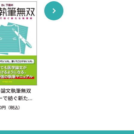
田の論文執筆無双
Dr.TT流 アクセプトされ
ひと
ーで紡ぐ新たな
るケースレポート論文 9
告 
つの頻出パターンと攻略
論文
50円（税込）
定価：3,520円（税込）
定価：
法