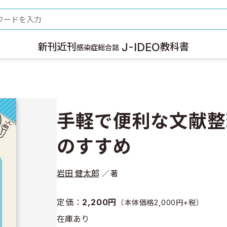
ード
J-IDEO
新刊
近刊
教科書
感染症総合誌
手軽で便利な文献整理
のすすめ
岩田 健太郎
著
定価：
2,200円
（本体価格2,000円+税）
在庫あり