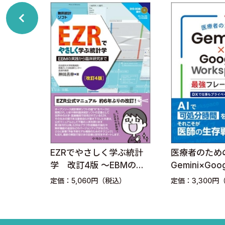
発展的な機能
グループ
何でも取り込める
3執筆論文に引用してみよう
引用の基本的な操作
引用スタイルを設定する
文献管理の方法
かつてのぼくの文献管理
論文の検索方法
くわか
EZRでやさしく学ぶ統計
医療者のため
4アプリをもっと上手に使おう
める医
学 改訂4版 〜EBMの実
Gemini×Goo
PT入門
践から臨床研究まで〜
Workspac
Zoteroの小技
込）
定価：5,060円（税込）
定価：3,300円
ワーク DX
タイムライン
イベートも充
日本語文献の問題