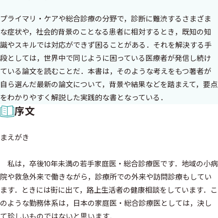
プライマリ・ケアや総合診療の分野で，診断に難渋するさまざま
な症状や，社会的背景のことなる患者に相対するとき，既知の知
識やスキルでは対応ができず困ることがある．それを解決する手
段としては，世界中で同じように困っている医療者が発信し続け
ている論文を読むことだ．本書は，そのような考えをもつ著者が
自ら選んだ最新の論文について，背景や結果などを踏まえて，要点
をわかりやすく解説した実践的な書となっている．
序文
まえがき
私は，卒後10年未満の若手家庭医・総合診療医です．地域の小病
院や救急外来で働きながら，診療所での外来や訪問診療もしてい
ます．ときには街に出て，路上生活者の健康相談をしています．こ
のような勤務体系は，日本の家庭医・総合診療医としては，決し
て珍しいものではないと思います．