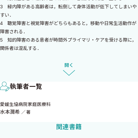
読まなくてはならない．
3 緑内障がある高齢者は，転倒して身体活動が低下してしまいや
私は日常的に家庭医療・総合診療の論文を読むようになって，自
すい．
分の診療が大きく変わったと感じています．なにより，自分は一人
4 聴覚障害と視覚障害がどちらもあると，移動や日常生活動作が
ではない，という感覚を持つようになりました．
障害される．
古今東西，家庭医・総合診療医であれば，だいたい皆同じよう
5 知的障害のある患者が時間外プライマリ・ケアを受ける際に，
なことで悩み，同じようなことで苦しみ，同じようなことで喜びを
関係者は混乱する．
見出しているのです．論文を読むことで，この世界のどこかで頑張
6 プライマリ・ケア医は，自閉症スペクトラム障害のある成人患
っている仲間の生の声をきくことができます．そこで何が起こって
者のケアで様々な困難に直面する．
開く
いるのか，何を感じているのか，どのように汗を流し，そこから何
7 知的障害のある患者は，若い年齢で複数の慢性疾患を発症する
を得ているのかを知ることができます．
割合が高い．
もちろん，様々な専門家・専門職の方から教えていただくこと
執筆者一覧
8 プライマリ・ケアチームの力で，障害者の医療アクセスが改善
は，私たちにとってありがたいことです．自分は総合医だと胸を張
できる．
ったところで，自分一人でできることはあまりありません．専門
愛媛生協病院家庭医療科
9 人間関係やコミュニケーションが，障害者のプライマリ・ケア
家・専門職の方から謙虚に学びを乞う姿勢はとても大事です．です
水本潤希
著
アクセスに大きく影響する．
が，同時に，私たちにとって重要な知識・知見は，私たちが作り出
10 移動が困難な障害があると，がんの適切な診療・診断を受ける
関連書籍
し，私たちが学びとる必要があります．私たちの学問を他の誰か
のが困難となる．
に仮託してはなりません．