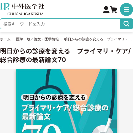
株式会社 中外医学社
検索キーワード
ホーム
医学一般／論文・医学情報
明日からの診療を変える プライマリ・ケア/総合診療の最新論文70
明日からの診療を変える プライマリ・ケア/
総合診療の最新論文70