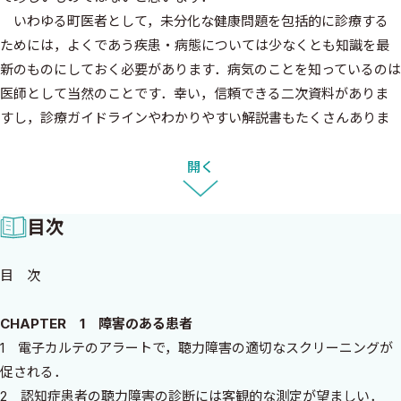
いわゆる町医者として，未分化な健康問題を包括的に診療する
ためには，よくであう疾患・病態については少なくとも知識を最
新のものにしておく必要があります．病気のことを知っているのは
医師として当然のことです．幸い，信頼できる二次資料がありま
すし，診療ガイドラインやわかりやすい解説書もたくさんありま
す．最新論文について教えてくれるブログやSNSもあり，とても便
利です．原著論文の批判的吟味についても，すっかり家庭医・総合
開く
診療医の教育のなかに組み込まれています．
ただ，これだけで普段の診療がスムーズにできるのかというと，
目次
それは違います．家庭医・総合診療医の皆さまなら，おわかりい
ただけるでしょう．
目 次
診察室には多様多彩な事象が持ちこまれます．それらが複雑に
絡み合い，どこから手を付けていいのか途方に暮れることもしば
CHAPTER 1 障害のある患者
しばです．純粋に医学生物学的な問題を追求すれば事足れり，とは
1 電子カルテのアラートで，聴力障害の適切なスクリーニングが
いかないなかで，私たちはどうすればいいのでしょうか．
促される．
家庭医療・総合診療をするなら，家庭医療・総合診療の論文を
2 認知症患者の聴力障害の診断には客観的な測定が望ましい．