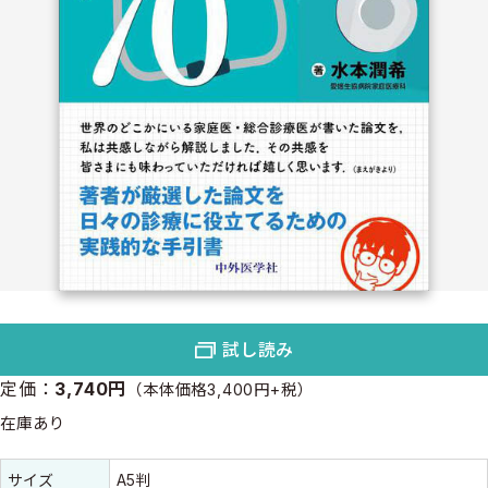
試し読み
定価：
3,740円
（本体価格3,400円+税）
在庫あり
書誌情報
書誌情報
サイズ
A5判