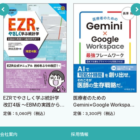
とはいっても，実際には論文を読むまで手が回らない，という方
CHAPTER 2 がんの診断とケア
もいらっしゃると思います．すべての医療職にとって，コロナ禍は
11 大腸がんを疑って，貧血がなく便潜血陰性なら，大腸がんの可
心身の脅威です．地域の健康問題に責任を持つからこそ，多忙を極
能性は低い．
めている方も多いでしょう．また，複雑系が対象となる家庭医
12 アウトリーチで，大腸がんスクリーニングの検査が増える．
療・総合診療の論文は，質的研究や複雑なデザインの研究が多
13 郵送による便潜血を行うにはスタッフの総力戦が必要であ
く，慣れていないと読みとくのが難しく感じます．
る．
そこで，2021年から2022年8月末までに公開された家庭医療・総
14 便潜血陽性なのに内視鏡検査を受けない患者には，様々な障
合診療の論文(2020年末公開も含みます)から，臨床の最前線で働
壁が存在する．
く家庭医・総合診療医の明日からの診療を変える力があるもの，
15 がんスクリーニングの中止決定は複雑なプロセスである．
という基準で，70本を選びました．そして，できる限りわかりや
16 稀ながんの診断には，スムーズな紹介ルートが必要である．
すく解説しました．
17 性的マイノリティにとって子宮頸がん検診には様々な障壁があ
EZRでやさしく学ぶ統計学
医療者のための
解説といっても，高い山の上から教え諭す，というものではあり
る．
改訂4版 〜EBMの実践から臨
Gemini×Google Workspace
ません．読者の皆さまと一緒に論文を読んで，一緒に診療を振り返
18 がんの治療は，生活空間での移動の制限と関連する．
床研究まで〜
最強フレームワーク DXで仕
定価：5,060円（税込）
定価：3,300円（税込）
って，一緒に次の課題を探し，一緒に自分の診療を変えていく，そ
事もプライベートも充実させ
ういう営みをしたいと思います．ですから，解説には私の主観や
る！
CHAPTER 3 周縁化された集団
意見が存分に反映されています．そもそも，論文を選ぶ，読む，解
会社案内
採用情報
19 人種・民族的マイノリティへの差別は医療不信の増大と関係す