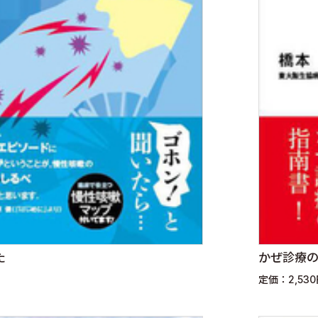
た
かぜ診療
定価：2,53