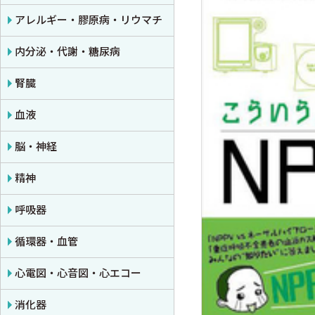
公衆衛生学
プライマリケア医学・総合診療
アレルギー・膠原病・リウマチ
法医学
救急医学・集中治療医学
内分泌・代謝・糖尿病
癌・腫瘍一般・緩和医療
腎臓
栄養・食事療法・輸液・輸血
血液
薬物療法
脳・神経
東洋医学・漢方医学
精神
呼吸器
循環器・血管
心電図・心音図・心エコー
消化器