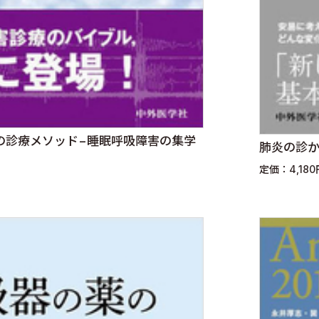
の診療メソッド−睡眠呼吸障害の集学
肺炎の診
定価：4,18