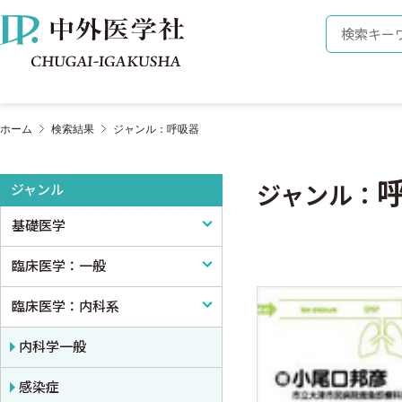
株式会社 中外医学社
検索キーワ
ホーム
検索結果
ジャンル：呼吸器
ジャンル
ジャンル：
基礎医学
臨床医学：一般
基礎医学一般
臨床医学：内科系
解剖学
臨床医学一般
生理学
診断・臨床検査
内科学一般
免疫学・血清学
画像医学・放射線医学・核医学
感染症