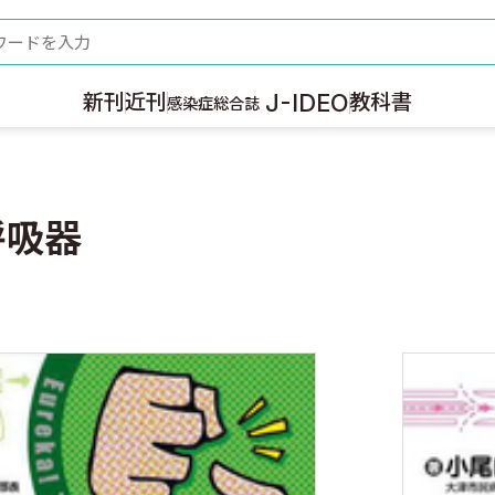
ード
J-IDEO
新刊
近刊
教科書
感染症総合誌
呼吸器