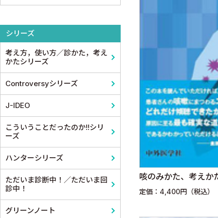
整形外科
医学教育
コメディカル教科書
基礎歯科学
シリーズ
スポーツ医学
考え方，使い方／診かた，考え
産婦人科
かたシリーズ
眼科
Controversyシリーズ
耳鼻咽頭科・頭頸部外科
J-IDEO
泌尿器科
こういうことだったのか!!シリ
ーズ
麻酔科学・ペインクリニック
ハンターシリーズ
咳のみかた、考えか
ただいま診断中！／ただいま回
診中！
定価：4,400円（税込）
グリーンノート