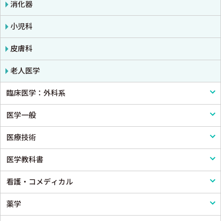
消化器
小児科
皮膚科
老人医学
臨床医学：外科系
医学一般
外科学一般
医療技術
脳神経外科
医学一般・医学概論
医学教科書
心臓・血管外科
医療制度
リハビリテーション技術
看護・コメディカル
消化器外科
病院管理
鍼灸・柔道整復
医学教科書
薬学
小児外科
医療統計
看護