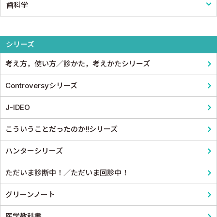
歯科学
形成外科
論文・医学情報
看護教科書
薬学
整形外科
医学教育
コメディカル教科書
基礎歯科学
シリーズ
スポーツ医学
考え方，使い方／診かた，考えかたシリーズ
産婦人科
Controversyシリーズ
眼科
J-IDEO
耳鼻咽頭科・頭頸部外科
こういうことだったのか!!シリーズ
泌尿器科
ハンターシリーズ
麻酔科学・ペインクリニック
ただいま診断中！／ただいま回診中！
グリーンノート
医学教科書