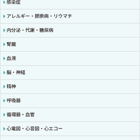
免疫学・血清学
画像医学・放射線医学・核医学
感染症
公衆衛生学
プライマリケア医学・総合診療
アレルギー・膠原病・リウマチ
法医学
救急医学・集中治療医学
内分泌・代謝・糖尿病
癌・腫瘍一般・緩和医療
腎臓
栄養・食事療法・輸液・輸血
血液
薬物療法
脳・神経
東洋医学・漢方医学
精神
呼吸器
循環器・血管
心電図・心音図・心エコー