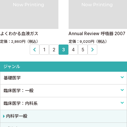
よくわかる血液ガス
Annual Review 呼吸器 2007
定価：2,860円（税込）
定価：9,020円（税込）
1
2
3
4
5
ジャンル
基礎医学
臨床医学：一般
基礎医学一般
臨床医学：内科系
解剖学
臨床医学一般
生理学
診断・臨床検査
内科学一般