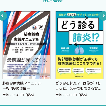
関連書籍
・American Academy of Otolaryngology―Head and Neck
5．その他の睡眠障害の診断と治療
Surgery
6．専門診療科との連携
・American Laryngological, Rhinological and Otological
7．治療効果の判定
Society（Triological Society）
・American Laryngological Association
04章 睡眠呼吸障害の診断法
・American Broncho―Esophagological Association
1．問 診
・European Laryngological Society
2．検査方針
・American Academy of Sleep Medicine
3．検査の実際
・International Association of Logopedics and Phoniatrics
4．鑑別診断
5．専門医との連携
主な受賞
05章 睡眠呼吸障害の上気道形態の評価
1．視 診
肺癌診療実践マニュアル
どう診る肺炎!? 画像が（ち
・Young Faculty Research Award（1998年）： American
MEMO 口峡
―WINGの流儀―
ょっと）苦手でもできる診療
Laryngological Association（アメリカ喉頭科学会）より
2．内視鏡検査
術
定価：5,940円（税込）
定価：5,500円（税込）
・Poster Presentation First Place Award（2005年）：
3．鼻腔通気度検査
American Broncho―Esophagological Association（アメリカ気管