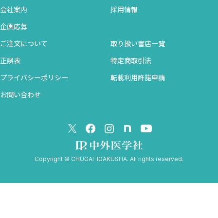
4．X線検査（X線単純撮影，頭部X線規格撮影，X線透視撮
食道科学会）より
会社案内
採用情報
影，CTなど）
・Poster Presentation First Place Award（2005年）：
5．MRI
企画応募
American Laryngological Association（アメリカ喉頭科学会）より
ご注文について
取り扱い書店一覧
・Casselberry Award（2006年）： American Laryngological
06章 終夜睡眠ポリグラフ検査（PSG）
Association（アメリカ喉頭科学会）より
正誤表
特定商取引法
MEMO 睡眠段階（睡眠ステージ）の表記法の変更
・Poster Presentation Third Place Award（2007年）：
プライバシーポリシー
転載利用許諾申請
1．PSGの記録
American Laryngological Association（アメリカ喉頭科学会）より
2．PSG報告書
お問い合わせ
・Broyles―Maloney Thesis Award Honorable Mention（2008
MEMO 低呼吸の定義
年）： American Broncho―Esophagological Association（アメ
3．ビデオ録画
リカ気管食道科学会）より
4．PSG報告書の評価
・Seymour R. Cohen Award（2009年）： American
5．PSG結果の説明
Broncho―Esophagological Association（アメリカ気管食道科学
Copyright © CHUGAI-IGAKUSHA. All rights reserved.
会）より
07章 小児の睡眠呼吸障害
・Honorary Fellowship（2009年）： The Philippine Society of
1．小児のOSASの呼吸パターン
Otolaryngology―Head and Neck Surgery（フィリピン耳鼻咽喉
2．小児のOSASの病態
科・頭頸部外科学会）より
3．小児のOSASの特徴
・Poster Presentation Second Place Award（2011年）：