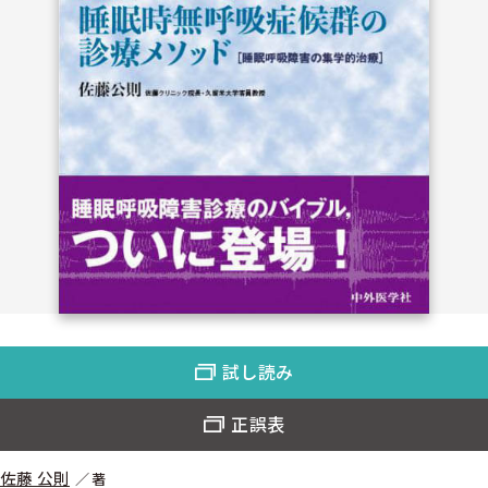
試し読み
正誤表
佐藤 公則
著