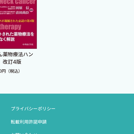
乳癌診療Controversy
肺癌
―WI
定価：7,480円（税込）
定価：
ん薬物療法ハン
 改訂4版
20円（税込）
プライバシーポリシー
転載利用許諾申請