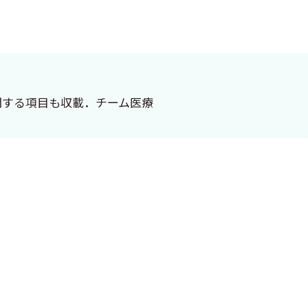
関する項目も収載．チーム医療
，2年ごとに行われています．
，従来の化学療法の意義も失
に対する支持療法の進歩や