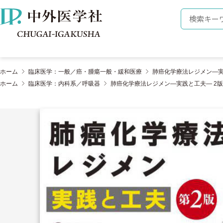
株式会社 中外医学社
検索キーワ
ホーム
臨床医学：一般／癌・腫瘍一般・緩和医療
肺癌化学療法レジメン―実
ホーム
臨床医学：内科系／呼吸器
肺癌化学療法レジメン―実践と工夫― 2版