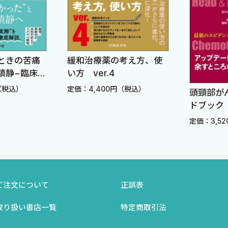
ときの苦痛
緩和治療薬の考え方、使
鎮静−臨床と
い方 ver.4
（税込）
定価：4,400円（税込）
頭頸部が
ドブック
定価：3,5
ご注文について
正誤表
取り扱い書店一覧
特定商取引法