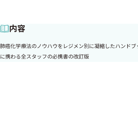
内容
肺癌化学療法のノウハウをレジメン別に凝縮したハンドブ
に携わる全スタッフの必携書の改訂版
初版の序
肺癌の化学療法は，ここ数年の間に大きく変化しました．
第1にあげられる大きな変化は，分子標的治療の開発に伴
われること無く，むしろ，その役割が明瞭化してきたと言
short hydrationなど利便性の追求が進み，大きく外