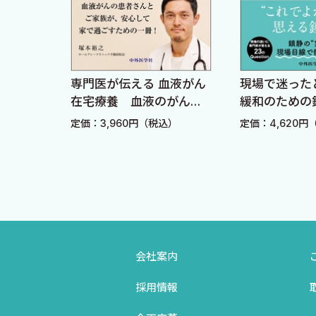
【□1】 PEM療法
【□2】 DTX療法
【□3】 gefitinib療法
【□4】 erlotinib療法
とは最
専門医が伝える 血液がん
現場で迷った
【□5】 VNR療法
営術！
在宅療養 血液のがんで
緩和のための
スタッ
も家で過ごせる
法のQ&A
【□6】 S-1療法
込）
定価：3,960円（税込）
定価：4,620円
【□7】 afatinib療法
【□8】 alectinib療法
【□9】 crizotinib療法
５．化学放射線併用療法〈宮 敏路〉
【□1】 weekly CBDCA＋PTXと同時胸部放射線療法
会社案内
【□2】 CDDP＋DTXと同時胸部放射線療法
採用情報
【□3】 CDDP＋VNRと同時胸部放射線療法