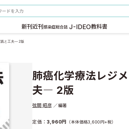
ード
J-IDEO
新刊
近刊
教科書
感染症総合誌
践と工夫― 2版
肺癌化学療法レジメ
夫― 2版
弦間 昭彦
編著
定価：
3,960円
（本体価格3,600円+税）