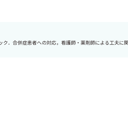
ック．合併症患者への対応，看護師・薬剤師による工夫に
これらを踏まえ，「肺癌診療ガイドライン」の改訂は，1
う「治療の個別化」の確立であります．しかし，その一方で
える状況です．現在もその治療機会は多く，従来の化学療法
来治療へと舵が切られています．