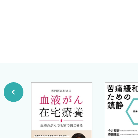
【□5】 CDDP＋PEM療法
埼玉県立がんセンター呼吸器内科課長兼部長
【□6】 CDDP＋S-1療法
酒井 洋
【□7】 外来化学療法用CDDP based regimensの工
２．CBDCA based regimens〈清家正博〉
【□1】 CBDCA＋PTX＋Beva療法
【□2】 CBDCA＋PTX療法
【□3】 weekly CBDCA＋PTX療法
【□4】 CBDCA＋S-1療法
【□5】 CBDCA＋GEM療法
【□6】 CBDCA＋nab PTX療法
３．Non-platinum regimens〈小林国彦〉
【□1】 GEM＋VNR療法
４．単剤治療〈角南久仁子 細見幸生〉