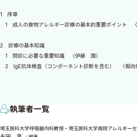
1 序章
2024年2月
1 成人の食物アレルギー診療の基本的重要ポイント 
永田 真
2 診療の基本知識
1 問診に必要な重要知識 〈伊藤 潤〉
2 IgE抗体検査（コンポーネント診断を含む） 〈堀向
3 食物アレルゲン検査の基本的注意点 〈永田 真〉
4 皮膚テスト（プリックテストを含め，果物，甲殻類
5 食物経口負荷試験と除去指導の基本 〈今井孝成〉
執筆者一覧
6 アナフィラキシー管理とエピペン 〈海老澤元宏〉
7 食物アレルギーにおける免疫療法の可能性 〈海老
埼玉医科大学呼吸器内科教授・埼玉医科大学病院アレルギーセ
永田 真
編著