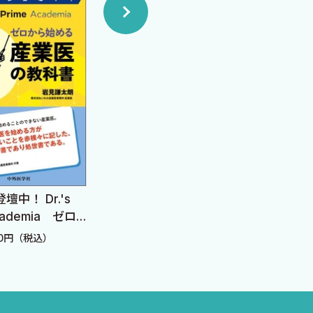
中！ Dr.'s
どうすれば短時間で患者
プラ
Academia ゼロ
さんの満足度を高められ
性心
る産業医の教科
るのか ―現場で役立つ患
20円（税込）
定価：2,860円（税込）
定価：
者コミュニケーション学
―