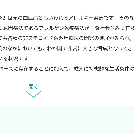
21世紀の国民病ともいわれるアレルギー疾患です．その
に原因療法であるアレルゲン免疫療法が国際社会並みに普
ても各種の非ステロイド系外用療法の開発の進展がみられ
況のなかにおいても，わが国で非常に大きな脅威となってき
いる状況です．
ースに存在することに加えて，成人に特徴的な生活条件の
の多くはプライマリ・ケアの場でご対応いただいているこ
開く
が多いマルチスクリーニング検査などの結果から，不適切
診療の底上げは，今後これらがさらに増加することが予期
物アレルギーについての必須知識を普及させる目的におい
クを作成させていただくことになった次第です．本ハンド
画編者として切に望むところでございます．