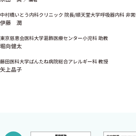
3 日常よくみられる大人の食物アレルギー
1 口腔アレルギー症候群と花粉─食物アレルギー症候群
中村橋いとう内科クリニック 院長/順天堂大学呼吸器内科 非
2 食物依存性運動誘発アナフィラキシー 〈近藤康人
伊藤 潤
3 魚アレルギーとアニサキスアレルギー 〈鈴木慎太
東京慈恵会医科大学葛飾医療センター小児科 助教
4 クルミなどの種実類アレルギー 〈佐藤さくら〉
堀向健太
5 経口ダニアナフィラキシー（パンケーキ症候群） 
藤田医科大学ばんたね病院総合アレルギー科 教授
6 ヒスタミン中毒とその他の仮性アレルゲン 〈山口
矢上晶子
7 大人の鶏卵アレルギー 〈中込一之〉
8 大人の牛乳アレルギー 〈杣 知行〉
4 知っておくべき大人の食物アレルギー
1 重症モモアレルギー 〈猪又直子〉
2 大豆（豆乳）アレルギーと納豆アレルギー 〈福冨