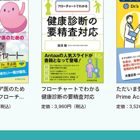
〉
〉
椒 〈伊藤 潤〉
晶子〉
ア医のため
フローチャートでわかる
ただいま登壇
フローチャ
健康診断の要精査対応
Prime 
から始め
（税込）
定価：3,960円（税込）
定価：3,5
書