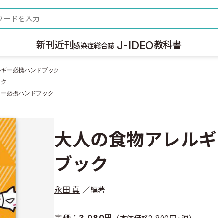
ード
J-IDEO
新刊
近刊
教科書
感染症総合誌
ルギー必携ハンドブック
ック
ギー必携ハンドブック
大人の食物アレルギ
ブック
永田 真
編著
定価：
3,080円
（本体価格2,800円+税）