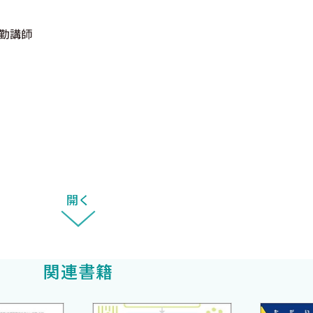
 〈正木克宜〉
常勤講師
〉
郎〉
〈長瀬洋之〉
正雄〉
開く
関連書籍
友馬〉