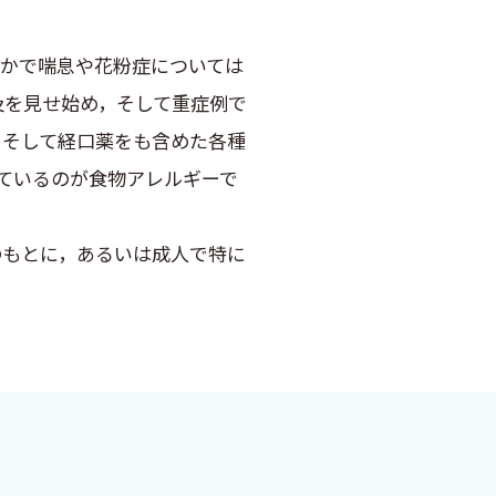
なかで喘息や花粉症については
及を見せ始め，そして重症例で
，そして経口薬をも含めた各種
ているのが食物アレルギーで
もとに，あるいは成人で特に
とと思われますが，実のところ
な回避指導が行われていること
される状況のなか，必須の急務
て，軽量でコンパクトな，そし
ブックを，広く日本の成人ア