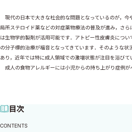
現代の日本で大きな社会的な問題となっているのが，今や
局所ステロイド薬などの対症薬物療法の普及が進み，さら
は生物学的製剤が活用可能です．アトピー性皮膚炎につい
の分子標的治療が福音となってきています．そのような状
あり，近年では特に成人領域での激増状態が注目を浴びて
成人の食物アレルギーには小児からの持ち上がり症例がベ
多く発症するパターンの症例が無数にみられます．これら
正確診断が困難な症例も多く，そして特に臨床的な偽陽性
も少なくありません．本邦における成人の食物アレルギー
目次
とも言えようかと思われます．そこで今回，広く成人の食
て何よりわかりやすく使いやすいマニュアル的ハンドブッ
CONTENTS
レルギー診療向上のためにお役立ていただけることを，企