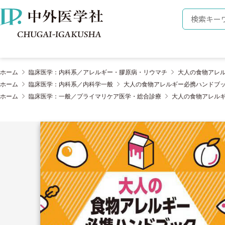
株式会社 中外医学社
検索キーワ
ホーム
臨床医学：内科系／アレルギー・膠原病・リウマチ
大人の食物アレ
ホーム
臨床医学：内科系／内科学一般
大人の食物アレルギー必携ハンドブ
ホーム
臨床医学：一般／プライマリケア医学・総合診療
大人の食物アレル