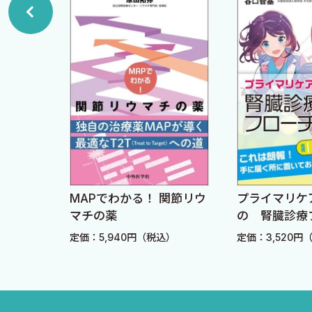
3 豚肉アレルギー：pork-cat syndrome 〈千貫祐子
4 牛肉アレルギー：α-Gal syndrome 〈千貫祐子
5 スパイスによるアレルギー：2つのPFAS＋鑑別の山
6 ラテックス─フルーツ症候群 〈宮野恭平〉
7 ソバアレルギー 〈内田義孝〉
8 ゴマアレルギー 〈板澤寿子〉
9 スキンケア製品で発症する食物アレルギー 〈矢上
10 人工甘味料によるアレルギー 〈原田 晋〉
11 全身型金属アレルギー 〈足立厚子〉
するパブ
MAPでわかる！ 関節リウ
プライマリケ
12 昆虫食アレルギー 〈関谷潔史〉
マチの薬
の 腎臓診療
ート
込）
定価：5,940円（税込）
定価：3,520円
索引