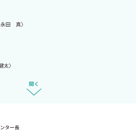
〈永田 真〉
健太〉
開く
等） 〈矢上晶子〉
澤元宏〉
ンター長