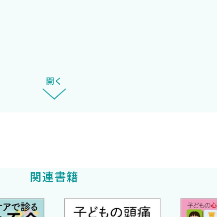
うかを書くことが使命だということでした．私事ですが，症
これらを他山の石として，多くの先生の経験を疑似体験でき
意で本書を出版できることに深謝申し上げます．
開く
関連書籍