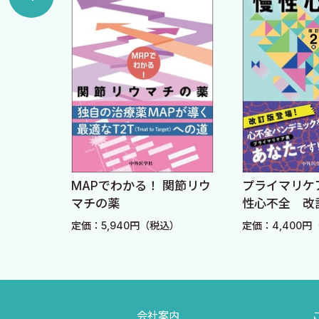
■水分量
■小児の皮膚の特徴
■免疫状態
3．EBMの診かた・考えかた
■医療紛争に備えて知っておくべき法知識
■コミュニケーションスキルについて
わかる
MAPでわかる！ 関節リウ
プライマリケ
4．小児に多いアレルギー性疾患の診かた・考えかた
診か
マチの薬
性心不全 改
Ａ．食物アレルギー
込）
定価：5,940円（税込）
定価：4,400円
■定義
■食物アレルギーの病態
■食物アレルギーの症状
■食物アレルギーの診断
会社案内