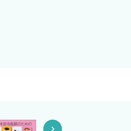
例報告を数多く書いています．
れば，臨床医として1歩前に