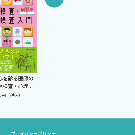
新 
心を診る医師の
北大式小児がんのキャン
達検査・心理検
サーボード 連携診療実践
定価：
訂3版
ハンドブック
20円（税込）
定価：5,940円（税込）
プライバシーポリシー