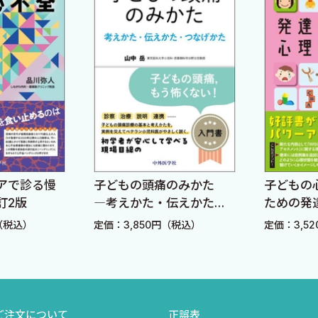
アで診る慢
子どもの頭痛のみかた
子どもの
訂2版
―考えかた・伝えかた・
ための発
つなげかた―
査入門 改
（税込）
定価：3,850円（税込）
定価：3,5
ご注文について
正誤表