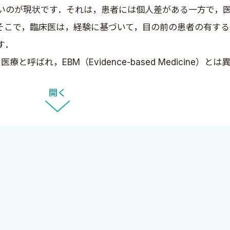
いのが現状です．それは，患者には個人差がある一方で，
そこで，臨床医は，経験に基づいて，目の前の患者の有す
す．
による医療と呼ばれ，EBM（Evidence-based Medicin
．患者が対話を通じて語る病気になった理由や経緯，病気に
開く
を理解し，患者の抱えている問題に対して全人的（身体的
現場で普段，行われていることです．ヒットした映画の中で
ている」のです．まさに，先生方の診察現場が重視されるべ
メージを持って読んでいただけたら幸いです．
るとして，70％もあるなら薬Aを使う判断になります．こ
まれ，50％の効果のある薬Bが有効かもしれません．その
つまり，コップに入れたサイコロの目と同じです．予想してい
す．ですから，臨床医である私がこの書籍の依頼を受けたと