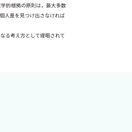
医学的根拠の原則は，最大多数
る個人差を見つけ出さなければ
e）とは異なる考え方として提唱されて
ついて，いまどのように考えて
，精神・心理的，社会的）にア
，「事件は現場で起きてい
きなのです．その意味で，本
れが，ある意味，正しいでしょ
場合，その人にとって，薬Aは
るときには，確率的に1/6で
きに考えたのは，EBMは大事