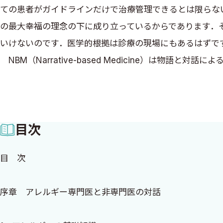
ての患者がガイドラインだけで治療管理できるとは限らな
の最大幸福の理念の下に成り立っているからであります．
いけないのです．医学的根拠は診療の現場にもあるはずで
NBM（Narrative-based Medicine）は物語と対話
います．NBMの「ナラティブ」は「物語」と訳されます
いるかなどの「物語」から，医師は病気の背景や人間関係
プローチしていこうとする臨床手法です．これは正に臨床
目次
る」というセリフがありましたが，「医療は現場で起こっ
書をCBM（Clinic-based Medicine）のようなイ
目 次
70％治療効果のある薬Aと50％治療効果のある薬Bがあ
う．しかし，患者によっては，薬Aで効果のない30％に含
序章 アレルギー専門医と非専門医の対話
0％効果で，薬Bは100％効果があったことになります．
すが，コップをとり除いた後は，どの数字も100％なので