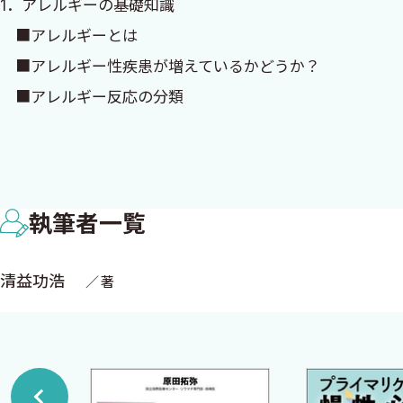
1．アレルギーの基礎知識
ですが，いかに診察現場でそのEBMやガイドラインを使
■アレルギーとは
エビデンスレベルは低いです．しかし，臨床は経験です．
■アレルギー性疾患が増えているかどうか？
進めるのではないでしょうか？ 今回，中外医学社のご厚
■アレルギー反応の分類
■アレルギー反応
2015年1月
■小児と成人の違いについて
清益功浩
執筆者一覧
2．小児の特性
■身長と体重
■脳の発達
清益功浩
著
■歯の発達
■呼吸
■運動機能